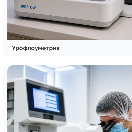
Урофлоуметрия