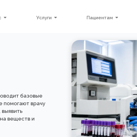
с
Услуги
Пациентам
я
роводит базовые
е помогают врачу
 выявить
на веществ и