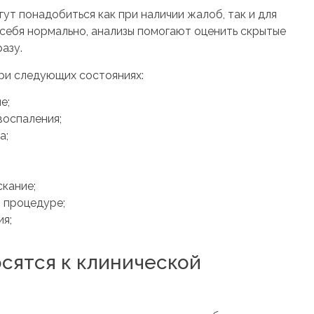
т понадобиться как при наличии жалоб, так и для
 себя нормально, анализы помогают оценить скрытые
азу.
при следующих состояниях:
е;
воспаления;
а;
скание;
 процедуре;
ия;
сятся к клинической