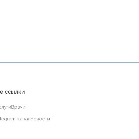
е ссылки
слуги
Врачи
legram-канал
Новости