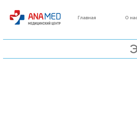
Главная
О на
Э