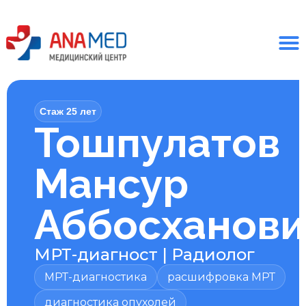
Стаж 25 лет
Тошпулатов
Мансур
Аббосханови
МРТ-диагност
|
Радиолог
МРТ-диагностика
расшифровка МРТ
диагностика опухолей