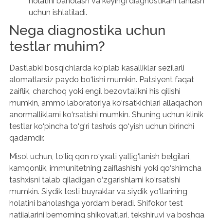
holatini baholash va keyingi diagnostikani tanlash
uchun ishlatiladi.
Nega diagnostika uchun
testlar muhim?
Dastlabki bosqichlarda ko‘plab kasalliklar sezilarli
alomatlarsiz paydo bo‘lishi mumkin. Patsiyent faqat
zaiflik, charchoq yoki engil bezovtalikni his qilishi
mumkin, ammo laboratoriya ko‘rsatkichlari allaqachon
anormalliklarni ko‘rsatishi mumkin. Shuning uchun klinik
testlar ko‘pincha to‘g‘ri tashxis qo‘yish uchun birinchi
qadamdir.
Misol uchun, to‘liq qon ro‘yxati yallig‘lanish belgilari,
kamqonlik, immunitetning zaiflashishi yoki qo‘shimcha
tashxisni talab qiladigan o‘zgarishlarni ko‘rsatishi
mumkin. Siydik testi buyraklar va siydik yo‘llarining
holatini baholashga yordam beradi. Shifokor test
natijalarini bemorning shikoyatlari, tekshiruvi va boshqa