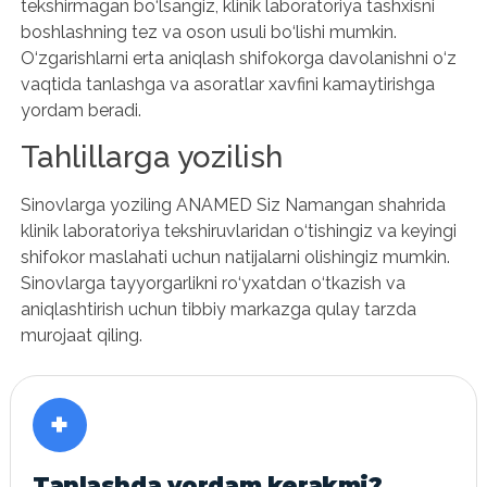
tekshirmagan bo‘lsangiz, klinik laboratoriya tashxisni
boshlashning tez va oson usuli bo‘lishi mumkin.
O‘zgarishlarni erta aniqlash shifokorga davolanishni o‘z
vaqtida tanlashga va asoratlar xavfini kamaytirishga
yordam beradi.
Tahlillarga yozilish
Sinovlarga yoziling ANAMED Siz Namangan shahrida
klinik laboratoriya tekshiruvlaridan o‘tishingiz va keyingi
shifokor maslahati uchun natijalarni olishingiz mumkin.
Sinovlarga tayyorgarlikni ro‘yxatdan o‘tkazish va
aniqlashtirish uchun tibbiy markazga qulay tarzda
murojaat qiling.
+
Tanlashda yordam kerakmi?