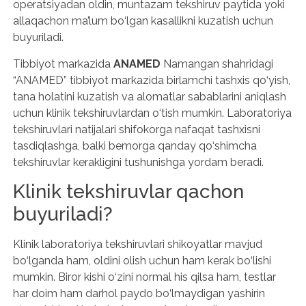
operatsiyadan oldin, muntazam tekshiruv paytida yoki
allaqachon ma’lum bo‘lgan kasallikni kuzatish uchun
buyuriladi.
Tibbiyot markazida
ANAMED
Namangan shahridagi
“ANAMED” tibbiyot markazida birlamchi tashxis qo‘yish,
tana holatini kuzatish va alomatlar sabablarini aniqlash
uchun klinik tekshiruvlardan o‘tish mumkin. Laboratoriya
tekshiruvlari natijalari shifokorga nafaqat tashxisni
tasdiqlashga, balki bemorga qanday qo‘shimcha
tekshiruvlar kerakligini tushunishga yordam beradi.
Klinik tekshiruvlar qachon
buyuriladi?
Klinik laboratoriya tekshiruvlari shikoyatlar mavjud
bo‘lganda ham, oldini olish uchun ham kerak bo‘lishi
mumkin. Biror kishi o‘zini normal his qilsa ham, testlar
har doim ham darhol paydo bo‘lmaydigan yashirin