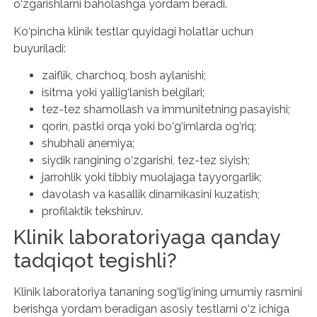
o‘zgarishlarni baholashga yordam beradi.
Ko‘pincha klinik testlar quyidagi holatlar uchun
buyuriladi:
zaiflik, charchoq, bosh aylanishi;
isitma yoki yallig‘lanish belgilari;
tez-tez shamollash va immunitetning pasayishi;
qorin, pastki orqa yoki bo‘g‘imlarda og‘riq;
shubhali anemiya;
siydik rangining o‘zgarishi, tez-tez siyish;
jarrohlik yoki tibbiy muolajaga tayyorgarlik;
davolash va kasallik dinamikasini kuzatish;
profilaktik tekshiruv.
Klinik laboratoriyaga qanday
tadqiqot tegishli?
Klinik laboratoriya tananing sog‘lig‘ining umumiy rasmini
berishga yordam beradigan asosiy testlarni o‘z ichiga