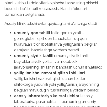
oladi. Ushbu tadqiqotlar ko‘pincha tashxisning birinchi
bosqichi bo‘lib, turli mutaxassisliklar shifokorlari
tomonidan belgilanadi.
Asosiy klinik tekshiruvlar quyidagilarni o‘z ichiga oladi:
umumiy qon tahlili
to‘liq qon ro‘yxati –
gemoglobin, qizil qon tanachalari, oq qon
hujayralari, trombotsitlar va yallig‘lanish belgilari
darajasini baholashga yordam beradi;
umumiy siydik tahlili
umumiy siydik tahlili –
buyraklar, siydik yo‘llari va metabolik
jarayonlarning ishlashini baholash uchun ishlatiladi;
yallig‘lanishni nazorat qilish tahlillari
yallig‘lanishni nazorat qilish uchun testlar –
shifokorga yuqumli yoki yallig‘lanish jarayonining
belgilari mavjudligini tushunishga yordam beradi;
asosiy laboratoriya ko‘rsatkichlari
asosiy
laboratoriya parametrlari – bemorning umumiy