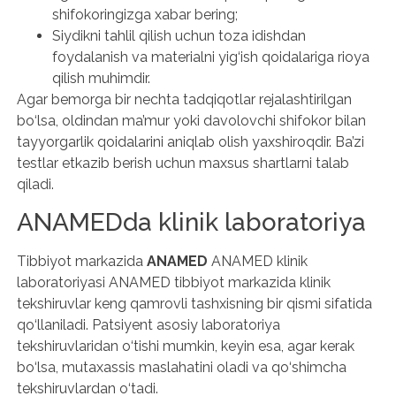
shifokoringizga xabar bering;
Siydikni tahlil qilish uchun toza idishdan
foydalanish va materialni yig‘ish qoidalariga rioya
qilish muhimdir.
Agar bemorga bir nechta tadqiqotlar rejalashtirilgan
bo‘lsa, oldindan ma’mur yoki davolovchi shifokor bilan
tayyorgarlik qoidalarini aniqlab olish yaxshiroqdir. Ba’zi
testlar etkazib berish uchun maxsus shartlarni talab
qiladi.
ANAMEDda klinik laboratoriya
Tibbiyot markazida
ANAMED
ANAMED klinik
laboratoriyasi ANAMED tibbiyot markazida klinik
tekshiruvlar keng qamrovli tashxisning bir qismi sifatida
qo‘llaniladi. Patsiyent asosiy laboratoriya
tekshiruvlaridan o‘tishi mumkin, keyin esa, agar kerak
bo‘lsa, mutaxassis maslahatini oladi va qo‘shimcha
tekshiruvlardan o‘tadi.