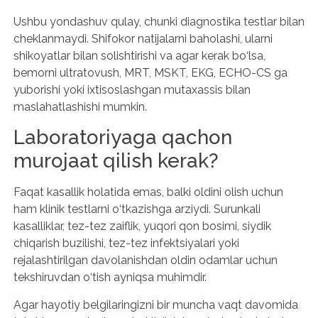
Ushbu yondashuv qulay, chunki diagnostika testlar bilan
cheklanmaydi. Shifokor natijalarni baholashi, ularni
shikoyatlar bilan solishtirishi va agar kerak bo‘lsa,
bemorni ultratovush, MRT, MSKT, EKG, ECHO-CS ga
yuborishi yoki ixtisoslashgan mutaxassis bilan
maslahatlashishi mumkin.
Laboratoriyaga qachon
murojaat qilish kerak?
Faqat kasallik holatida emas, balki oldini olish uchun
ham klinik testlarni o‘tkazishga arziydi. Surunkali
kasalliklar, tez-tez zaiflik, yuqori qon bosimi, siydik
chiqarish buzilishi, tez-tez infektsiyalari yoki
rejalashtirilgan davolanishdan oldin odamlar uchun
tekshiruvdan o‘tish ayniqsa muhimdir.
Agar hayotiy belgilaringizni bir muncha vaqt davomida