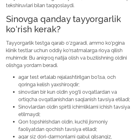
tekshiruvlari bilan taqqoslaydi.
Sinovga qanday tayyorgarlik
ko‘rish kerak?
Tayyorgarlik testga qarab o‘zgaradi, ammo ko‘pgina
klinik testlar uchun oddiy ko‘rsatmalarga rioya qilish
muhimdir. Bu aniqroq natija olish va buzilishning oldini
olishga yordam beradi.
agar test ertalab rejalashtirilgan bo‘lsa, och
qoringa kelish yaxshiroqdir;
sinovdan bir kun oldin yog‘li ovqatlardan va
ortiqcha ovqatlanishdan saqlanish tavsiya etiladi;
Sinovlardan oldin spirtli ichimliklarni ichish tavsiya
etilmaydi;
Qon topshirishdan oldin, kuchli jismoniy
faoliyatdan qochish tavsiya etiladi;
agar siz dori-darmonlarni qabul qilsangiz,