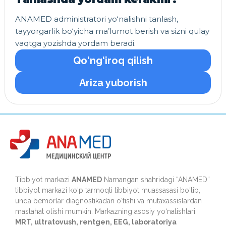
ANAMED administratori yo‘nalishni tanlash,
tayyorgarlik bo‘yicha ma’lumot berish va sizni qulay
vaqtga yozishda yordam beradi.
Qo‘ng‘iroq qilish
Ariza yuborish
Tibbiyot markazi
ANAMED
Namangan shahridagi “ANAMED”
tibbiyot markazi ko‘p tarmoqli tibbiyot muassasasi bo‘lib,
unda bemorlar diagnostikadan o‘tishi va mutaxassislardan
maslahat olishi mumkin. Markazning asosiy yo‘nalishlari:
MRT, ultratovush, rentgen, EEG, laboratoriya