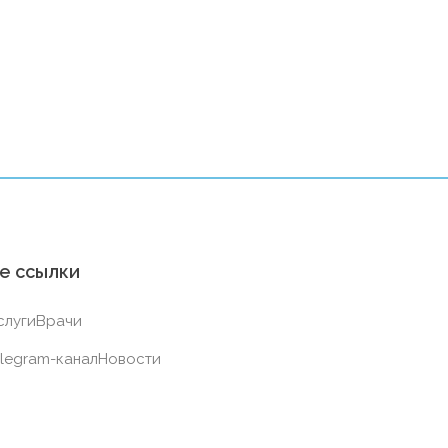
е ссылки
слуги
Врачи
legram-канал
Новости