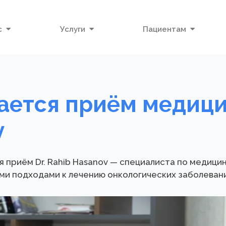
с
Услуги
Пациентам
ется приём медици
v
приём Dr. Rahib Hasanov — специалиста по медици
и подходами к лечению онкологических заболевани