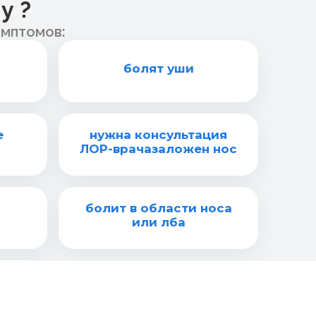
у ?
имптомов:
болят уши
е
нужна консультация
ЛОР-врачазаложен нос
болит в области носа
или лба
ция