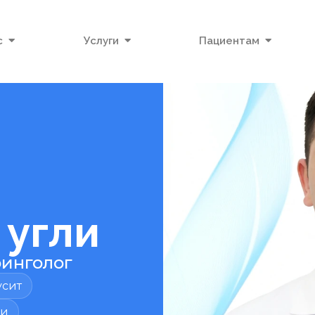
с
Услуги
Пациентам
угли
инголог
усит
ии