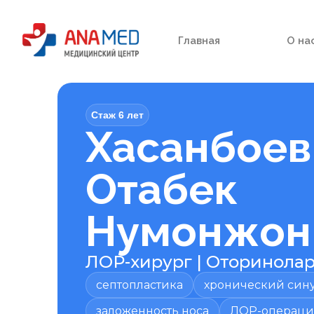
Главная
О на
Стаж 6 лет
Хасанбоев
Отабек
Нумонжон 
ЛОР-хирург
|
Оторинолар
септопластика
хронический син
заложенность носа
ЛОР-операц