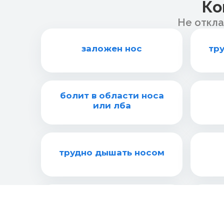
Ко
Не откла
заложен нос
тр
болит в области носа
или лба
трудно дышать носом
охрип голос