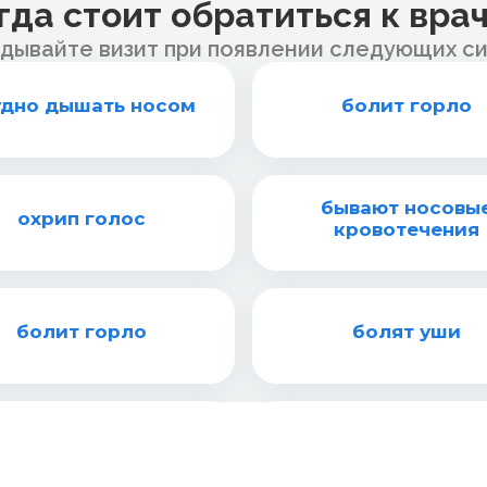
гда стоит обратиться к врач
дывайте визит при появлении следующих с
удно дышать носом
болит горло
бывают носовы
охрип голос
кровотечения
болит горло
болят уши
бывают носовые
нужна консульта
кровотечения
ЛОР-врача