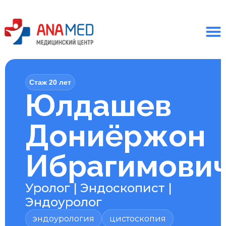
Стаж 20 лет
Юлдашев
Дониёржон
Ибрагимови
Уролог
|
Эндоскопист
|
Эндоуролог
эндоурология
цистоскопия