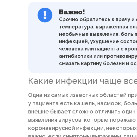
Важно!
Срочно обратитесь к врачу и 
температура, выраженная сла
необычные выделения, боль п
инфекцией, ухудшение состо
человека или пациента с хро
антибиотики или противовир
смазать картину болезни и о
Какие инфекции чаще вс
Одна из самых известных областей пр
у пациента есть кашель, насморк, боль
внешне бывает сложно отличить один 
выявления вирусов, которые поражают
коронавирусной инфекции, некоторых
важно, если симптомы выражены, пацие