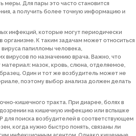
ь меры. Для пары это часто становится
ения, а получить более точную информацию и
ных инфекций, которые могут периодически
в организме. К таким задачам может относиться
, вируса папилломы человека,
х вирусов по назначению врача. Важно, что
т материал: мазок, кровь, слюна, отделяемое,
бразец. Один и тот же возбудитель может не
риале, поэтому выбор анализа должен делать
чно-кишечного тракта. При диарее, болях в
одозрении на кишечную инфекцию или вспышке
ЦР для поиска возбудителей в соответствующем
ен, когда нужно быстро понять, связаны ли
угим инфекционным агентом. Однако кишечные