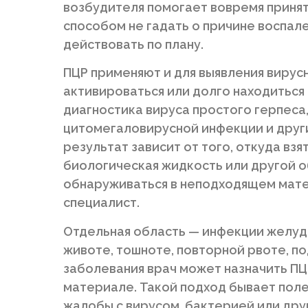
возбудителя помогает вовремя принят
способом не гадать о причине воспал
действовать по плану.
ПЦР применяют и для выявления вирус
активироваться или долго находиться 
диагностика вируса простого герпеса
цитомегаловирусной инфекции и други
результат зависит от того, откуда взя
биологическая жидкость или другой о
обнаруживаться в неподходящем мате
специалист.
Отдельная область — инфекции желудо
животе, тошноте, повторной рвоте, п
заболевания врач может назначить П
материале. Такой подход бывает полез
жалобы с вирусом, бактерией или др