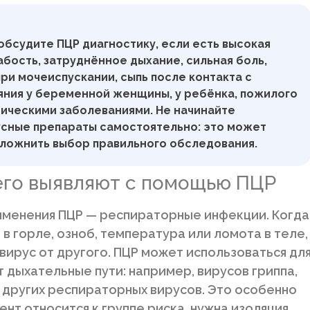
обсудите ПЦР диагностику, если есть высокая
бость, затруднённое дыхание, сильная боль,
ри мочеиспускании, сыпь после контакта с
яния у беременной женщины, у ребёнка, пожилого
ническими заболеваниями. Не начинайте
усные препараты самостоятельно: это может
сложнить выбор правильного обследования.
его выявляют с помощью ПЦР
именения ПЦР — респираторные инфекции. Когда
 в горле, озноб, температура или ломота в теле,
вирус от другого. ПЦР может использоваться дл
 дыхательные пути: например, вирусов гриппа,
 других респираторных вирусов. Это особенно
нт относится к группе риска, нужна изоляция,