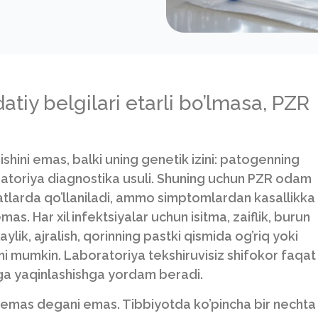
tiy belgilari etarli bo’lmasa, PZR
inishini emas, balki uning genetik izini: patogenning
ratoriya diagnostika usuli. Shuning uchun PZR odam
latlarda qo’llaniladi, ammo simptomlardan kasallikka
s. Har xil infektsiyalar uchun isitma, zaiflik, burun
aylik, ajralish, qorinning pastki qismida og’riq yoki
shi mumkin. Laboratoriya tekshiruvisiz shifokor faqat
ga yaqinlashishga yordam beradi.
 emas degani emas. Tibbiyotda ko’pincha bir nechta