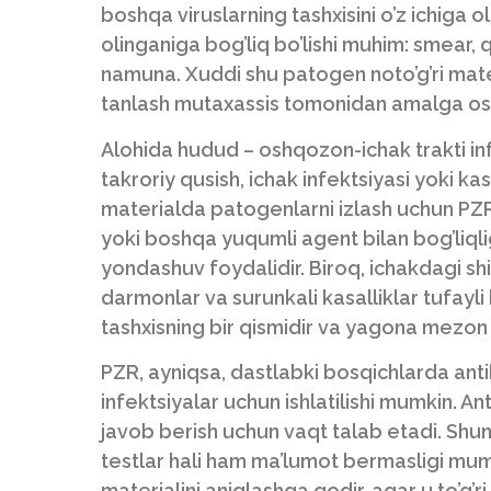
boshqa viruslarning tashxisini o’z ichiga 
olinganiga bog’liq bo’lishi muhim: smear, 
namuna. Xuddi shu patogen noto’g’ri mate
tanlash mutaxassis tomonidan amalga oshi
Alohida hudud – oshqozon-ichak trakti infekt
takroriy qusish, ichak infektsiyasi yoki kas
materialda patogenlarni izlash uchun PZRn
yoki boshqa yuqumli agent bilan bog’liqli
yondashuv foydalidir. Biroq, ichakdagi shi
darmonlar va surunkali kasalliklar tufayl
tashxisning bir qismidir va yagona mezon
PZR, ayniqsa, dastlabki bosqichlarda antik
infektsiyalar uchun ishlatilishi mumkin. A
javob berish uchun vaqt talab etadi. Shun
testlar hali ham ma’lumot bermasligi m
materialini aniqlashga qodir, agar u to’g