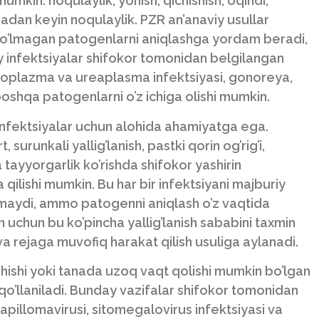
umkin: noqulaylik, yonish, qichishish, oqindi,
 aloqadan keyin noqulaylik. PZR an’anaviy usullar
o’lmagan patogenlarni aniqlashga yordam beradi,
ay infektsiyalar shifokor tomonidan belgilangan
ikoplazma va ureaplasma infektsiyasi, gonoreya,
boshqa patogenlarni o’z ichiga olishi mumkin.
 infektsiyalar uchun alohida ahamiyatga ega.
, surunkali yallig’lanish, pastki qorin og’rig’i,
tayyorgarlik ko’rishda shifokor yashirin
a qilishi mumkin. Bu har bir infektsiyani majburiy
atmaydi, ammo patogenni aniqlash o’z vaqtida
 uchun bu ko’pincha yallig’lanish sababini taxmin
va rejaga muvofiq harakat qilish usuliga aylanadi.
shishi yoki tanada uzoq vaqt qolishi mumkin bo’lgan
 qo’llaniladi. Bunday vazifalar shifokor tomonidan
apillomavirusi, sitomegalovirus infektsiyasi va