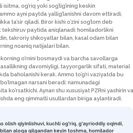
isitma, og’riq yoki sog’lig’ining keskin
ammo ayni paytda yallig’lanishni davom ettiradi,
a ta’sir qiladi. Biror kishi o’zini sog’lom deb
kshiruv paytida aniqlanadi: homiladorlikni
in, takroriy shikoyatlar bilan, kasal odam bilan
ing noaniq natijalari bilan.
korning o’rnini bosmaydi va barcha savollarga
asallikning davomiyligi, tayyorgarlik sifati, material
likda baholanishi kerak. Ammo to’g’ri vaziyatda bu
in bo’lmagan narsani beradi: namunadagi
a ko’rsatkichi. Aynan shu xususiyat PZRni yashirin v
rishda eng qimmatli usullardan biriga aylantiradi.
as olish qiyinlishuvi, kuchli og'riq, g'ayrioddiy oqindi,
ya bilan aloqa qilgandan keyin toshma, homilador