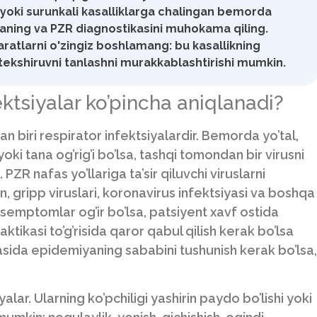
yoki surunkali kasalliklarga chalingan bemorda
'laning va PZR diagnostikasini muhokama qiling.
paratlarni o'zingiz boshlamang: bu kasallikning
ri tekshiruvni tanlashni murakkablashtirishi mumkin.
tsiyalar ko’pincha aniqlanadi?
 biri respirator infektsiyalardir. Bemorda yo’tal,
 yoki tana og’rig’i bo’lsa, tashqi tomondan bir virusni
PZR nafas yo’llariga ta’sir qiluvchi viruslarni
n, gripp viruslari, koronavirus infektsiyasi va boshqa
r semptomlar og’ir bo’lsa, patsiyent xavf ostida
aktikasi to’g’risida qaror qabul qilish kerak bo’lsa
asida epidemiyaning sababini tushunish kerak bo’lsa,
alar. Ularning ko’pchiligi yashirin paydo bo’lishi yoki