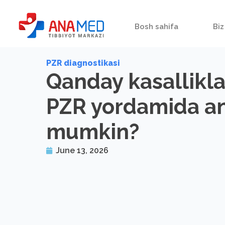
Bosh sahifa
Biz
PZR diagnostikasi
Qanday kasallikla
PZR yordamida an
mumkin?
June 13, 2026