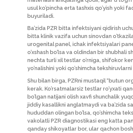
usul ko’pincha erta tashxis qo’yish yoki f
buyuriladi.
Ba’zida PZR bitta infektsiyani qidirish uc
bitta klinik vazifa uchun sinovdan o’tkazi
urogenital panel, ichak infektsiyalari pa
o’xshash bo’lsa va oldindan bir shubhali 
nechta turli xil testlar o’rniga, shifokor
yo’nalishini yoki qo’shimcha tekshiruvlarni
Shu bilan birga, PZRni mustaqil “butun or
kerak. Ko’rsatmalarsiz testlar ro’yxati qanch
bo’lgan natijani olish xavfi shunchalik yuq
jiddiy kasallikni anglatmaydi va ba’zida sal
hududdan olingan bo’lsa, qo’shimcha teksh
vakolatli PZR diagnostikasi eng katta pane
qanday shikoyatlar bor, ular qachon bosh