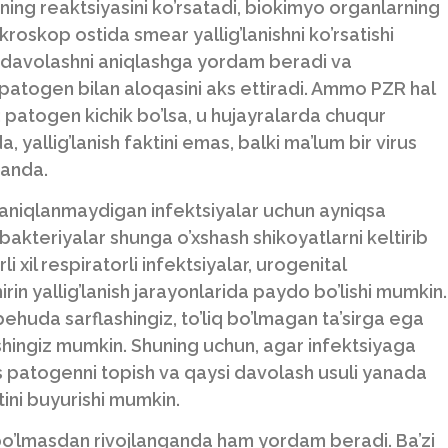
aning reaktsiyasini ko’rsatadi, biokimyo organlarning
roskop ostida smear yallig’lanishni ko’rsatishi
i davolashni aniqlashga yordam beradi va
 patogen bilan aloqasini aks ettiradi. Ammo PZR hal
 patogen kichik bo’lsa, u hujayralarda chuqur
, yallig’lanish faktini emas, balki ma’lum bir virus
ganda.
a aniqlanmaydigan infektsiyalar uchun ayniqsa
 bakteriyalar shunga o’xshash shikoyatlarni keltirib
 xil respiratorli infektsiyalar, urogenital
hirin yallig’lanish jarayonlarida paydo bo’lishi mumkin.
behuda sarflashingiz, to’liq bo’lmagan ta’sirga ega
ishingiz mumkin. Shuning uchun, agar infektsiyaga
os patogenni topish va qaysi davolash usuli yanada
tini buyurishi mumkin.
bo’lmasdan rivojlanganda ham yordam beradi. Ba’zi