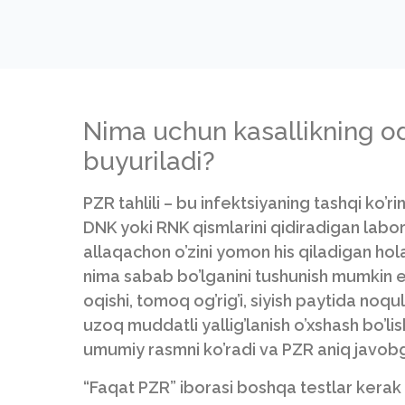
Nima uchun kasallikning oda
buyuriladi?
PZR tahlili – bu infektsiyaning tashqi ko’r
DNK yoki RNK qismlarini qidiradigan labo
allaqachon o’zini yomon his qiladigan ho
nima sabab bo’lganini tushunish mumkin ema
oqishi, tomoq og’rig’i, siyish paytida noqul
uzoq muddatli yallig’lanish o’xshash bo’li
umumiy rasmni ko’radi va PZR aniq javob
“Faqat PZR” iborasi boshqa testlar kerak