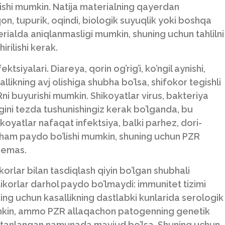
olishi mumkin. Natija materialning qayerdan
qon, tupurik, oqindi, biologik suyuqlik yoki boshqa
rialda aniqlanmasligi mumkin, shuning uchun tahlilni
rilishi kerak.
siyalari. Diareya, qorin og’rig’i, ko’ngil aynishi,
allikning avj olishiga shubha bo’lsa, shifokor tegishli
i buyurishi mumkin. Shikoyatlar virus, bakteriya
gini tezda tushunishingiz kerak bo’lganda, bu
koyatlar nafaqat infektsiya, balki parhez, dori-
i ham paydo bo’lishi mumkin, shuning uchun PZR
 emas.
orlar bilan tasdiqlash qiyin bo’lgan shubhali
ntikorlar darhol paydo bo’lmaydi: immunitet tizimi
ing uchun kasallikning dastlabki kunlarida serologik
umkin, ammo PZR allaqachon patogenning genetik
’ri tanlangan namunada mavjud bo’lsa. Shuning uchun