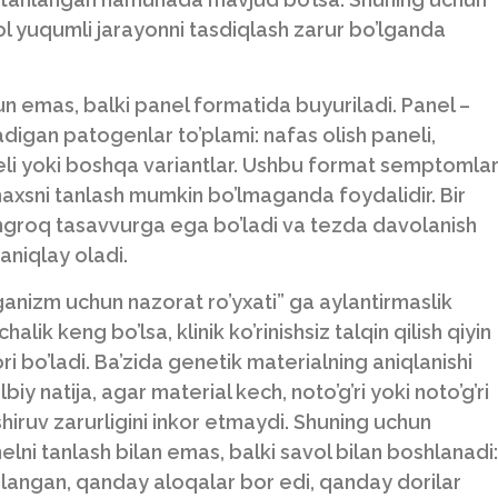
aol yuqumli jarayonni tasdiqlash zarur bo’lganda
hun emas, balki panel formatida buyuriladi. Panel –
ladigan patogenlar to’plami: nafas olish paneli,
neli yoki boshqa variantlar. Ushbu format semptomla
shaxsni tanlash mumkin bo’lmaganda foydalidir. Bir
 kengroq tasavvurga ega bo’ladi va tezda davolanish
 aniqlay oladi.
ganizm uchun nazorat ro’yxati” ga aylantirmaslik
alik keng bo’lsa, klinik ko’rinishsiz talqin qilish qiyin
ori bo’ladi. Ba’zida genetik materialning aniqlanishi
biy natija, agar material kech, noto’g’ri yoki noto’g’ri
iruv zarurligini inkor etmaydi. Shuning uchun
lni tanlash bilan emas, balki savol bilan boshlanadi:
langan, qanday aloqalar bor edi, qanday dorilar