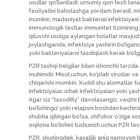
usullar qo’llaniladi: umumiy qon testi tan
faoliyatini baholashga yordam beradi, mik
mumkin, madaniyat bakterial infektsiyan
immunologik testlar immunitet tizimining
qiluvchi usulga aylangan holatlar mavjud:
joylashganda, infektsiya yashirin bo’lganda
yoki bakteriyalarni tasdiqlash kerak bo’l
PZR tashqi belgilar bilan ishonchli tarzd
muhimdir. Misol uchun, ko’plab viruslar va
chiqarishi mumkin. Xuddi shu alomatlar turli
infektsiyalar, ichak infektsiyalari yoki yas
Agar siz “tasodifiy” davolasangiz, vaqtni 
bo’lishingiz yoki relapsni boshdan kechir
shubha qilingan bo’lsa, shifokor o’ziga x
oqilona bo’lishini tushunish uchun PZR tes
PZR, shuningdek, kasallik aniq namoyon 