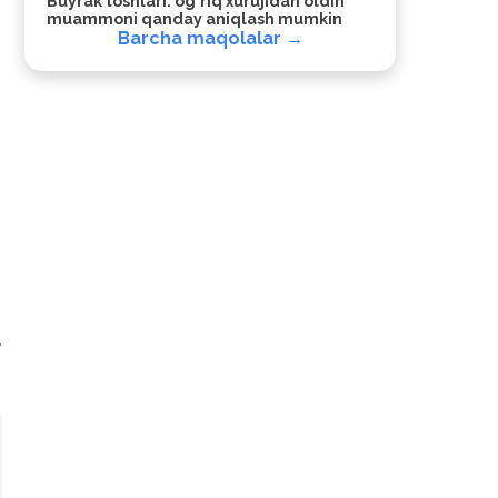
Buyrak toshlari: og‘riq xurujidan oldin
muammoni qanday aniqlash mumkin
Barcha maqolalar →
a