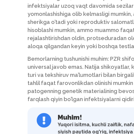
infektsiyalar uzoq vaqt davomida sezilarli 
yomonlashishiga olib kelmasligi mumkin, 
sherikga o’tadi yoki reproduktiv salomatlikk
hisoblashi mumkin, ammo muammo faqat te
rejalashtirishdan oldin, protseduradan old
aloqa qilgandan keyin yoki boshqa testlarn
Bemorlarning tushunishi muhim: PZR shifo
universal javob emas. Natija shikoyatlar, k
turi va tekshiruv ma’lumotlari bilan birga
tahlil faqat farovonlikdan olinishi mumk
patogenning genetik materialining bevosit
farqlash qiyin bo’lgan infektsiyalarni qidi
Muhim!
Yuqori isitma, kuchli zaiflik, naf
siyish paytida og'riq, infektsi