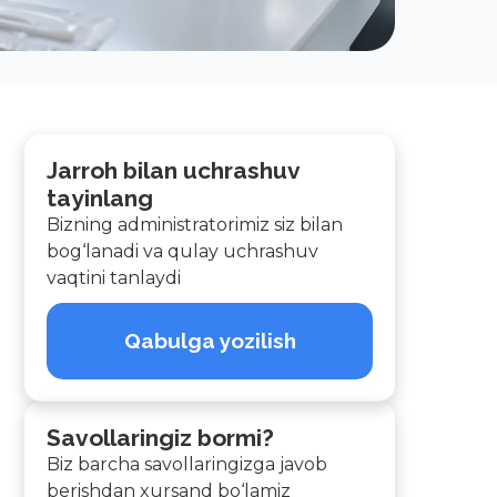
Jarroh bilan uchrashuv
tayinlang
Bizning administratorimiz siz bilan
bog‘lanadi va qulay uchrashuv
vaqtini tanlaydi
Qabulga yozilish
Savollaringiz bormi?
Biz barcha savollaringizga javob
berishdan xursand bo‘lamiz