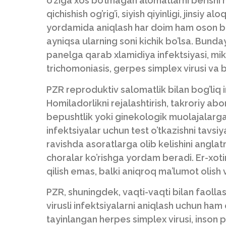
o’ziga xos bo’lmagan alomatlarni berishi m
qichishish og’rig’i, siyish qiyinligi, jinsiy
yordamida aniqlash har doim ham oson b
ayniqsa ularning soni kichik bo’lsa. Bund
panelga qarab xlamidiya infektsiyasi, m
trichomoniasis, gerpes simplex virusi va 
PZR reproduktiv salomatlik bilan bog’liq
Homiladorlikni rejalashtirish, takroriy abort
bepushtlik yoki ginekologik muolajalarga 
infektsiyalar uchun test o’tkazishni tavsiy
ravishda asoratlarga olib kelishini angl
choralar ko’rishga yordam beradi. Er-xotin
qilish emas, balki aniqroq ma’lumot olish 
PZR, shuningdek, vaqti-vaqti bilan faolla
virusli infektsiyalarni aniqlash uchun ham
tayinlangan herpes simplex virusi, inson p