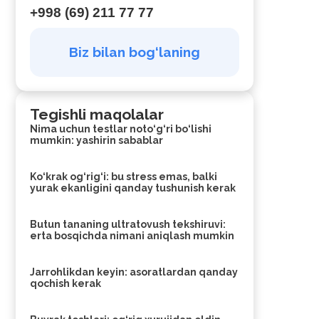
+998 (69) 211 77 77
Biz bilan bog‘laning
Tegishli maqolalar
Nima uchun testlar noto‘g‘ri bo‘lishi
mumkin: yashirin sabablar
Ko‘krak og‘rig‘i: bu stress emas, balki
yurak ekanligini qanday tushunish kerak
Butun tananing ultratovush tekshiruvi:
erta bosqichda nimani aniqlash mumkin
Jarrohlikdan keyin: asoratlardan qanday
qochish kerak