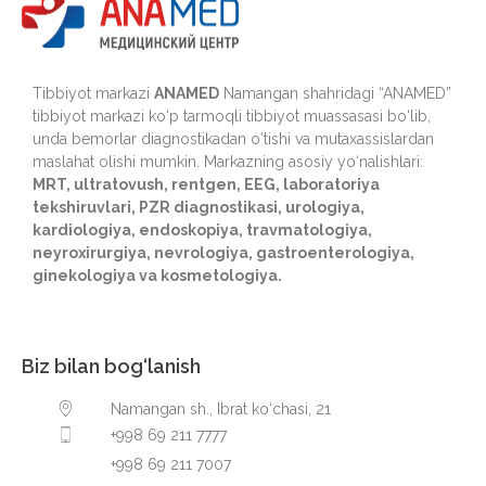
Tibbiyot markazi
ANAMED
Namangan shahridagi “ANAMED”
tibbiyot markazi ko‘p tarmoqli tibbiyot muassasasi bo‘lib,
unda bemorlar diagnostikadan o‘tishi va mutaxassislardan
maslahat olishi mumkin. Markazning asosiy yo‘nalishlari:
MRT, ultratovush, rentgen, EEG, laboratoriya
tekshiruvlari, PZR diagnostikasi, urologiya,
kardiologiya, endoskopiya, travmatologiya,
neyroxirurgiya, nevrologiya, gastroenterologiya,
ginekologiya va kosmetologiya.
Biz bilan bog‘lanish
Namangan sh., Ibrat ko‘chasi, 21
+998 69 211 7777
+998 69 211 7007