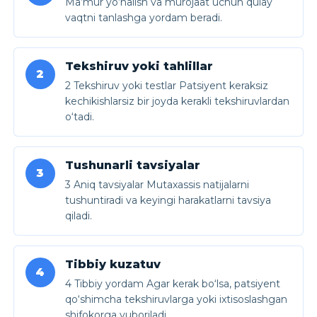
Ma’mur yo‘nalish va murojaat uchun qulay
vaqtni tanlashga yordam beradi.
Tekshiruv yoki tahlillar
2
2 Tekshiruv yoki testlar Patsiyent keraksiz
kechikishlarsiz bir joyda kerakli tekshiruvlardan
o‘tadi.
Tushunarli tavsiyalar
3
3 Aniq tavsiyalar Mutaxassis natijalarni
tushuntiradi va keyingi harakatlarni tavsiya
qiladi.
Tibbiy kuzatuv
4
4 Tibbiy yordam Agar kerak bo‘lsa, patsiyent
qo‘shimcha tekshiruvlarga yoki ixtisoslashgan
shifokorga yuboriladi.