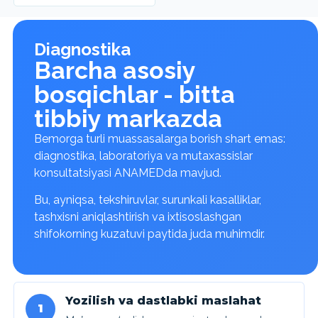
Diagnostika
Barcha asosiy
bosqichlar - bitta
tibbiy markazda
Bemorga turli muassasalarga borish shart emas:
diagnostika, laboratoriya va mutaxassislar
konsultatsiyasi ANAMEDda mavjud.
Bu, ayniqsa, tekshiruvlar, surunkali kasalliklar,
tashxisni aniqlashtirish va ixtisoslashgan
shifokorning kuzatuvi paytida juda muhimdir.
Yozilish va dastlabki maslahat
1