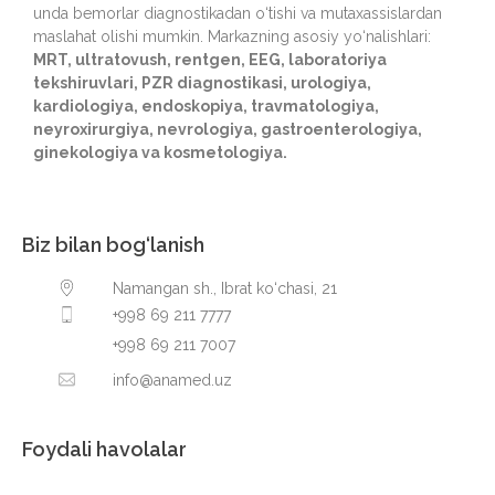
unda bemorlar diagnostikadan o‘tishi va mutaxassislardan
maslahat olishi mumkin. Markazning asosiy yo‘nalishlari:
MRT, ultratovush, rentgen, EEG, laboratoriya
tekshiruvlari, PZR diagnostikasi, urologiya,
kardiologiya, endoskopiya, travmatologiya,
neyroxirurgiya, nevrologiya, gastroenterologiya,
ginekologiya va kosmetologiya.
Biz bilan bog‘lanish
Namangan sh., Ibrat ko‘chasi, 21
+998 69 211 7777
+998 69 211 7007
info@anamed.uz
Foydali havolalar