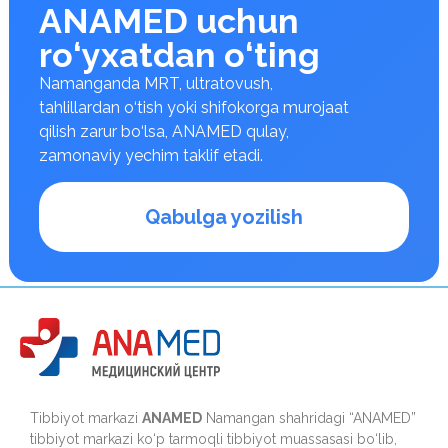
ANAMED uchun
ro‘yxatdan o‘ting
Namanganda MRT, ultratovush,
tahlillardan o‘tish yoki shifokorga murojaat
qilish zarur bo‘lsa, ANAMED qulay,
zamonaviy yechim taklif etadi.
Qabulga yozilish
Tibbiyot markazi
ANAMED
Namangan shahridagi “ANAMED”
tibbiyot markazi ko‘p tarmoqli tibbiyot muassasasi bo‘lib,