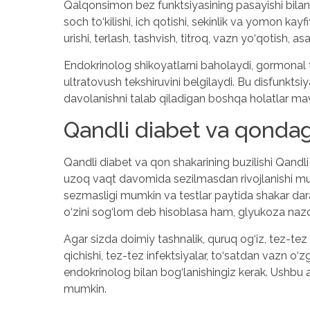
Qalqonsimon bez funktsiyasining pasayishi bilan zai
soch to‘kilishi, ich qotishi, sekinlik va yomon ka
urishi, terlash, tashvish, titroq, vazn yo‘qotish, a
Endokrinolog shikoyatlarni baholaydi, gormonal
ultratovush tekshiruvini belgilaydi. Bu disfunktsiy
davolanishni talab qiladigan boshqa holatlar ma
Qandli diabet va qondagi
Qandli diabet va qon shakarining buzilishi Qandli 
uzoq vaqt davomida sezilmasdan rivojlanishi mumk
sezmasligi mumkin va testlar paytida shakar daraj
o‘zini sog‘lom deb hisoblasa ham, glyukoza na
Agar sizda doimiy tashnalik, quruq og‘iz, tez-tez siy
qichishi, tez-tez infektsiyalar, to‘satdan vazn o‘zg
endokrinolog bilan bog‘lanishingiz kerak. Ushbu a
mumkin.