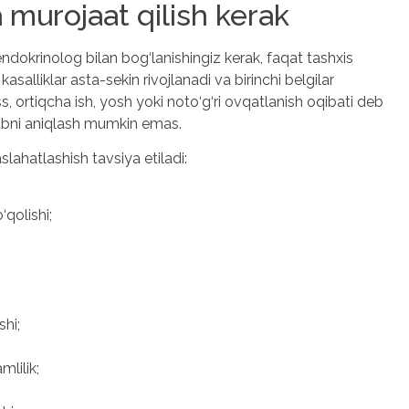
murojaat qilish kerak
ndokrinolog bilan bog‘lanishingiz kerak, faqat tashxis
salliklar asta-sekin rivojlanadi va birinchi belgilar
ess, ortiqcha ish, yosh yoki noto‘g‘ri ovqatlanish oqibati deb
abni aniqlash mumkin emas.
ahatlashish tavsiya etiladi:
‘qolishi;
shi;
mlilik;