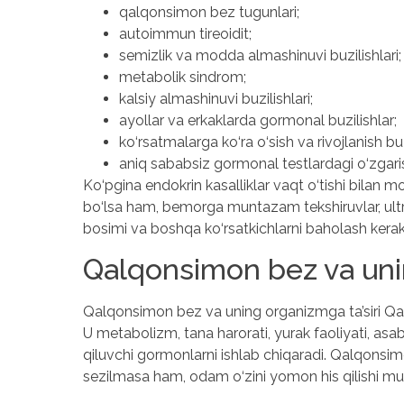
qalqonsimon bez tugunlari;
autoimmun tireoidit;
semizlik va modda almashinuvi buzilishlari;
metabolik sindrom;
kalsiy almashinuvi buzilishlari;
ayollar va erkaklarda gormonal buzilishlar;
ko‘rsatmalarga ko‘ra o‘sish va rivojlanish buzi
aniq sababsiz gormonal testlardagi o‘zgaris
Ko‘pgina endokrin kasalliklar vaqt o‘tishi bilan m
bo‘lsa ham, bemorga muntazam tekshiruvlar, ultra
bosimi va boshqa ko‘rsatkichlarni baholash kerak
Qalqonsimon bez va unin
Qalqonsimon bez va uning organizmga ta’siri Qalq
U metabolizm, tana harorati, yurak faoliyati, asab 
qiluvchi gormonlarni ishlab chiqaradi. Qalqonsim
sezilmasa ham, odam o‘zini yomon his qilishi m