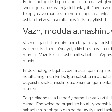
Endokrinolog sizda prediabet, insulin qarshiligi y
shuningdek, nazorat rejasini tanlaydi. Davolash die
terapiyasi va muntazam monitoringni o‘z ichiga 
ushlab turish va asoratlar xavfini kamaytirishdir.
Vazn, modda almashinuv
Vazn o‘zgarishi har doim ham faqat ovqatlanish bi
va stress katta rol o‘ynaydi, lekin ba’zan vazn ort
mumkin. Vazn keskin, tushunarli sababsiz o‘zgarsa
muhim.
Endokrinolog ortiqcha vazn, insulin qarshiligi, 
holatlarning mumkin bo‘lgan sabablarini baholash
buyurishi, shakar, insulin, qalqonsimon gormonlar, 
mumkin.
To‘g‘ri diagnostika tasodifiy parhezlar va xavfs
beradi. Endokrinolog organizm holati, yondosh ka
sabablarini hisobga olgan holda tavsiyalarni tanl