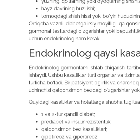
yuzning, qo‘llarning yoki oyoqlarning shishis
hayz davrining buzilishi;
tomoqdagi shish hissi yoki bo‘yin hududinin
Ortiqcha vaznli, diabetga irsiy moyilligi, qalqonsim
gormonal testlardagi o‘zgarishlar yoki bepushtli
uchun endokrinolog ham kerak.
Endokrinolog qaysi kasal
Endokrinolog gormonlarni ishlab chiqarish, tartibga 
ishlaydi. Ushbu kasalliklar turli organlar va tizim
turlicha bo‘ladi. Bir patsiyent og‘irlik va charcho
uchinchisi qalqonsimon bezdagi o‘zgarishlar yoki t
Quyidagi kasalliklar va holatlarga shubha tug‘ils
1 va 2-tur qandli diabet;
prediabet va insulinrezistentlik;
qalqonsimon bez kasalliklari;
gipotireoz va gipertireoz;