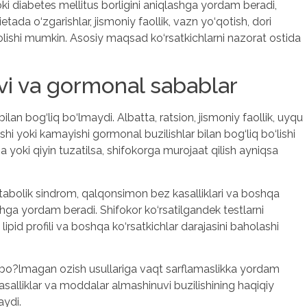
oki diabetes mellitus borligini aniqlashga yordam beradi,
tada o‘zgarishlar, jismoniy faollik, vazn yo‘qotish, dori
olishi mumkin. Asosiy maqsad ko‘rsatkichlarni nazorat ostida
i va gormonal sabablar
lan bog‘liq bo‘lmaydi. Albatta, ratsion, jismoniy faollik, uyqu
ishi yoki kamayishi gormonal buzilishlar bilan bog‘liq bo‘lishi
 yoki qiyin tuzatilsa, shifokorga murojaat qilish ayniqsa
metabolik sindrom, qalqonsimon bez kasalliklari va boshqa
ga yordam beradi. Shifokor ko‘rsatilgandek testlarni
lipid profili va boshqa ko‘rsatkichlar darajasini baholashi
iz bo?lmagan ozish usullariga vaqt sarflamaslikka yordam
salliklar va moddalar almashinuvi buzilishining haqiqiy
aydi.