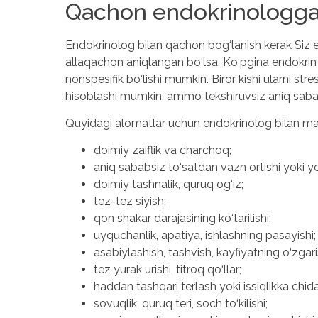
Qachon endokrinologga 
Endokrinolog bilan qachon bog‘lanish kerak Siz e
allaqachon aniqlangan bo‘lsa. Ko‘pgina endokrin ka
nonspesifik bo‘lishi mumkin. Biror kishi ularni str
hisoblashi mumkin, ammo tekshiruvsiz aniq sab
Quyidagi alomatlar uchun endokrinolog bilan masl
doimiy zaiflik va charchoq;
aniq sababsiz to‘satdan vazn ortishi yoki yo
doimiy tashnalik, quruq og‘iz;
tez-tez siyish;
qon shakar darajasining ko‘tarilishi;
uyquchanlik, apatiya, ishlashning pasayishi;
asabiylashish, tashvish, kayfiyatning o‘zgari
tez yurak urishi, titroq qo‘llar;
haddan tashqari terlash yoki issiqlikka chida
sovuqlik, quruq teri, soch to‘kilishi;