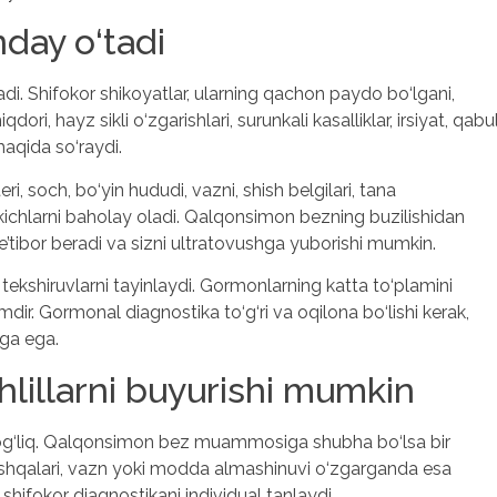
day o‘tadi
i. Shifokor shikoyatlar, ularning qachon paydo bo‘lgani,
ri, hayz sikli o‘zgarishlari, surunkali kasalliklar, irsiyat, qabu
haqida so‘raydi.
i, soch, bo‘yin hududi, vazni, shish belgilari, tana
tkichlarni baholay oladi. Qalqonsimon bezning buzilishidan
e’tibor beradi va sizni ultratovushga yuborishi mumkin.
tekshiruvlarni tayinlaydi. Gormonlarning katta to‘plamini
mdir. Gormonal diagnostika to‘g‘ri va oqilona bo‘lishi kerak,
niga ega.
lillarni buyurishi mumkin
 bog‘liq. Qalqonsimon bez muammosiga shubha bo‘lsa bir
boshqalari, vazn yoki modda almashinuvi o‘zgarganda esa
shifokor diagnostikani individual tanlaydi.