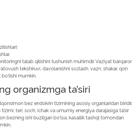
lishlari;
hlar.
onitoringni talab qilishini tushunish muhimdir. Vaziyat barqaror
tovush tekshiruvi, davolanishni sozlash, vazn, shakar, qon
 bo‘lishi mumkin.
g organizmga ta’siri
onsimon bez endokrin tizimining asosiy organlaridan biridir.
tizimi, teri, soch, ichak va umumiy energiya darajasiga ta’sir
on bezning ishi buzilgan bo‘lsa, kasallik tashqi tomondan
umkin.