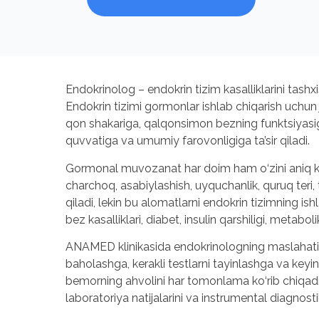
Endokrinolog – endokrin tizim kasalliklarini tashxi
Endokrin tizimi gormonlar ishlab chiqarish uchu
qon shakariga, qalqonsimon bezning funktsiyasiga
quvvatiga va umumiy farovonligiga ta’sir qiladi.
Gormonal muvozanat har doim ham o‘zini aniq ko
charchoq, asabiylashish, uyquchanlik, quruq teri, t
qiladi, lekin bu alomatlarni endokrin tizimning i
bez kasalliklari, diabet, insulin qarshiligi, metabo
ANAMED klinikasida endokrinologning maslahati s
baholashga, kerakli testlarni tayinlashga va keyi
bemorning ahvolini har tomonlama ko‘rib chiqadi: u
laboratoriya natijalarini va instrumental diagnost