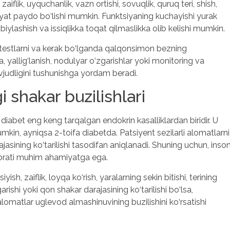
flik, uyquchanlik, vazn ortishi, sovuqlik, quruq teri, shish,
yfiyat paydo bo‘lishi mumkin. Funktsiyaning kuchayishi yurak
sabiylashish va issiqlikka toqat qilmaslikka olib kelishi mumkin.
 testlarni va kerak bo‘lganda qalqonsimon bezning
a, yallig‘lanish, nodulyar o‘zgarishlar yoki monitoring va
vjudligini tushunishga yordam beradi.
 shakar buzilishlari
diabet eng keng tarqalgan endokrin kasalliklardan biridir. U
in, ayniqsa 2-toifa diabetda. Patsiyent sezilarli alomatlarni
asining ko‘tarilishi tasodifan aniqlanadi. Shuning uchun, inso
zorati muhim ahamiyatga ega.
ish, zaiflik, loyqa ko‘rish, yaralarning sekin bitishi, terining
arishi yoki qon shakar darajasining ko‘tarilishi bo‘lsa,
lomatlar uglevod almashinuvining buzilishini ko‘rsatishi