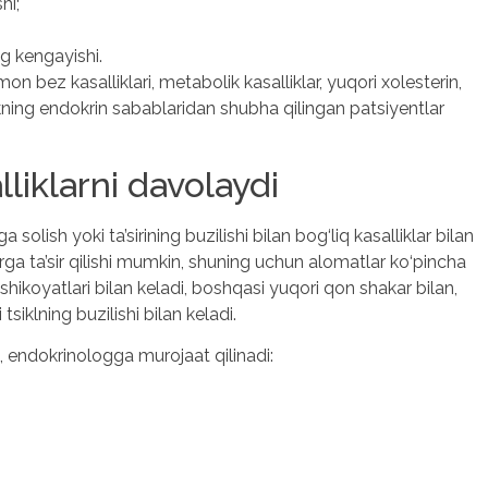
hi;
g kengayishi.
on bez kasalliklari, metabolik kasalliklar, yuqori xolesterin,
kning endokrin sabablaridan shubha qilingan patsiyentlar
liklarni davolaydi
solish yoki ta’sirining buzilishi bilan bog‘liq kasalliklar bilan
larga ta’sir qilishi mumkin, shuning uchun alomatlar ko‘pincha
q shikoyatlari bilan keladi, boshqasi yuqori qon shakar bilan,
siklning buzilishi bilan keladi.
a, endokrinologga murojaat qilinadi: