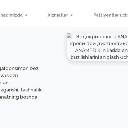
 haqimizda
Xizmatlar
Patsiyentlar uc
, qalqonsimon bez
r va vazn
ilan
zgarishi, tashnalik,
zanatning boshqa