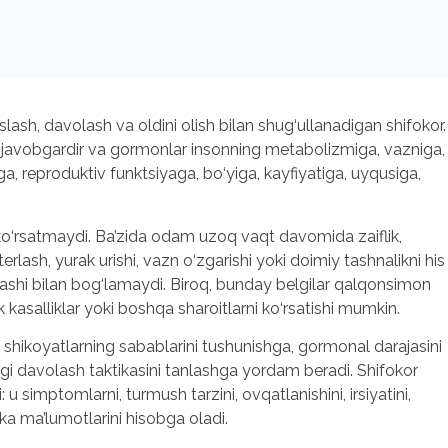
slash, davolash va oldini olish bilan shug‘ullanadigan shifokor.
n javobgardir va gormonlar insonning metabolizmiga, vazniga,
, reproduktiv funktsiyaga, bo‘yiga, kayfiyatiga, uyqusiga,
‘rsatmaydi. Ba’zida odam uzoq vaqt davomida zaiflik,
erlash, yurak urishi, vazn o‘zgarishi yoki doimiy tashnalikni his
shlashi bilan bog‘lamaydi. Biroq, bunday belgilar qalqonsimon
lik kasalliklar yoki boshqa sharoitlarni ko‘rsatishi mumkin.
hikoyatlarning sabablarini tushunishga, gormonal darajasini
ngi davolash taktikasini tanlashga yordam beradi. Shifokor
 simptomlarni, turmush tarzini, ovqatlanishini, irsiyatini,
ika ma’lumotlarini hisobga oladi.