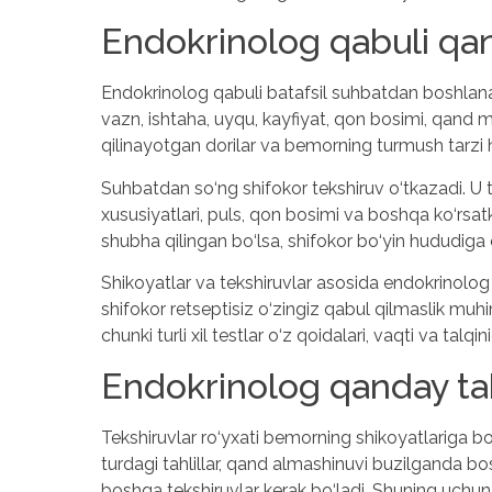
Endokrinolog qabuli qan
Endokrinolog qabuli batafsil suhbatdan boshlanad
vazn, ishtaha, uyqu, kayfiyat, qon bosimi, qand miqdo
qilinayotgan dorilar va bemorning turmush tarzi 
Suhbatdan so‘ng shifokor tekshiruv o‘tkazadi. U ter
xususiyatlari, puls, qon bosimi va boshqa ko‘rsa
shubha qilingan bo‘lsa, shifokor bo‘yin hududiga 
Shikoyatlar va tekshiruvlar asosida endokrinolog 
shifokor retseptisiz o‘zingiz qabul qilmaslik muhi
chunki turli xil testlar o‘z qoidalari, vaqti va talqi
Endokrinolog qanday tah
Tekshiruvlar ro‘yxati bemorning shikoyatlariga
turdagi tahlillar, qand almashinuvi buzilganda 
boshqa tekshiruvlar kerak bo‘ladi. Shuning uchun 