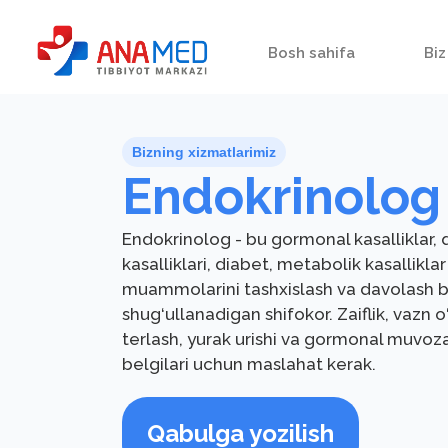
Bosh sahifa
Biz
Bizning xizmatlarimiz
Endokrinolog
Endokrinolog - bu gormonal kasalliklar
kasalliklari, diabet, metabolik kasallikla
muammolarini tashxislash va davolash b
shug‘ullanadigan shifokor. Zaiflik, vazn o‘
terlash, yurak urishi va gormonal muvo
belgilari uchun maslahat kerak.
Qabulga yozilish