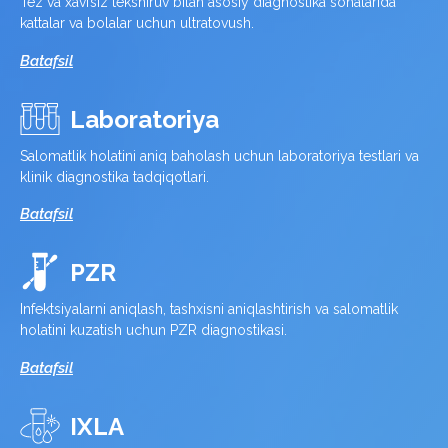
Tez va xavfsiz tekshiruv bilan asosiy diagnostika sohalarida
kattalar va bolalar uchun ultratovush.
Batafsil
Laboratoriya
Salomatlik holatini aniq baholash uchun laboratoriya testlari va
klinik diagnostika tadqiqotlari.
Batafsil
PZR
Infektsiyalarni aniqlash, tashxisni aniqlashtirish va salomatlik
holatini kuzatish uchun PZR diagnostikasi.
Batafsil
IXLA