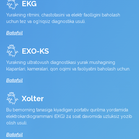
EKG
Yurakning ritmini, chastotasini va elektr faolligini baholash
uchun tez va og‘riqsiz diagnostika usuli.
Batafsil
EXO-KS
Yurakning ultratovush diagnostikasi yurak mushagining
klapanlari, kameralari, qon oqimi va faoliyatini baholash uchun.
Batafsil
Xolter
Bu bemorning tanasiga kiyadigan portativ qurilma yordamida
elektrokardiogrammani (EKG) 24 soat davomida uzluksiz yozib
olish usuli.
Batafsil