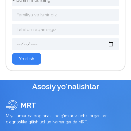
Yozilish
Asosiy yo‘nalishlar
MRT
Miya, umurtqa pog‘onasi, bo‘g‘imlar va ichki organlarni
diagnostika qilish uchun Namanganda MRT.