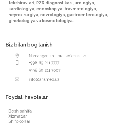
tekshiruvlari, PZR diagnostikasi, urologiya,
kardiologiya, endoskopiya, travmatologiya,
neyroxirurgiya, nevrologiya, gastroenterologiya,
ginekologiya va kosmetologiya.
Biz bilan bog‘lanish
Namangan sh., Ibrat ko‘chasi, 21
+998 69 211 7777
+998 69 211 7007
info@anamed.uz
Foydali havolalar
Bosh sahifa
Xizmatlar
Shifokorlar