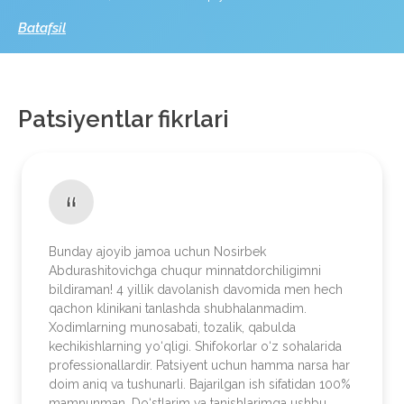
Batafsil
Patsiyentlar fikrlari
Bunday ajoyib jamoa uchun Nosirbek
Abdurashitovichga chuqur minnatdorchiligimni
bildiraman! 4 yillik davolanish davomida men hech
qachon klinikani tanlashda shubhalanmadim.
Xodimlarning munosabati, tozalik, qabulda
kechikishlarning yo‘qligi. Shifokorlar o‘z sohalarida
professionallardir. Patsiyent uchun hamma narsa har
doim aniq va tushunarli. Bajarilgan ish sifatidan 100%
mamnunman. Do‘stlarim va tanishlarimga ushbu