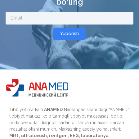
bo‘ling
Yuborish
Tibbiyot markazi
ANAMED
Namangan shahridagi “ANAMED”
tibbiyot markazi ko‘p tarmoqli tibbiyot muassasasi bo‘lib,
unda bemorlar diagnostikadan o‘tishi va mutaxassislardan
maslahat olishi mumkin. Markazning asosiy yo‘nalishlari:
MRT, ultratovush, rentgen, EEG, laboratoriya