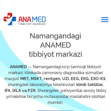
Namangandagi
ANAMED
tibbiyot markazi
ANAMED
— Namangandagi ko‘p tarmoqli tibbiyot
markazi. Klinikada zamonaviy diagnostika xizmatlari
mavjud:
MRT, MSKT, rentgen, UZI, EEG, EKG, EXO-KS
,
shuningdek laboratoriya tekshiruvlari:
klinik tahlillar,
IFA, IXLA va PZR
. Shuningdek, patsiyentlar asosiy tibbiy
yo‘nalishlar bo‘yicha mutaxassislar maslahatini olishlari
mumkin.