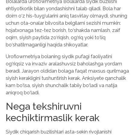
Bolalarda uroflowmetriya Bolalarda siydik buzilishi
ehtiyotkorlik bilan yondashishni talab qiladi. Bola har
doim o‘z his-tuyg‘ularini aniq tasvirlay olmaydi, shuning
uchun ota-onalar bilvosita belgilarni sezishi mumkin:
hojatxonaga tez-tez borish, to‘shakda namlash, zaif
oqim, siyish paytida zo‘riqish, og‘riq yoki to‘liq
bo‘shatilmaganligi haqida shikoyatlar.
Uroflowmetriya bolaning siydik pufagi faoliyatini
og‘riqsiz va invaziv aralashuvsiz baholashga yordam
beradi. Jarayon oldidan bolaga faqat maxsus qurilmaga
siyish kerakligini tushuntirish kerak. Anksiyete qanchalik
kam bo‘lsa, siyish shunchalik tabiiy bo‘ladi va natija
aniqroq bo‘ladi.
Nega tekshiruvni
kechiktirmaslik kerak
Siydik chiqarish buzilishlari asta-sekin rivojlanishi