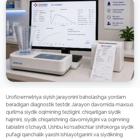
Uroflowmetriya siyish jarayonini baholashga yordam
beradigan diagnostik testdir. Jarayon davomida maxsus
qurilma siydik oqimining tezligini, chiqarilgan siydik
hajmini, siydik chiqarishning davomiyligini va oqimning
tabiatini o‘lchaydi. Ushbu ko‘rsatkichlar shifokorga siydik
pufagi qanchalik yaxshi ishlayotganini va siydikning