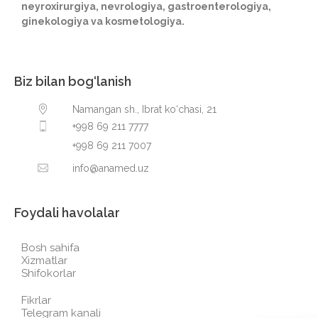
neyroxirurgiya, nevrologiya, gastroenterologiya,
ginekologiya va kosmetologiya.
Biz bilan bog‘lanish
Namangan sh., Ibrat ko‘chasi, 21
+998 69 211 7777
+998 69 211 7007
info@anamed.uz
Foydali havolalar
Bosh sahifa
Xizmatlar
Shifokorlar
Fikrlar
Telegram kanali