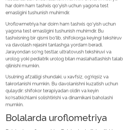
har doim ham tashxis qo‘yish uchun yagona test
emasligini tushunish muhimdir.
Uroflowmetriya har doim ham tashxis qo‘yish uchun
yagona test emasligini tushunish muhimdir. Bu
tashxisning bir qismi bo‘lib, shifokorga keyingi tekshiruv
va davolash rejasini tanlashga yordam beradi.
Jarayondan so‘ng testlar, ultratovush tekshiruvi va
urolog yoki pediatrik urolog bilan maslahatlashish talab
qilinishi mumkin.
Usulning afzalligi shundaki, u xavfsiz, og‘riqsiz va
takrorlanishi mumkin. Bu davolanishni kuzatish uchun
qulaydir: shifokor terapiyadan oldin va keyin
ko‘rsatkichlarni solishtirishi va dinamikani baholashi
mumkin.
Bolalarda uroflometriya