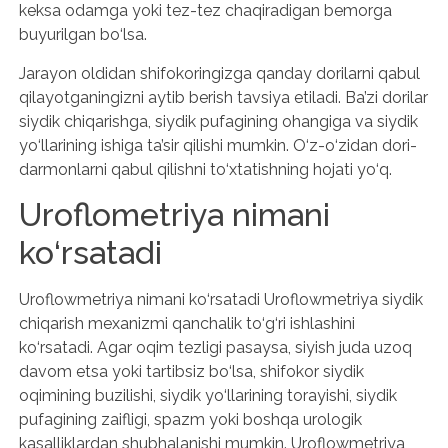
keksa odamga yoki tez-tez chaqiradigan bemorga
buyurilgan bo‘lsa.
Jarayon oldidan shifokoringizga qanday dorilarni qabul
qilayotganingizni aytib berish tavsiya etiladi. Ba’zi dorilar
siydik chiqarishga, siydik pufagining ohangiga va siydik
yo‘llarining ishiga ta’sir qilishi mumkin. O‘z-o‘zidan dori-
darmonlarni qabul qilishni to‘xtatishning hojati yo‘q.
Uroflometriya nimani
ko‘rsatadi
Uroflowmetriya nimani ko‘rsatadi Uroflowmetriya siydik
chiqarish mexanizmi qanchalik to‘g‘ri ishlashini
ko‘rsatadi. Agar oqim tezligi pasaysa, siyish juda uzoq
davom etsa yoki tartibsiz bo‘lsa, shifokor siydik
oqimining buzilishi, siydik yo‘llarining torayishi, siydik
pufagining zaifligi, spazm yoki boshqa urologik
kasalliklardan shubhalanishi mumkin. Uroflowmetriya