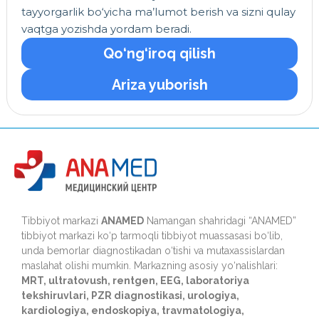
tayyorgarlik bo‘yicha ma’lumot berish va sizni qulay
vaqtga yozishda yordam beradi.
Qo‘ng‘iroq qilish
Ariza yuborish
Tibbiyot markazi
ANAMED
Namangan shahridagi “ANAMED”
tibbiyot markazi ko‘p tarmoqli tibbiyot muassasasi bo‘lib,
unda bemorlar diagnostikadan o‘tishi va mutaxassislardan
maslahat olishi mumkin. Markazning asosiy yo‘nalishlari:
MRT, ultratovush, rentgen, EEG, laboratoriya
tekshiruvlari, PZR diagnostikasi, urologiya,
kardiologiya, endoskopiya, travmatologiya,