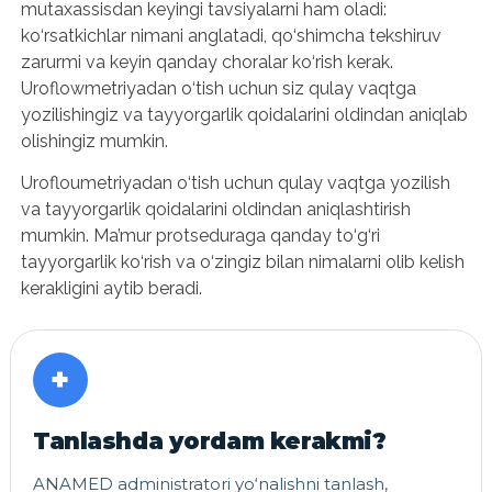
mutaxassisdan keyingi tavsiyalarni ham oladi:
ko‘rsatkichlar nimani anglatadi, qo‘shimcha tekshiruv
zarurmi va keyin qanday choralar ko‘rish kerak.
Uroflowmetriyadan o‘tish uchun siz qulay vaqtga
yozilishingiz va tayyorgarlik qoidalarini oldindan aniqlab
olishingiz mumkin.
Urofloumetriyadan o‘tish uchun qulay vaqtga yozilish
va tayyorgarlik qoidalarini oldindan aniqlashtirish
mumkin. Ma’mur protseduraga qanday to‘g‘ri
tayyorgarlik ko‘rish va o‘zingiz bilan nimalarni olib kelish
kerakligini aytib beradi.
+
Tanlashda yordam kerakmi?
ANAMED administratori yo‘nalishni tanlash,