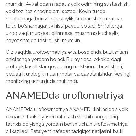
mumkin. Avval odam faqat siydik oqimining sustlashishi
yoki tez-tez chaqiriqlarni sezadi. Keyin tunda
hojatxonaga borish, noqulaylik, kuchanish zarurati va
to‘liq bo‘shamaganlik hissi paydo bo‘ladi. Shifokorga
uzoq vaqt murojaat qilinmasa, muammo kuchayib,
hayot sifatiga ta’sir qilishi mumkin.
O‘z vaqtida uroflowmetriya erta bosqichda buzilishlarni
aniqlashga yordam beradi. Bu, ayniqsa, erkaklardagi
urologik kasalliklar, qovuqning funktsional buzilishlari,
pediatrik urologik muammolar va davolanishdan keyingi
monitoring uchun juda muhimdir.
ANAMEDda uroflometriya
ANAMEDda uroflowmetriya ANAMED klinikasida siydik
chiqarish funktsiyasini baholash va shifokorga aniq
tashxis qo‘yishga yordam berish uchun uroflowmetriya
o‘tkaziladi. Patsiyent nafaqat tadqiqot natijasini, balki