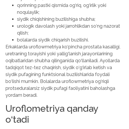
qorinning pastki qismida og‘riq, og‘irlik yoki
noqulaylik;
siydik chiqishining buzilishiga shubha;
urologik davolash yoki jarrohlikdan so‘ng nazorat
qilish;
bolalarda siydik chiqarish buzilishi.
Erkaklarda uroflowmetriya ko‘pincha prostata kasalligi,
uretraning torayishi yoki yallig‘lanish jarayonlarining
oqibatlaridan shubha qilinganida qo‘llaniladi. Ayollarda
tadqiqot tez-tez chaqirish, siydik o‘g‘irlab ketish va
siydik pufagining funktsional buzilishlarida foydali
bo‘lishi mumkin. Bolalarda uroflowmetriya og‘riqli
protseduralarsiz siydik pufagi faoliyatini baholashga
yordam beradi.
Uroflometriya qanday
o‘tadi