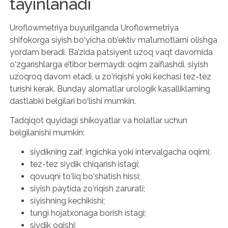
tayinlanadi
Uroflowmetriya buyurilganda Uroflowmetriya
shifokorga siyish bo‘yicha ob’ektiv ma’lumotlarni olishga
yordam beradi. Ba’zida patsiyent uzoq vaqt davomida
o‘zgarishlarga e’tibor bermaydi: oqim zaiflashdi, siyish
uzoqroq davom etadi, u zo‘riqishi yoki kechasi tez-tez
turishi kerak. Bunday alomatlar urologik kasalliklarning
dastlabki belgilari bo‘lishi mumkin.
Tadqiqot quyidagi shikoyatlar va holatlar uchun
belgilanishi mumkin:
siydikning zaif, ingichka yoki intervalgacha oqimi;
tez-tez siydik chiqarish istagi;
qovuqni to‘liq bo‘shatish hissi;
siyish paytida zo‘riqish zarurati;
siyishning kechikishi;
tungi hojatxonaga borish istagi;
siydik oqishi;