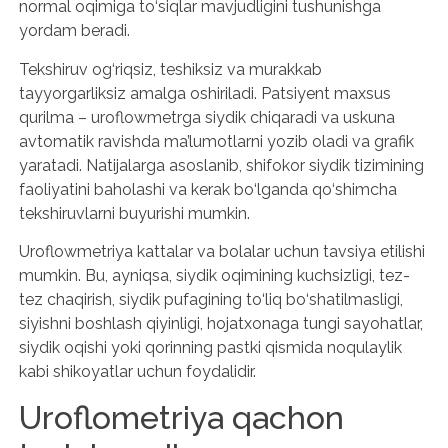
normal oqimiga to‘siqlar mavjudligini tushunishga
yordam beradi.
Tekshiruv og‘riqsiz, teshiksiz va murakkab
tayyorgarliksiz amalga oshiriladi. Patsiyent maxsus
qurilma – uroflowmetrga siydik chiqaradi va uskuna
avtomatik ravishda ma’lumotlarni yozib oladi va grafik
yaratadi. Natijalarga asoslanib, shifokor siydik tizimining
faoliyatini baholashi va kerak bo‘lganda qo‘shimcha
tekshiruvlarni buyurishi mumkin.
Uroflowmetriya kattalar va bolalar uchun tavsiya etilishi
mumkin. Bu, ayniqsa, siydik oqimining kuchsizligi, tez-
tez chaqirish, siydik pufagining to‘liq bo‘shatilmasligi,
siyishni boshlash qiyinligi, hojatxonaga tungi sayohatlar,
siydik oqishi yoki qorinning pastki qismida noqulaylik
kabi shikoyatlar uchun foydalidir.
Uroflometriya qachon