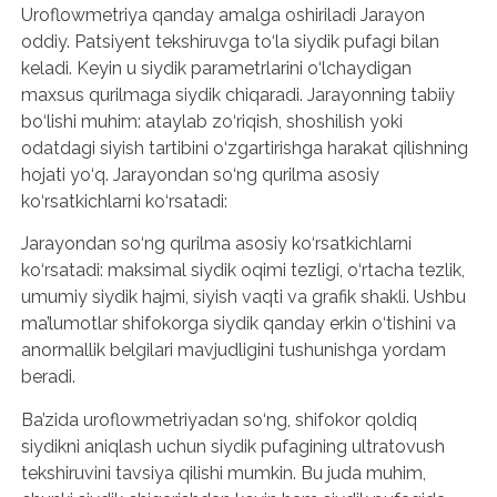
Uroflowmetriya qanday amalga oshiriladi Jarayon
oddiy. Patsiyent tekshiruvga to‘la siydik pufagi bilan
keladi. Keyin u siydik parametrlarini o‘lchaydigan
maxsus qurilmaga siydik chiqaradi. Jarayonning tabiiy
bo‘lishi muhim: ataylab zo‘riqish, shoshilish yoki
odatdagi siyish tartibini o‘zgartirishga harakat qilishning
hojati yo‘q. Jarayondan so‘ng qurilma asosiy
ko‘rsatkichlarni ko‘rsatadi:
Jarayondan so‘ng qurilma asosiy ko‘rsatkichlarni
ko‘rsatadi: maksimal siydik oqimi tezligi, o‘rtacha tezlik,
umumiy siydik hajmi, siyish vaqti va grafik shakli. Ushbu
ma’lumotlar shifokorga siydik qanday erkin o‘tishini va
anormallik belgilari mavjudligini tushunishga yordam
beradi.
Ba’zida uroflowmetriyadan so‘ng, shifokor qoldiq
siydikni aniqlash uchun siydik pufagining ultratovush
tekshiruvini tavsiya qilishi mumkin. Bu juda muhim,