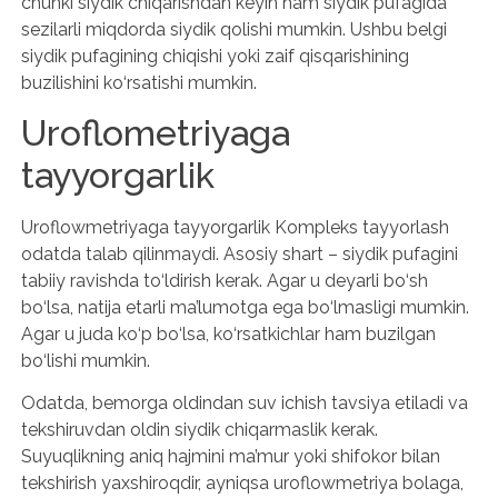
chunki siydik chiqarishdan keyin ham siydik pufagida
sezilarli miqdorda siydik qolishi mumkin. Ushbu belgi
siydik pufagining chiqishi yoki zaif qisqarishining
buzilishini ko‘rsatishi mumkin.
Uroflometriyaga
tayyorgarlik
Uroflowmetriyaga tayyorgarlik Kompleks tayyorlash
odatda talab qilinmaydi. Asosiy shart – siydik pufagini
tabiiy ravishda to‘ldirish kerak. Agar u deyarli bo‘sh
bo‘lsa, natija etarli ma’lumotga ega bo‘lmasligi mumkin.
Agar u juda ko‘p bo‘lsa, ko‘rsatkichlar ham buzilgan
bo‘lishi mumkin.
Odatda, bemorga oldindan suv ichish tavsiya etiladi va
tekshiruvdan oldin siydik chiqarmaslik kerak.
Suyuqlikning aniq hajmini ma’mur yoki shifokor bilan
tekshirish yaxshiroqdir, ayniqsa uroflowmetriya bolaga,