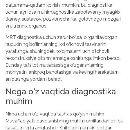
qatlamma-qatlam ko‘rishi mumkin, bu diagnostika
uchun ayniqsa muhim.agnostike zabolevaniy myagkix
tkaney, sustavov, pozvonochnika, golovnogo mozga i
vnutrennix organov.
MRT diagnostika uchun zarur bo‘lsa, o‘rganilayotgan
hududning bo‘limlarining ikki o‘lchovli tasvirlarini
yaratishga, shuningdek, to‘qimalarni uch o‘lchovli
rekonstruksiya qilishni amalga oshirishga imkon beradi.
Bunday tafsilot mutaxassisga o‘zgarishlarning
mohiyatini aniqroq baholashga va keyingi harakatlarni
aniqlashga yordam beradi.
Nega o‘z vaqtida diagnostika
muhim
Nima uchun o‘z vaqtida tashxis qo‘yish muhim
Muvaffaqiyatli davolanishning muhim omillaridan biri bu
kasallikni erta aniqlashdir. Shifokor mumkin bo‘lgan