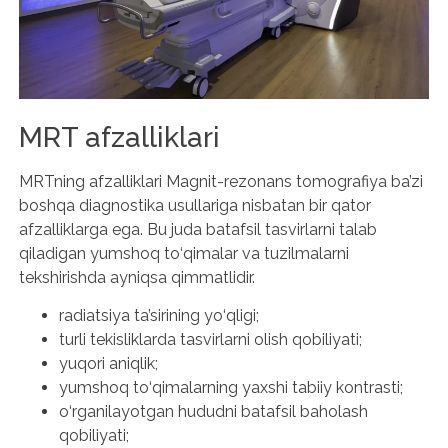
MRT afzalliklari
MRTning afzalliklari Magnit-rezonans tomografiya ba’zi
boshqa diagnostika usullariga nisbatan bir qator
afzalliklarga ega. Bu juda batafsil tasvirlarni talab
qiladigan yumshoq to‘qimalar va tuzilmalarni
tekshirishda ayniqsa qimmatlidir.
radiatsiya ta’sirining yo‘qligi;
turli tekisliklarda tasvirlarni olish qobiliyati;
yuqori aniqlik;
yumshoq to‘qimalarning yaxshi tabiiy kontrasti;
o‘rganilayotgan hududni batafsil baholash
qobiliyati;