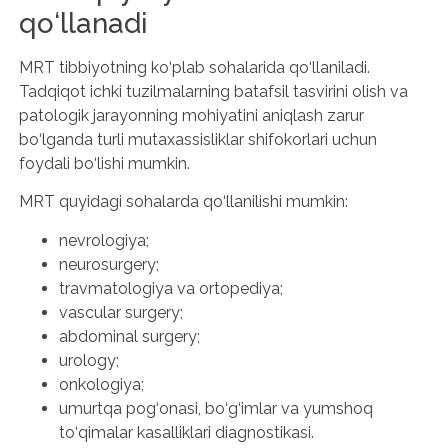
qo‘llanadi
MRT tibbiyotning ko‘plab sohalarida qo‘llaniladi.
Tadqiqot ichki tuzilmalarning batafsil tasvirini olish va
patologik jarayonning mohiyatini aniqlash zarur
bo‘lganda turli mutaxassisliklar shifokorlari uchun
foydali bo‘lishi mumkin.
MRT quyidagi sohalarda qo‘llanilishi mumkin:
nevrologiya;
neurosurgery;
travmatologiya va ortopediya;
vascular surgery;
abdominal surgery;
urology;
onkologiya;
umurtqa pog‘onasi, bo‘g‘imlar va yumshoq
to‘qimalar kasalliklari diagnostikasi.