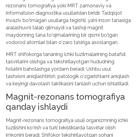
rezonans tomografiya yoki MRT zamonaviy va
informatsion diagnostika usullaridan biridir. Tadqiqot
invaziv bo‘lmagan usullarga tegishli, ya’ni inson tanasiga
aralashuvni talab qilmaydi va tashqi magnit
maydonning tana to‘qimalarining bir qismi bo‘lgan
vodorod atomlari bilan o‘zaro ta’siriga asoslangan.
MRT shifokorga tananing ichki tuzilmalarining batafsil
tasvirlarini olishga va tekshirilayotgan hududning
holatini baholashga yordam beradi. Ushbu usul
tashxisni aniqlashtirish, patologik o‘zgarishlarni aniqlash
va keyingi davolash taktikasini tanlash uchun ishlatiladi.
Magnit-rezonans tomografiya
qanday ishlaydi
Magnit-rezonans tomografiya usuli organizmning ichki
tuzilishini ko‘rish va turli tekisliklarda tasvirlar olish
imkonini beradi. Shifokor tekshirilayotgan sohani