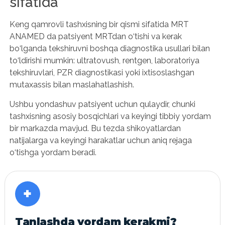
sifatida
Keng qamrovli tashxisning bir qismi sifatida MRT
ANAMED da patsiyent MRTdan o‘tishi va kerak
bo‘lganda tekshiruvni boshqa diagnostika usullari bilan
to‘ldirishi mumkin: ultratovush, rentgen, laboratoriya
tekshiruvlari, PZR diagnostikasi yoki ixtisoslashgan
mutaxassis bilan maslahatlashish.
Ushbu yondashuv patsiyent uchun qulaydir, chunki
tashxisning asosiy bosqichlari va keyingi tibbiy yordam
bir markazda mavjud. Bu tezda shikoyatlardan
natijalarga va keyingi harakatlar uchun aniq rejaga
o‘tishga yordam beradi.
+
Tanlashda yordam kerakmi?