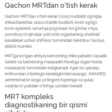
Qachon MRTdan o‘tish kerak
Qachon MRTdan o‘tish kerak Uzoq muddatli og‘riqlar,
shikastlanishlar, sezuvchanlik buzilishi, bosh og‘rig‘i,
bosh aylanishi, umurtqa pog‘onasi, bo‘g‘imlar, miya,
yumshoq to‘qimalar yoki ichki organlarning shubhali
kasalliklari uchun shifokor tomonidan tekshiruv tavsiya
etilishi mumkin.
MRTga bo‘lgan ehtiyoj bemorning shikoyatlarini, kasallik
tarixini va tashxisning maqsadini hisobga olgan holda
mutaxassis tomonidan belgilanadi. Agar siz qanday
imtihondan o‘tishingiz kerakligini bilmasangiz, ANAMED
administratori sizga yo‘lingizni topishga va qulay
vaqtda ro‘yxatdan o‘tishga yordam beradi.
MRT kompleks
diagnostikaning bir qismi