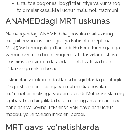
umurtqa pog‘onasi, bo‘g‘imlar, miya va yumshoq
to‘qimalar kasalliklari uchun ma’lumot mazmuni.
ANAMEDdagi MRT uskunasi
Namangandagi ANAMED diagnostika markazining
magnit-rezonans tomografiya kabinetida Optima
MR450w tomografi qo‘llaniladi. Bu keng tunnelga ega
zamonaviy tizim bo‘lib, yuqori sifatli tasvirlar olish va
tekshiruvlarni yuqori darajadagi detalizatsiya bilan
o‘tkazishga imkon beradi.
Uskunalar shifokorga dastlabki bosqichlarda patologik
o‘zgarishlarni aniqlashga va muhim diagnostika
ma’lumotlarini olishga yordam beradi. Mutaxassislarning
tajribasi bilan birgalikda bu bemorning ahvolini aniqroq
baholash va keyingi tekshirish yoki davolash uchun
maqbul yo‘lni tanlash imkonini beradi.
MRT qaysi yo‘nalishlarda