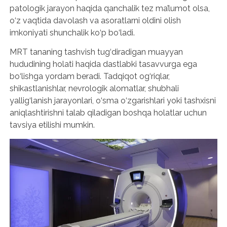
patologik jarayon haqida qanchalik tez ma’lumot olsa,
o‘z vaqtida davolash va asoratlarni oldini olish
imkoniyati shunchalik ko‘p bo‘ladi.
MRT tananing tashvish tug‘diradigan muayyan
hududining holati haqida dastlabki tasavvurga ega
bo‘lishga yordam beradi. Tadqiqot og‘riqlar,
shikastlanishlar, nevrologik alomatlar, shubhali
yallig‘lanish jarayonlari, o‘sma o‘zgarishlari yoki tashxisni
aniqlashtirishni talab qiladigan boshqa holatlar uchun
tavsiya etilishi mumkin.