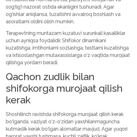
sog‘lig‘i nazorat ostida ekanligini tushunadi. Agar
og‘ishlar aniqlansa, tuzatishni avvalroq boshlash va
asoratlarni oldini olish mumkin.
Terapevtning muntazam kuzatuvi surunkali kasalliklar
uchun ayniqsa foydalidir. Shifokor dinamikani
kuzatishga, imtihonlarni sozlashga, testlarni kuzatishga
va ixtisoslashgan mutaxassislarga o‘z vaqtida murojaat
qilishga yordam beradi.
Qachon zudlik bilan
shifokorga murojaat qilish
kerak
Shoshilinch ravishda shifokorga murojaat qilish kerak
bo‘lganda, vaziyat o‘z-o‘zidan yaxshilanmaguncha
kutmaslik kerak bo‘lgan alomatlar mavjud. Agar yuqori
harorat yaxshi tushmasa, kuchli zaiflik, ko‘krak