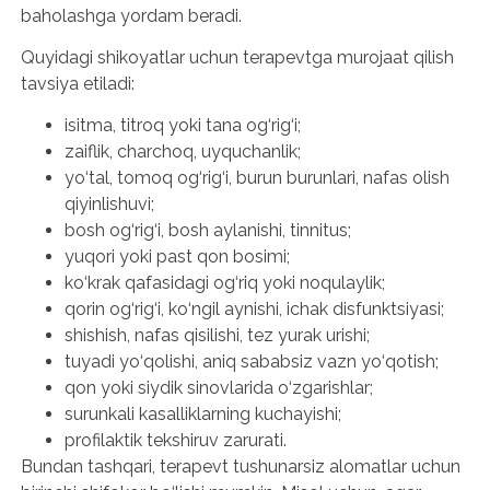
baholashga yordam beradi.
Quyidagi shikoyatlar uchun terapevtga murojaat qilish
tavsiya etiladi:
isitma, titroq yoki tana og‘rig‘i;
zaiflik, charchoq, uyquchanlik;
yo‘tal, tomoq og‘rig‘i, burun burunlari, nafas olish
qiyinlishuvi;
bosh og‘rig‘i, bosh aylanishi, tinnitus;
yuqori yoki past qon bosimi;
ko‘krak qafasidagi og‘riq yoki noqulaylik;
qorin og‘rig‘i, ko‘ngil aynishi, ichak disfunktsiyasi;
shishish, nafas qisilishi, tez yurak urishi;
tuyadi yo‘qolishi, aniq sababsiz vazn yo‘qotish;
qon yoki siydik sinovlarida o‘zgarishlar;
surunkali kasalliklarning kuchayishi;
profilaktik tekshiruv zarurati.
Bundan tashqari, terapevt tushunarsiz alomatlar uchun