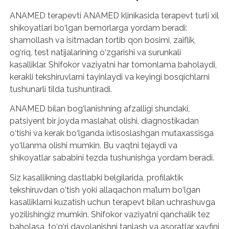
ANAMED terapevti ANAMED klinikasida terapevt turli xil
shikoyatlari bo‘lgan bemorlarga yordam beradi:
shamollash va isitmadan tortib qon bosimi, zaiflik,
og‘riq, test natijalarining o‘zgarishi va surunkali
kasalliklar. Shifokor vaziyatni har tomonlama baholaydi,
kerakli tekshiruvlarni tayinlaydi va keyingi bosqichlarni
tushunarli tilda tushuntiradi.
ANAMED bilan bog‘lanishning afzalligi shundaki,
patsiyent bir joyda maslahat olishi, diagnostikadan
o‘tishi va kerak bo‘lganda ixtisoslashgan mutaxassisga
yo‘llanma olishi mumkin. Bu vaqtni tejaydi va
shikoyatlar sababini tezda tushunishga yordam beradi.
Siz kasallikning dastlabki belgilarida, profilaktik
tekshiruvdan o‘tish yoki allaqachon ma’lum bo‘lgan
kasalliklarni kuzatish uchun terapevt bilan uchrashuvga
yozilishingiz mumkin. Shifokor vaziyatni qanchalik tez
baholasa, to‘g‘ri davolanishni tanlash va asoratlar xavfini