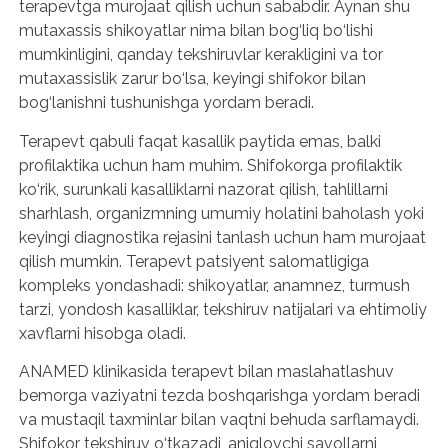
terapevtga murojaat qilish uchun sababdir. Aynan shu
mutaxassis shikoyatlar nima bilan bog‘liq bo‘lishi
mumkinligini, qanday tekshiruvlar kerakligini va tor
mutaxassislik zarur bo‘lsa, keyingi shifokor bilan
bog‘lanishni tushunishga yordam beradi.
Terapevt qabuli faqat kasallik paytida emas, balki
profilaktika uchun ham muhim. Shifokorga profilaktik
ko‘rik, surunkali kasalliklarni nazorat qilish, tahlillarni
sharhlash, organizmning umumiy holatini baholash yoki
keyingi diagnostika rejasini tanlash uchun ham murojaat
qilish mumkin. Terapevt patsiyent salomatligiga
kompleks yondashadi: shikoyatlar, anamnez, turmush
tarzi, yondosh kasalliklar, tekshiruv natijalari va ehtimoliy
xavflarni hisobga oladi.
ANAMED klinikasida terapevt bilan maslahatlashuv
bemorga vaziyatni tezda boshqarishga yordam beradi
va mustaqil taxminlar bilan vaqtni behuda sarflamaydi.
Shifokor tekshiruv o‘tkazadi, aniqlovchi savollarni