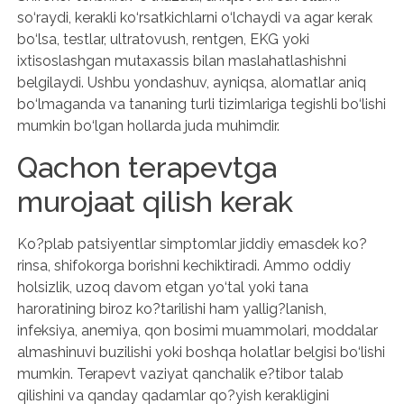
so‘raydi, kerakli ko‘rsatkichlarni o‘lchaydi va agar kerak
bo‘lsa, testlar, ultratovush, rentgen, EKG yoki
ixtisoslashgan mutaxassis bilan maslahatlashishni
belgilaydi. Ushbu yondashuv, ayniqsa, alomatlar aniq
bo‘lmaganda va tananing turli tizimlariga tegishli bo‘lishi
mumkin bo‘lgan hollarda juda muhimdir.
Qachon terapevtga
murojaat qilish kerak
Ko?plab patsiyentlar simptomlar jiddiy emasdek ko?
rinsa, shifokorga borishni kechiktiradi. Ammo oddiy
holsizlik, uzoq davom etgan yo‘tal yoki tana
haroratining biroz ko?tarilishi ham yallig?lanish,
infeksiya, anemiya, qon bosimi muammolari, moddalar
almashinuvi buzilishi yoki boshqa holatlar belgisi bo‘lishi
mumkin. Terapevt vaziyat qanchalik e?tibor talab
qilishini va qanday qadamlar qo?yish kerakligini