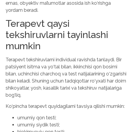
emas, obyektiv ma’lumotlar asosida ish ko‘rishga
yordam beradi.
Terapevt qaysi
tekshiruvlarni tayinlashi
mumkin
Terapevt tekshiruvlarni individual ravishda tanlaydi. Bir
patsiyent isitma va yo‘tal bilan, ikkinchisi qon bosimi
bilan, uchinchisi charchoq va test natijalarining o‘zgarishi
bilan keladi. Shuning uchun tadqiqotlar ro‘yxati har doim
shikoyatlar, yosh, kasallik tarixi va tekshiruv natijalariga
bog‘liq.
Ko‘pincha terapevt quyidagilarni tavsiya qilishi mumkin:
umumiy qon testi;
umumiy siydik testi;
biokimyoviy qon testi;