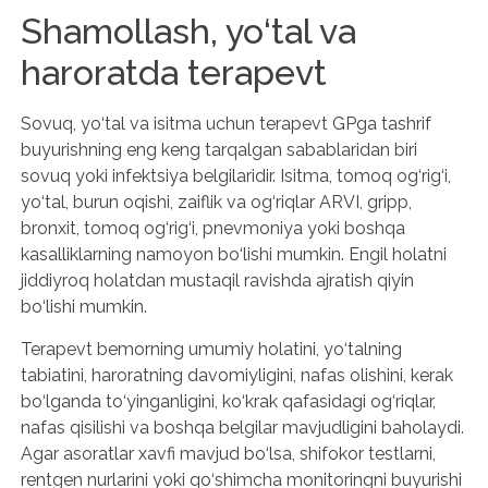
Shamollash, yo‘tal va
haroratda terapevt
Sovuq, yo‘tal va isitma uchun terapevt GPga tashrif
buyurishning eng keng tarqalgan sabablaridan biri
sovuq yoki infektsiya belgilaridir. Isitma, tomoq og‘rig‘i,
yo‘tal, burun oqishi, zaiflik va og‘riqlar ARVI, gripp,
bronxit, tomoq og‘rig‘i, pnevmoniya yoki boshqa
kasalliklarning namoyon bo‘lishi mumkin. Engil holatni
jiddiyroq holatdan mustaqil ravishda ajratish qiyin
bo‘lishi mumkin.
Terapevt bemorning umumiy holatini, yo‘talning
tabiatini, haroratning davomiyligini, nafas olishini, kerak
bo‘lganda to‘yinganligini, ko‘krak qafasidagi og‘riqlar,
nafas qisilishi va boshqa belgilar mavjudligini baholaydi.
Agar asoratlar xavfi mavjud bo‘lsa, shifokor testlarni,
rentgen nurlarini yoki qo‘shimcha monitoringni buyurishi