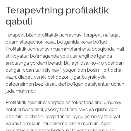
Terapevtning profilaktik
qabuli
Terapevt bilan profilaktik uchrashuv Terapevt nafaqat
odam allaqachon kasal bo‘lganida kerak bo‘ladi.
Profilaktik uchrashuv muammolarni erta bosqichda, hali
shikoyatlar bo‘lmaganda yoki ular engil bo‘lganda
aniqlashga yordam beradi. Bu, ayniqsa, 30-40 yoshdan
oshgan odamlar, irsiy xavf, yuqori qon bosimi, ortiqcha
vazn, diabet, yurak, oshqozon, jigar, buyrak yoki
qalqonsimon bez kasalliklari bo‘lgan patsiyentlar uchun
juda muhimdir.
Profilaktik tekshiruv vaqtida shifokor tananing umumiy
holatini baholashi, asosiy testlarni tavsiya qilishi, qon
bosimini o‘lchashi, ovqatlanish, uyqu, jismoniy faoliyat
va xavf omillarini muhokama qilishi mumkin. Agar
ko‘rsatkichlar normal bo‘lsa, patsiyent xotirjamlik va