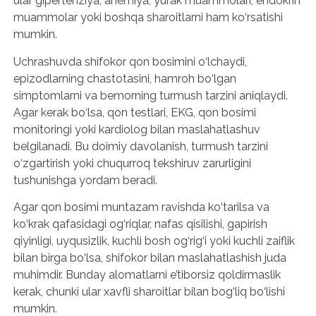
ular gipertenziya, anemiya, yurak muammolari, endokrin
muammolar yoki boshqa sharoitlarni ham ko‘rsatishi
mumkin.
Uchrashuvda shifokor qon bosimini o‘lchaydi,
epizodlarning chastotasini, hamroh bo‘lgan
simptomlarni va bemorning turmush tarzini aniqlaydi.
Agar kerak bo‘lsa, qon testlari, EKG, qon bosimi
monitoringi yoki kardiolog bilan maslahatlashuv
belgilanadi. Bu doimiy davolanish, turmush tarzini
o‘zgartirish yoki chuqurroq tekshiruv zarurligini
tushunishga yordam beradi.
Agar qon bosimi muntazam ravishda ko‘tarilsa va
ko‘krak qafasidagi og‘riqlar, nafas qisilishi, gapirish
qiyinligi, uyqusizlik, kuchli bosh og‘rig‘i yoki kuchli zaiflik
bilan birga bo‘lsa, shifokor bilan maslahatlashish juda
muhimdir. Bunday alomatlarni e’tiborsiz qoldirmaslik
kerak, chunki ular xavfli sharoitlar bilan bog‘liq bo‘lishi
mumkin.