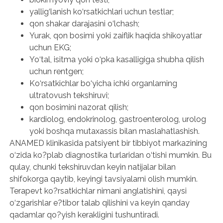
yallig‘lanish ko‘rsatkichlari uchun testlar;
qon shakar darajasini o‘lchash;
Yurak, qon bosimi yoki zaiflik haqida shikoyatlar
uchun EKG;
Yo‘tal, isitma yoki o‘pka kasalligiga shubha qilish
uchun rentgen;
Ko‘rsatkichlar bo‘yicha ichki organlarning
ultratovush tekshiruvi;
qon bosimini nazorat qilish;
kardiolog, endokrinolog, gastroenterolog, urolog
yoki boshqa mutaxassis bilan maslahatlashish.
ANAMED klinikasida patsiyent bir tibbiyot markazining
o‘zida ko?plab diagnostika turlaridan o‘tishi mumkin. Bu
qulay, chunki tekshiruvdan keyin natijalar bilan
shifokorga qaytib, keyingi tavsiyalarni olish mumkin.
Terapevt ko?rsatkichlar nimani anglatishini, qaysi
o‘zgarishlar e?tibor talab qilishini va keyin qanday
qadamlar qo?yish kerakligini tushuntiradi.