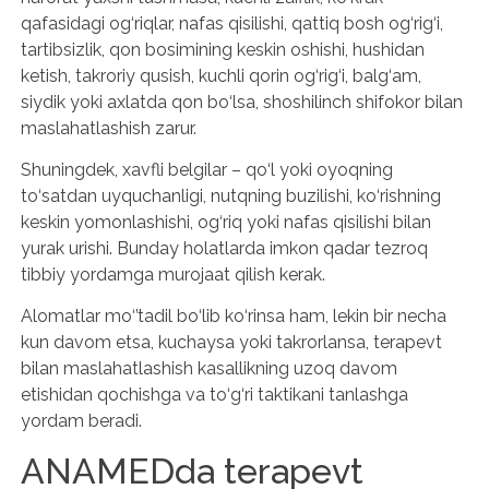
qafasidagi og‘riqlar, nafas qisilishi, qattiq bosh og‘rig‘i,
tartibsizlik, qon bosimining keskin oshishi, hushidan
ketish, takroriy qusish, kuchli qorin og‘rig‘i, balg‘am,
siydik yoki axlatda qon bo‘lsa, shoshilinch shifokor bilan
maslahatlashish zarur.
Shuningdek, xavfli belgilar – qo‘l yoki oyoqning
to‘satdan uyquchanligi, nutqning buzilishi, ko‘rishning
keskin yomonlashishi, og‘riq yoki nafas qisilishi bilan
yurak urishi. Bunday holatlarda imkon qadar tezroq
tibbiy yordamga murojaat qilish kerak.
Alomatlar mo‘’tadil bo‘lib ko‘rinsa ham, lekin bir necha
kun davom etsa, kuchaysa yoki takrorlansa, terapevt
bilan maslahatlashish kasallikning uzoq davom
etishidan qochishga va to‘g‘ri taktikani tanlashga
yordam beradi.
ANAMEDda terapevt