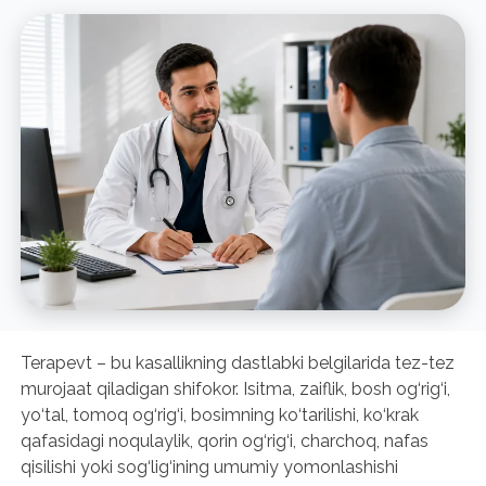
Terapevt – bu kasallikning dastlabki belgilarida tez-tez
murojaat qiladigan shifokor. Isitma, zaiflik, bosh og‘rig‘i,
yo‘tal, tomoq og‘rig‘i, bosimning ko‘tarilishi, ko‘krak
qafasidagi noqulaylik, qorin og‘rig‘i, charchoq, nafas
qisilishi yoki sog‘lig‘ining umumiy yomonlashishi