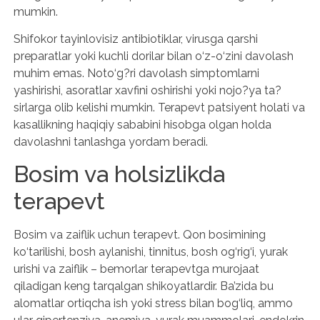
mumkin.
Shifokor tayinlovisiz antibiotiklar, virusga qarshi
preparatlar yoki kuchli dorilar bilan o‘z-o‘zini davolash
muhim emas. Noto‘g?ri davolash simptomlarni
yashirishi, asoratlar xavfini oshirishi yoki nojo?ya ta?
sirlarga olib kelishi mumkin. Terapevt patsiyent holati va
kasallikning haqiqiy sababini hisobga olgan holda
davolashni tanlashga yordam beradi.
Bosim va holsizlikda
terapevt
Bosim va zaiflik uchun terapevt. Qon bosimining
ko‘tarilishi, bosh aylanishi, tinnitus, bosh og‘rig‘i, yurak
urishi va zaiflik – bemorlar terapevtga murojaat
qiladigan keng tarqalgan shikoyatlardir. Ba’zida bu
alomatlar ortiqcha ish yoki stress bilan bog‘liq, ammo