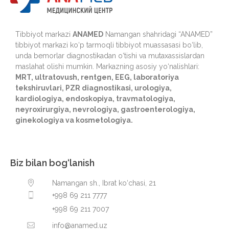
Tibbiyot markazi
ANAMED
Namangan shahridagi “ANAMED”
tibbiyot markazi ko‘p tarmoqli tibbiyot muassasasi bo‘lib,
unda bemorlar diagnostikadan o‘tishi va mutaxassislardan
maslahat olishi mumkin. Markazning asosiy yo‘nalishlari:
MRT, ultratovush, rentgen, EEG, laboratoriya
tekshiruvlari, PZR diagnostikasi, urologiya,
kardiologiya, endoskopiya, travmatologiya,
neyroxirurgiya, nevrologiya, gastroenterologiya,
ginekologiya va kosmetologiya.
Biz bilan bog‘lanish
Namangan sh., Ibrat ko‘chasi, 21
+998 69 211 7777
+998 69 211 7007
info@anamed.uz