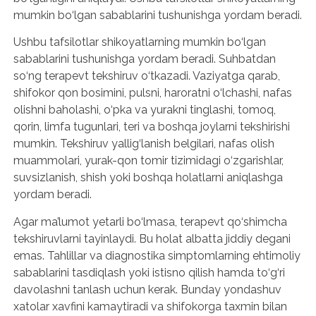
mumkin bo‘lgan sabablarini tushunishga yordam beradi.
Ushbu tafsilotlar shikoyatlarning mumkin bo‘lgan
sabablarini tushunishga yordam beradi. Suhbatdan
so‘ng terapevt tekshiruv o‘tkazadi. Vaziyatga qarab,
shifokor qon bosimini, pulsni, haroratni o‘lchashi, nafas
olishni baholashi, o‘pka va yurakni tinglashi, tomoq,
qorin, limfa tugunlari, teri va boshqa joylarni tekshirishi
mumkin. Tekshiruv yallig‘lanish belgilari, nafas olish
muammolari, yurak-qon tomir tizimidagi o‘zgarishlar,
suvsizlanish, shish yoki boshqa holatlarni aniqlashga
yordam beradi.
Agar ma’lumot yetarli bo‘lmasa, terapevt qo‘shimcha
tekshiruvlarni tayinlaydi. Bu holat albatta jiddiy degani
emas. Tahlillar va diagnostika simptomlarning ehtimoliy
sabablarini tasdiqlash yoki istisno qilish hamda to‘g‘ri
davolashni tanlash uchun kerak. Bunday yondashuv
xatolar xavfini kamaytiradi va shifokorga taxmin bilan