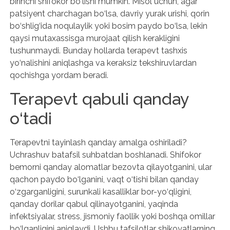
birinchi shifokor bo‘lishi mumkin. Misol uchun, agar
patsiyent charchagan bo‘lsa, davriy yurak urishi, qorin
bo‘shlig‘ida noqulaylik yoki bosim paydo bo‘lsa, lekin
qaysi mutaxassisga murojaat qilish kerakligini
tushunmaydi. Bunday hollarda terapevt tashxis
yo‘nalishini aniqlashga va keraksiz tekshiruvlardan
qochishga yordam beradi.
Terapevt qabuli qanday
o‘tadi
Terapevtni tayinlash qanday amalga oshiriladi?
Uchrashuv batafsil suhbatdan boshlanadi. Shifokor
bemorni qanday alomatlar bezovta qilayotganini, ular
qachon paydo bo‘lganini, vaqt o‘tishi bilan qanday
o‘zgarganligini, surunkali kasalliklar bor-yo‘qligini,
qanday dorilar qabul qilinayotganini, yaqinda
infektsiyalar, stress, jismoniy faollik yoki boshqa omillar
bo‘lganligini aniqlaydi. Ushbu tafsilotlar shikoyatlarning