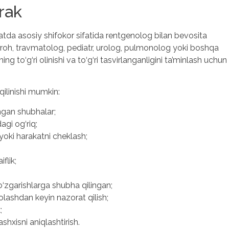
rak
da asosiy shifokor sifatida rentgenolog bilan bevosita
rroh, travmatolog, pediatr, urolog, pulmonolog yoki boshqa
to‘g‘ri olinishi va to‘g‘ri tasvirlanganligini ta’minlash uchun
qilinishi mumkin:
singan shubhalar;
agi og‘riq;
yoki harakatni cheklash;
flik;
‘zgarishlarga shubha qilingan;
avolashdan keyin nazorat qilish;
;
hxisni aniqlashtirish.