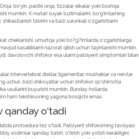
a, bo‘yin, pastki orqa, tizzalar, elkalar yoki boshqa
lishi mumkin. X-nurlari suyak tuzilmalarini, bo‘g‘imlarning
 shikastlanish ta’sirini va ba’zi surunkali o‘zgarishlarni
akat cheklanishi, umurtqa yoki bo?g?imlarda o‘zgarishlarga
jud kasalliklarni nazorat qilish uchun tayinlanishi mumkin.
di, davolovchi shifokor esa ularni patsiyent simptomlari bilan
intervertebral disklar, ligamentlar, mushaklar va nervlar
ing uchun, ba’zi shikoyatlar uchun shifokor qo‘shimcha
ka usullarini buyurishi mumkin. Bunday hollarda
doim ham tekshiruvning yagona bosqichi emas.
 qanday o‘tadi
tda protsedura tez o‘tadi. Patsiyent shifokorning tavsiyasi
biy xodimlar qanday turish, o‘tirish yoki yotish kerakligini,