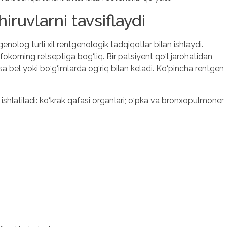
ruvlarni tavsiflaydi
nolog turli xil rentgenologik tadqiqotlar bilan ishlaydi.
okorning retseptiga bog‘liq. Bir patsiyent qo‘l jarohatidan
 esa bel yoki bo‘g‘imlarda og‘riq bilan keladi. Ko‘pincha rentgen
shlatiladi: ko‘krak qafasi organlari; o‘pka va bronxopulmoner