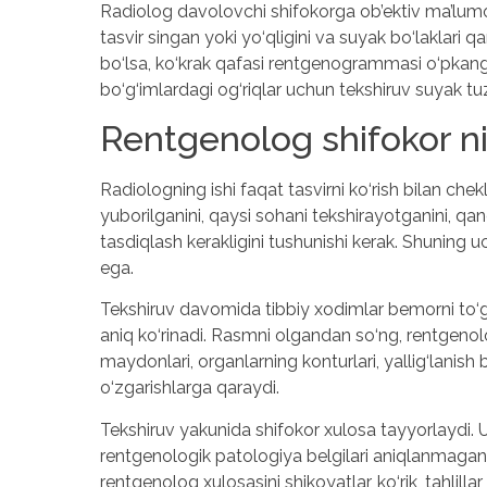
Radiolog davolovchi shifokorga ob’ektiv ma’lumot
tasvir singan yoki yo‘qligini va suyak bo‘laklari q
bo‘lsa, ko‘krak qafasi rentgenogrammasi o‘pkang
bo‘g‘imlardagi og‘riqlar uchun tekshiruv suyak tuz
Rentgenolog shifokor ni
Radiologning ishi faqat tasvirni ko‘rish bilan c
yuborilganini, qaysi sohani tekshirayotganini, qan
tasdiqlash kerakligini tushunishi kerak. Shunin
ega.
Tekshiruv davomida tibbiy xodimlar bemorni to‘g‘r
aniq ko‘rinadi. Rasmni olgandan so‘ng, rentgenolog
maydonlari, organlarning konturlari, yallig‘lanish
o‘zgarishlarga qaraydi.
Tekshiruv yakunida shifokor xulosa tayyorlaydi. 
rentgenologik patologiya belgilari aniqlanmagani
rentgenolog xulosasini shikoyatlar, ko‘rik, tahlilla