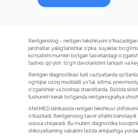
Rentgenolog – rentgen tekshiruvini o‘tkazadigan, t
jarohatlar, yallig‘lanishlar, o‘pka, suyaklar, bo‘g‘
ko‘rsatishi mumkin bo‘lgan tasvirlardagi o‘zgarish
tashxis qo‘yish, to‘g‘ri davolanishni tanlash va k
Rentgen diagnostikasi turli vaziyatlarda qo‘llanila
og‘riqlar, uzoq muddatli yo‘tal, isitma, pnevmoni
o‘zgarishlar va boshqa sharoitlarda. Ba’zida sinish
tushunish kerak bo‘lganda rentgenografiya shoshi
ANAMED klinikasida rentgen tekshiruvi shifokorn
o‘tkaziladi. Rentgenolog tasvir sifatini baholaydi,
xulosa chiqaradi. Bu muhim diagnostika bosqichidir
shikoyatlarning sababini tezda aniqlashga yorda