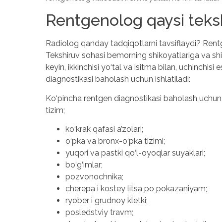
Rentgenolog qaysi tekshi
Radiolog qanday tadqiqotlarni tavsiflaydi? Rentge
Tekshiruv sohasi bemorning shikoyatlariga va shif
keyin, ikkinchisi yo‘tal va isitma bilan, uchinchisi
diagnostikasi baholash uchun ishlatiladi:
Ko‘pincha rentgen diagnostikasi baholash uchun i
tizim;
ko‘krak qafasi a’zolari;
o‘pka va bronx-o‘pka tizimi;
yuqori va pastki qo‘l-oyoqlar suyaklari;
bo‘g‘imlar;
pozvonochnika;
cherepa i kostey litsa po pokazaniyam;
ryober i grudnoy kletki;
posledstviy travm;