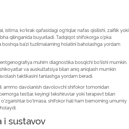
sitma, ko‘krak qafasidagi og‘riqlar, nafas qisilishi, zaiflik yoki
bha qilinganida buyuriladi. Tadqiqot shifokorga o‘pka
si va boshqa ba’zi tuzilmalarning holatini baholashga yordam
 rentgenografiya muhim diagnostika bosqichi bo‘lishi mumkin.
t shikoyatlar va auskultatsiya bilan aniq aniqlash mumkin
avolash taktikasini tanlashga yordam beradi.
ydi, ammo davolanish davolovchi shifokor tomonidan
, bemorga testlar, keyingi tekshiruvlar yoki terapevt bilan
q o‘zgarishlar bo‘lmasa, shifokor hali ham bemorning umumiy
holaydi.
i sustavov