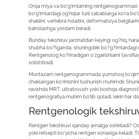
Orqa miya va bo‘g‘imlarning rentgenogrammasi Orq
bo‘g‘imlardagi og‘riqlar turli sabablarga ko‘ra bo‘
shaklini, vertebra holatini, deformatsiya belgilarini,
baholashga yordam beradi.
Bunday tekshiruv jarohatdan keyingi og?riq, har
shubha bo?lganda, shuningdek bo?g?imlardagi mav
Rentgenolog ko?rinadigan o‘zgarishlarni tavsiflay
solishtiradi.
Muntazam rentgenogrammada yumshoq to‘qimalar, 
cheklangan ko‘rinishini tushunish muhimdir. Shun
ravishda MRT, ultratovush yoki boshqa diagnosti
rentgenografiya muhim bo‘lib qoladi, lekin har 
Rentgenologik tekshiruv
Rentgen tekshiruvi qanday amalga oshiriladi? Oda
yoki retsepti bo‘yicha rentgen xonasiga keladi. Tib