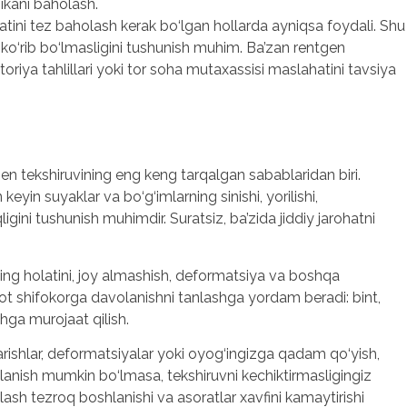
ikani baholash.
atini tez baholash kerak bo‘lgan hollarda ayniqsa foydali. Shu
 ko‘rib bo‘lmasligini tushunish muhim. Ba’zan rentgen
oriya tahlillari yoki tor soha mutaxassisi maslahatini tavsiya
 tekshiruvining eng keng tarqalgan sabablaridan biri.
keyin suyaklar va bo‘g‘imlarning sinishi, yorilishi,
igini tushunish muhimdir. Suratsiz, ba’zida jiddiy jarohatni
ning holatini, joy almashish, deformatsiya va boshqa
mot shifokorga davolanishni tanlashga yordam beradi: bint,
ohga murojaat qilish.
karishlar, deformatsiyalar yoki oyog‘ingizga qadam qo‘yish,
alanish mumkin bo‘lmasa, tekshiruvni kechiktirmasligingiz
olash tezroq boshlanishi va asoratlar xavfini kamaytirishi