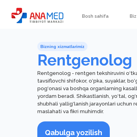
Bosh sahifa
Biz
Bizning xizmatlarimiz
Rentgenolog
Rentgenolog - rentgen tekshiruvini o‘t
tavsiflovchi shifokor, o‘pka, suyaklar, bo
pog‘onasi va boshqa organlarning kasalli
yordam beradi. Shikastlanish, yo‘tal, og‘r
shubhali yallig‘lanish jarayonlari uchun
maslahati va fikri muhimdir.
Qabulga yozilish