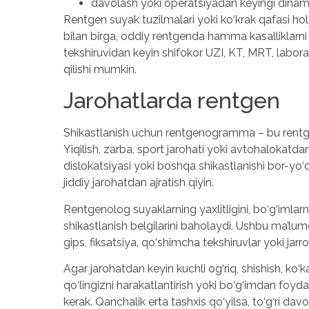
davolash yoki operatsiyadan keyingi dinam
Rentgen suyak tuzilmalari yoki ko‘krak qafasi hol
bilan birga, oddiy rentgenda hamma kasalliklarni
tekshiruvidan keyin shifokor UZI, KT, MRT, laborat
qilishi mumkin.
Jarohatlarda rentgen
Shikastlanish uchun rentgenogramma – bu rentgen
Yiqilish, zarba, sport jarohati yoki avtohalokatdan 
dislokatsiyasi yoki boshqa shikastlanishi bor-yo‘ql
jiddiy jarohatdan ajratish qiyin.
Rentgenolog suyaklarning yaxlitligini, bo‘g‘imlar
shikastlanish belgilarini baholaydi. Ushbu ma’lu
gips, fiksatsiya, qo‘shimcha tekshiruvlar yoki jarr
Agar jarohatdan keyin kuchli og‘riq, shishish, ko‘
qo‘lingizni harakatlantirish yoki bo‘g‘imdan foyd
kerak. Qanchalik erta tashxis qo‘yilsa, to‘g‘ri dav