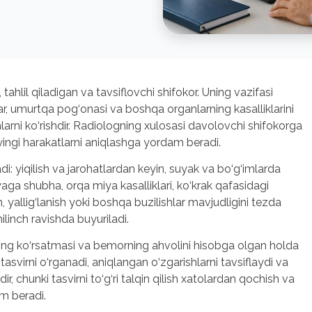
ahlil qiladigan va tavsiflovchi shifokor. Uning vazifasi
imlar, umurtqa pog‘onasi va boshqa organlarning kasalliklarini
larni ko‘rishdir. Radiologning xulosasi davolovchi shifokorga
eyingi harakatlarni aniqlashga yordam beradi.
di: yiqilish va jarohatlardan keyin, suyak va bo‘g‘imlarda
yaga shubha, orqa miya kasalliklari, ko‘krak qafasidagi
, yallig‘lanish yoki boshqa buzilishlar mavjudligini tezda
linch ravishda buyuriladi.
ing ko‘rsatmasi va bemorning ahvolini hisobga olgan holda
 tasvirni o‘rganadi, aniqlangan o‘zgarishlarni tavsiflaydi va
, chunki tasvirni to‘g‘ri talqin qilish xatolardan qochish va
m beradi.