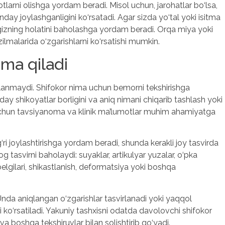
larni olishga yordam beradi. Misol uchun, jarohatlar bo‘lsa,
anday joylashganligini ko‘rsatadi. Agar sizda yo‘tal yoki isitma
izning holatini baholashga yordam beradi. Orqa miya yoki
ilmalarida o‘zgarishlarni ko‘rsatishi mumkin.
ma qiladi
heklanmaydi. Shifokor nima uchun bemorni tekshirishga
day shikoyatlar borligini va aniq nimani chiqarib tashlash yoki
g uchun tavsiyanoma va klinik ma’lumotlar muhim ahamiyatga
i joylashtirishga yordam beradi, shunda kerakli joy tasvirda
 tasvirni baholaydi: suyaklar, artikulyar yuzalar, o‘pka
 belgilari, shikastlanish, deformatsiya yoki boshqa
Unda aniqlangan o‘zgarishlar tasvirlanadi yoki yaqqol
 ko‘rsatiladi. Yakuniy tashxisni odatda davolovchi shifokor
r va boshqa tekshiruvlar bilan solishtirib qo‘yadi.