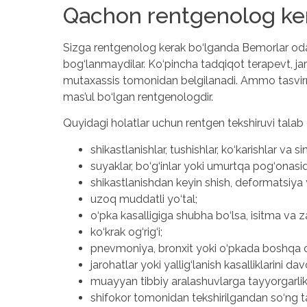
Qachon rentgenolog ke
Sizga rentgenolog kerak bo‘lganda Bemorlar odat
bog‘lanmaydilar. Ko‘pincha tadqiqot terapevt, ja
mutaxassis tomonidan belgilanadi. Ammo tasvirning 
mas’ul bo‘lgan rentgenologdir.
Quyidagi holatlar uchun rentgen tekshiruvi talab 
shikastlanishlar, tushishlar, ko‘karishlar va 
suyaklar, bo‘g‘inlar yoki umurtqa pog‘onasid
shikastlanishdan keyin shish, deformatsiya 
uzoq muddatli yo‘tal;
o‘pka kasalligiga shubha bo‘lsa, isitma va zai
ko‘krak og‘rig‘i;
pnevmoniya, bronxit yoki o‘pkada boshqa o
jarohatlar yoki yallig‘lanish kasalliklarini d
muayyan tibbiy aralashuvlarga tayyorgarlik
shifokor tomonidan tekshirilgandan so‘ng tas