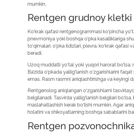
mumkin.
Rentgen grudnoy kletki
Ko‘krak qafasi rentgenogrammasi ko‘pincha yo‘tal, i
pnevmoniya yoki boshqa o‘pka kasalliklariga shu
to‘qimalari, o‘pka ildizlari, plevra, ko‘krak qafa
beradi.
Uzoq muddatli yo‘tal yoki yuqori harorat bo‘lsa,
Ba’zida o‘pkada yallig‘lanish o‘zgarishlarini faqa
emas. Rasm rasmni aniqlashtirishga va keyingi d
Rentgenolog aniqlangan o‘zgarishlarni tasvirla
belgilanadi. Tasvirda yallig‘lanish belgilari bo‘lsa
maslahatlashish kerak bo‘lishi mumkin. Agar ani
holatini va shikoyatlarning boshqa sabablarini ba
Rentgen pozvonochnika 