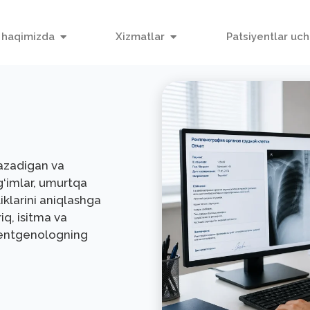
 haqimizda
Xizmatlar
Patsiyentlar uc
kazadigan va
‘g‘imlar, umurtqa
klarini aniqlashga
iq, isitma va
 rentgenologning