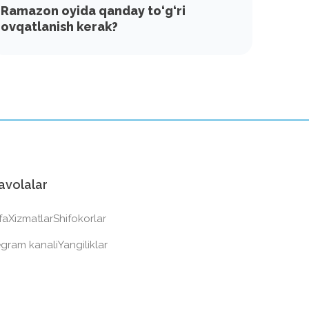
Ramazon oyida qanday to‘g‘ri
ovqatlanish kerak?
avolalar
fa
Xizmatlar
Shifokorlar
egram kanali
Yangiliklar