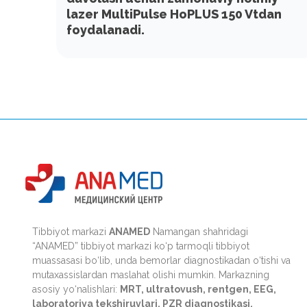
lazer MultiPulse HoPLUS 150 Vtdan
foydalanadi.
Tibbiyot markazi
ANAMED
Namangan shahridagi
“ANAMED” tibbiyot markazi ko‘p tarmoqli tibbiyot
muassasasi bo‘lib, unda bemorlar diagnostikadan o‘tishi va
mutaxassislardan maslahat olishi mumkin. Markazning
asosiy yo‘nalishlari:
MRT, ultratovush, rentgen, EEG,
laboratoriya tekshiruvlari, PZR diagnostikasi,