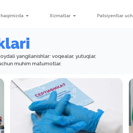
 haqimizda
Xizmatlar
Patsiyentlar uc
klari
ydali yangilanishlar: voqealar, yutuqlar,
z uchun muhim ma’lumotlar.