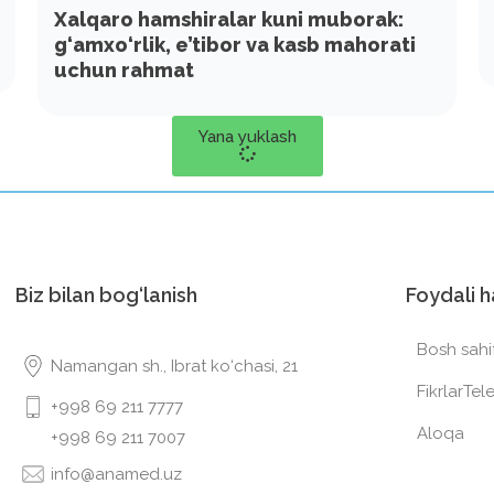
Xalqaro hamshiralar kuni muborak:
g‘amxo‘rlik, e’tibor va kasb mahorati
uchun rahmat
Yana yuklash
Biz bilan bog‘lanish
Foydali h
Bosh sahi
Namangan sh., Ibrat ko‘chasi, 21
Fikrlar
Tel
+998 69 211 7777
Aloqa
+998 69 211 7007
info@anamed.uz