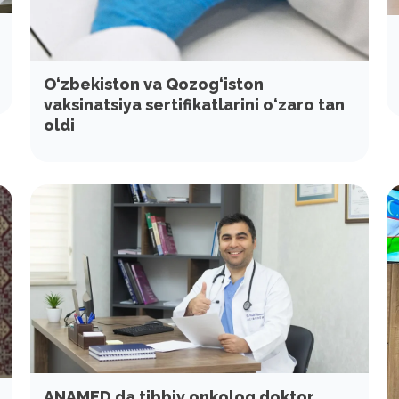
O‘zbekiston va Qozog‘iston
vaksinatsiya sertifikatlarini o‘zaro tan
oldi
ANAMED da tibbiy onkolog doktor