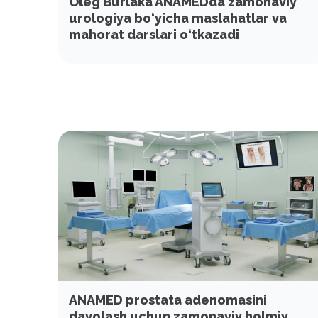
Oleg Burlaka ANAMEDda zamonaviy
urologiya bo‘yicha maslahatlar va
mahorat darslari o‘tkazadi
ANAMED prostata adenomasini
davolash uchun zamonaviy holmiy