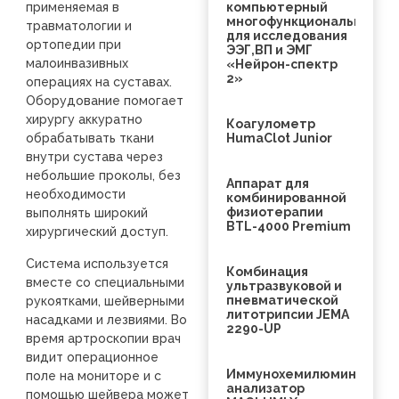
применяемая в
компьютерный
многофункциональный
травматологии и
для исследования
ортопедии при
ЭЭГ,ВП и ЭМГ
малоинвазивных
«Нейрон-спектр
2»
операциях на суставах.
Оборудование помогает
хирургу аккуратно
Коагулометр
обрабатывать ткани
HumaClot Junior
внутри сустава через
небольшие проколы, без
Аппарат для
необходимости
комбинированной
физиотерапии
выполнять широкий
BTL-4000 Premium
хирургический доступ.
Система используется
Комбинация
вместе со специальными
ультразвуковой и
пневматической
рукоятками, шейверными
литотрипсии JEMA
насадками и лезвиями. Во
2290-UP
время артроскопии врач
видит операционное
Иммунохемилюминесцен
поле на мониторе и с
анализатор
помощью шейвера может