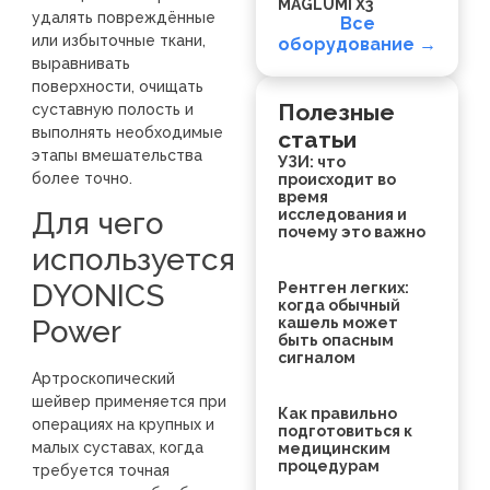
MAGLUMI X3
удалять повреждённые
Все
или избыточные ткани,
оборудование →
выравнивать
поверхности, очищать
Полезные
суставную полость и
выполнять необходимые
статьи
этапы вмешательства
УЗИ: что
более точно.
происходит во
время
Для чего
исследования и
почему это важно
используется
DYONICS
Рентген легких:
когда обычный
Power
кашель может
быть опасным
сигналом
Артроскопический
шейвер применяется при
Как правильно
операциях на крупных и
подготовиться к
малых суставах, когда
медицинским
процедурам
требуется точная