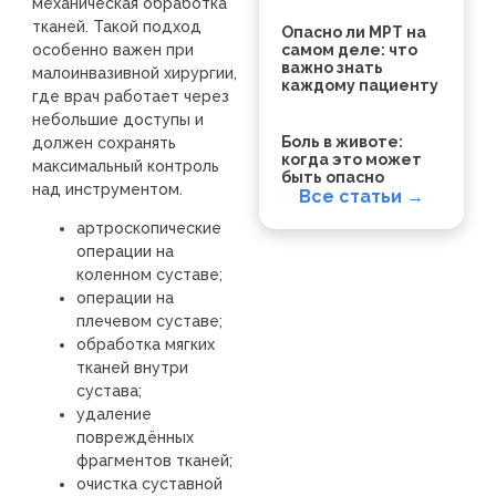
механическая обработка
тканей. Такой подход
Опасно ли МРТ на
особенно важен при
самом деле: что
важно знать
малоинвазивной хирургии,
каждому пациенту
где врач работает через
небольшие доступы и
Боль в животе:
должен сохранять
когда это может
максимальный контроль
быть опасно
над инструментом.
Все статьи →
артроскопические
операции на
коленном суставе;
операции на
плечевом суставе;
обработка мягких
тканей внутри
сустава;
удаление
повреждённых
фрагментов тканей;
очистка суставной