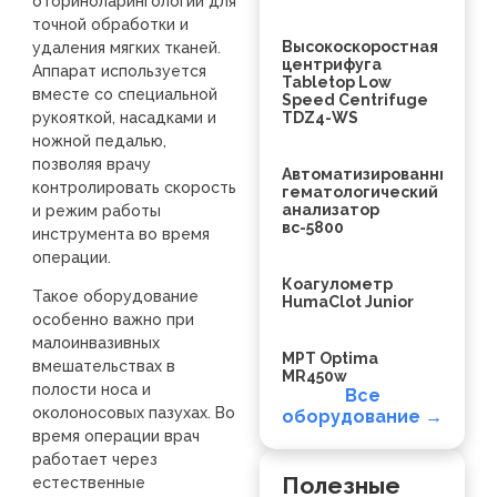
оториноларингологии для
точной обработки и
Высокоскоростная
удаления мягких тканей.
центрифуга
Аппарат используется
Tabletop Low
вместе со специальной
Speed Centrifuge
рукояткой, насадками и
TDZ4-WS
ножной педалью,
позволяя врачу
Автоматизированный
контролировать скорость
гематологический
анализатор
и режим работы
вс-5800
инструмента во время
операции.
Коагулометр
Такое оборудование
HumaClot Junior
особенно важно при
малоинвазивных
МРТ Optima
вмешательствах в
MR450w
полости носа и
Все
околоносовых пазухах. Во
оборудование →
время операции врач
работает через
Полезные
естественные