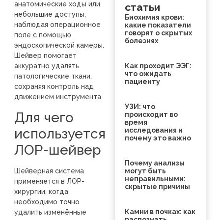
анатомические ходы или
статьи
небольшие доступы,
Биохимия крови:
наблюдая операционное
какие показатели
говорят о скрытых
поле с помощью
болезнях
эндоскопической камеры.
Шейвер помогает
Как проходит ЭЭГ:
аккуратно удалять
что ожидать
патологические ткани,
пациенту
сохраняя контроль над
движением инструмента.
УЗИ: что
Для чего
происходит во
время
используется
исследования и
почему это важно
ЛОР-шейвер
Почему анализы
Шейверная система
могут быть
неправильными:
применяется в ЛОР-
скрытые причины
хирургии, когда
необходимо точно
Камни в почках: как
удалить изменённые
распознать