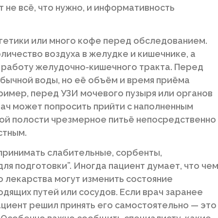
ит не всё, что нужно, и информативность
ргетики или много кофе перед обследованием.
личество воздуха в желудке и кишечнике, а
и работу желудочно-кишечного тракта. Перед
бычной воды, но её объём и время приёма
пример, перед УЗИ мочевого пузыря или органов
рач может попросить прийти с наполненным
ой полости чрезмерное питьё непосредственно
стным.
принимать слабительные, сорбенты,
ля подготовки”. Иногда пациент думает, что че
о лекарства могут изменить состояние
одящих путей или сосудов. Если врач заранее
ациент решил принять его самостоятельно — это