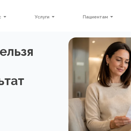
с
Услуги
Пациентам
нельзя
ьтат