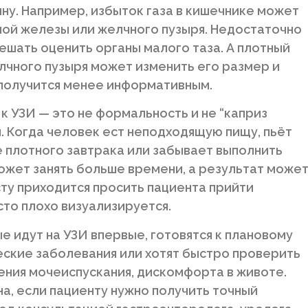
ну. Например, избыток газа в кишечнике может
ной железы или желчного пузыря. Недостаточно
шать оценить органы малого таза. А плотный
чного пузыря может изменить его размер и
 получится менее информативным.
к УЗИ — это не формальность и не “каприз
и. Когда человек ест неподходящую пищу, пьёт
е плотного завтрака или забывает выполнить
ожет занять больше времени, а результат може
ту приходится просить пациента прийти
сто плохо визуализируется.
е идут на УЗИ впервые, готовятся к плановому
ские заболевания или хотят быстро проверить
шения мочеиспускания, дискомфорта в животе.
а, если пациенту нужно получить точный