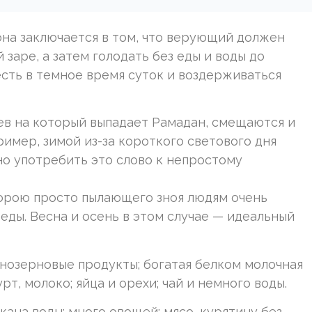
она заключается в том, что верующий должен
заре, а затем голодать без еды и воды до
сть в темное время суток и воздерживаться
ев на который выпадает Рамадан, смещаются и
пример, зимой из-за короткого светового дня
о употребить это слово к непростому
порою просто пылающего зноя людям очень
 еды. Весна и осень в этом случае — идеальный
нозерновые продукты; богатая белком молочная
рт, молоко; яйца и орехи; чай и немного воды.
кана воды; много овощей; мясо, курятину без