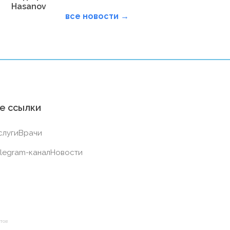
Hasanov
все новости →
е ссылки
слуги
Врачи
legram-канал
Новости
тов