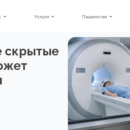
с
Услуги
Пациентам
е скрытые
ожет
я