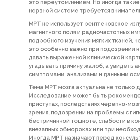
это переутомлением. Но иногда такие
нервной системе требуется вниматель
МРТ не использует рентгеновское из
магнитного поля и радиочастотных им
подробного изучения мягких тканей, н
это особенно важно при подозрении н
давать выраженной клинической карти
угадывать причину жалоб, а увидеть а
симптомами, анализами и данными ос
Тема МРТ мозга актуальна не только д
Исследование может быть рекомендо
приступах, последствиях черепно-моз
зрения, подозрении на проблемы с гип
беспричинной тошноте, слабости в ко
внезапных обмороках или при необход
Иногда МРТ назначают перед консульт