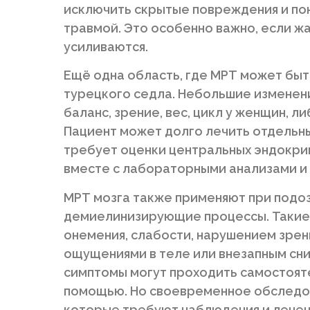
исключить скрытые повреждения и пон
травмой. Это особенно важно, если ж
усиливаются.
Ещё одна область, где МРТ может быт
турецкого седла. Небольшие изменени
баланс, зрение, вес, цикл у женщин, 
Пациент может долго лечить отдельны
требует оценки центральных эндокрин
вместе с лабораторными анализами и
МРТ мозга также применяют при подо
демиелинизирующие процессы. Такие 
онемения, слабости, нарушением зрен
ощущениями в теле или внезапным сн
симптомы могут проходить самостояте
помощью. Но своевременное обследов
которые требуют наблюдения и лечен