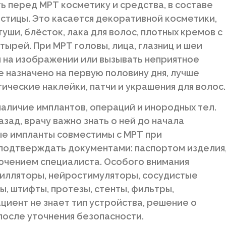
ь перед МРТ косметику и средства, в составе
стицы. Это касается декоративной косметики,
уши, блёсток, лака для волос, плотных кремов с
ырей. При МРТ головы, лица, глазниц и шеи
 на изображении или вызывать неприятное
 назначено на первую половину дня, лучше
тические наклейки, патчи и украшения для волос.
наличие имплантов, операций и инородных тел.
зад, врачу важно знать о ней до начала
е импланты совместимы с МРТ при
 подтверждать документами: паспортом изделия
ючением специалиста. Особого внимания
илляторы, нейростимуляторы, сосудистые
ы, штифты, протезы, стенты, фильтры,
циент не знает тип устройства, решение о
после уточнения безопасности.