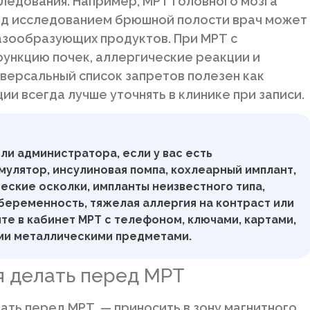
следования. Например, МРТ головного мозга
ред исследованием брюшной полости врач может
азообразующих продуктов. При МРТ с
ункцию почек, аллергические реакции и
версальный список запретов полезен как
и всегда лучше уточнять в клинике при записи.
ли администратора, если у вас есть
улятор, инсулиновая помпа, кохлеарный имплант,
еские осколки, импланты неизвестного типа,
еременность, тяжелая аллергия на контраст или
те в кабинет МРТ с телефоном, ключами, картами,
ми металлическими предметами.
я делать перед МРТ
ать перед МРТ, — приносить в зону магнитного