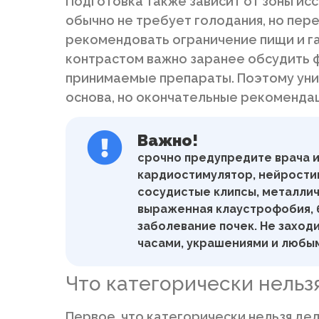
Подготовка также зависит от зоны ис
обычно не требует голодания, но пе
рекомендовать ограничение пищи и г
контрастом важно заранее обсудить ф
принимаемые препараты. Поэтому уни
основа, но окончательные рекомендаци
Важно!
срочно предупредите врача и
кардиостимулятор, нейростим
сосудистые клипсы, металлич
выраженная клаустрофобия, б
заболевание почек. Не заходи
часами, украшениями и любы
Что категорически нельз
Первое, что категорически нельзя дел