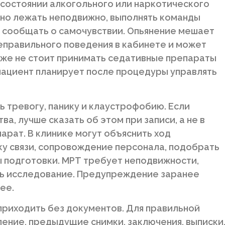
 состоянии алкогольного или наркотического
жно лежать неподвижно, выполнять команды
и сообщать о самочувствии. Опьянение мешает
еправильного поведения в кабинете и может
кже не стоит принимать седативные препараты
 пациент планирует после процедуры управлять
ь тревогу, панику и клаустрофобию. Если
а, лучше сказать об этом при записи, а не в
парат. В клинике могут объяснить ход
у связи, сопровождение персонала, подобрать
 подготовки. МРТ требует неподвижности,
ть исследование. Предупреждение заранее
ее.
 приходить без документов. Для правильной
ение, предыдущие снимки, заключения, выписки