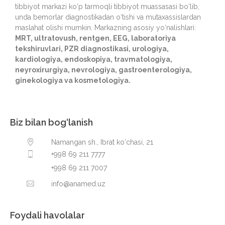
tibbiyot markazi ko‘p tarmoqli tibbiyot muassasasi bo‘lib,
unda bemorlar diagnostikadan o‘tishi va mutaxassislardan
maslahat olishi mumkin. Markazning asosiy yo‘nalishlari:
MRT, ultratovush, rentgen, EEG, laboratoriya
tekshiruvlari, PZR diagnostikasi, urologiya,
kardiologiya, endoskopiya, travmatologiya,
neyroxirurgiya, nevrologiya, gastroenterologiya,
ginekologiya va kosmetologiya.
Biz bilan bog‘lanish
Namangan sh., Ibrat ko‘chasi, 21
+998 69 211 7777
+998 69 211 7007
info@anamed.uz
Foydali havolalar