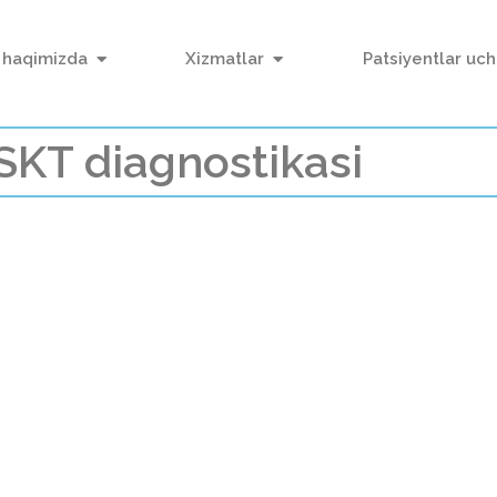
 haqimizda
Xizmatlar
Patsiyentlar uc
KT diagnostikasi