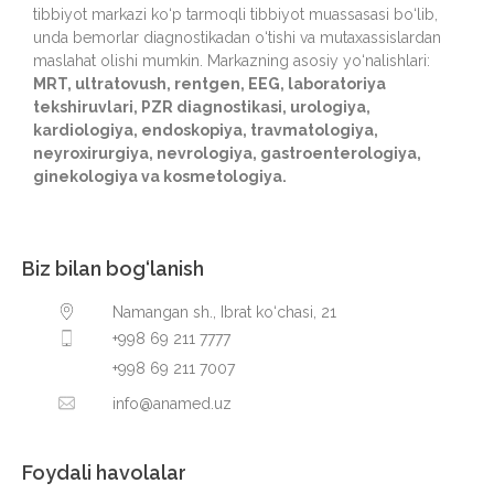
tibbiyot markazi ko‘p tarmoqli tibbiyot muassasasi bo‘lib,
unda bemorlar diagnostikadan o‘tishi va mutaxassislardan
maslahat olishi mumkin. Markazning asosiy yo‘nalishlari:
MRT, ultratovush, rentgen, EEG, laboratoriya
tekshiruvlari, PZR diagnostikasi, urologiya,
kardiologiya, endoskopiya, travmatologiya,
neyroxirurgiya, nevrologiya, gastroenterologiya,
ginekologiya va kosmetologiya.
Biz bilan bog‘lanish
Namangan sh., Ibrat ko‘chasi, 21
+998 69 211 7777
+998 69 211 7007
info@anamed.uz
Foydali havolalar