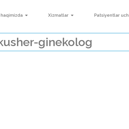
 haqimizda
Xizmatlar
Patsiyentlar uc
kusher-ginekolog