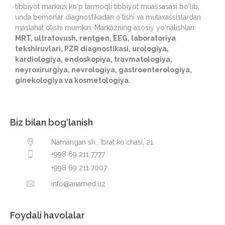
tibbiyot markazi ko‘p tarmoqli tibbiyot muassasasi bo‘lib,
unda bemorlar diagnostikadan o‘tishi va mutaxassislardan
maslahat olishi mumkin. Markazning asosiy yo‘nalishlari:
MRT, ultratovush, rentgen, EEG, laboratoriya
tekshiruvlari, PZR diagnostikasi, urologiya,
kardiologiya, endoskopiya, travmatologiya,
neyroxirurgiya, nevrologiya, gastroenterologiya,
ginekologiya va kosmetologiya.
Biz bilan bog‘lanish
Namangan sh., Ibrat ko‘chasi, 21
+998 69 211 7777
+998 69 211 7007
info@anamed.uz
Foydali havolalar