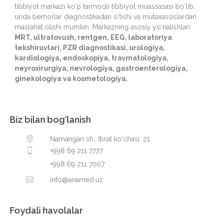
tibbiyot markazi ko‘p tarmoqli tibbiyot muassasasi bo‘lib,
unda bemorlar diagnostikadan o‘tishi va mutaxassislardan
maslahat olishi mumkin. Markazning asosiy yo‘nalishlari:
MRT, ultratovush, rentgen, EEG, laboratoriya
tekshiruvlari, PZR diagnostikasi, urologiya,
kardiologiya, endoskopiya, travmatologiya,
neyroxirurgiya, nevrologiya, gastroenterologiya,
ginekologiya va kosmetologiya.
Biz bilan bog‘lanish
Namangan sh., Ibrat ko‘chasi, 21
+998 69 211 7777
+998 69 211 7007
info@anamed.uz
Foydali havolalar