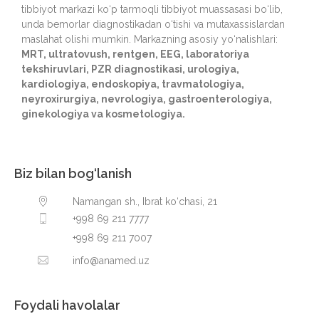
tibbiyot markazi ko‘p tarmoqli tibbiyot muassasasi bo‘lib,
unda bemorlar diagnostikadan o‘tishi va mutaxassislardan
maslahat olishi mumkin. Markazning asosiy yo‘nalishlari:
MRT, ultratovush, rentgen, EEG, laboratoriya
tekshiruvlari, PZR diagnostikasi, urologiya,
kardiologiya, endoskopiya, travmatologiya,
neyroxirurgiya, nevrologiya, gastroenterologiya,
ginekologiya va kosmetologiya.
Biz bilan bog‘lanish
Namangan sh., Ibrat ko‘chasi, 21
+998 69 211 7777
+998 69 211 7007
info@anamed.uz
Foydali havolalar