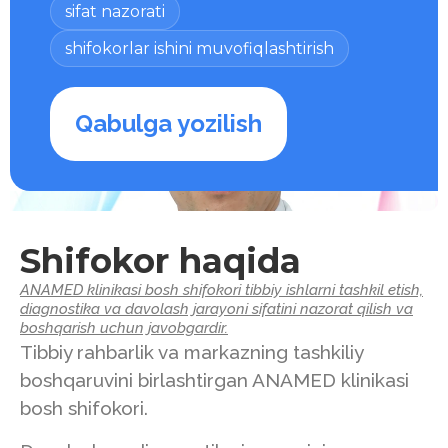
sifat nazorati
shifokorlar ishini muvofiqlashtirish
Qabulga yozilish
Shifokor haqida
ANAMED klinikasi bosh shifokori tibbiy ishlarni tashkil etish,
diagnostika va davolash jarayoni sifatini nazorat qilish va
boshqarish uchun javobgardir.
Tibbiy rahbarlik va markazning tashkiliy
boshqaruvini birlashtirgan ANAMED klinikasi
bosh shifokori.