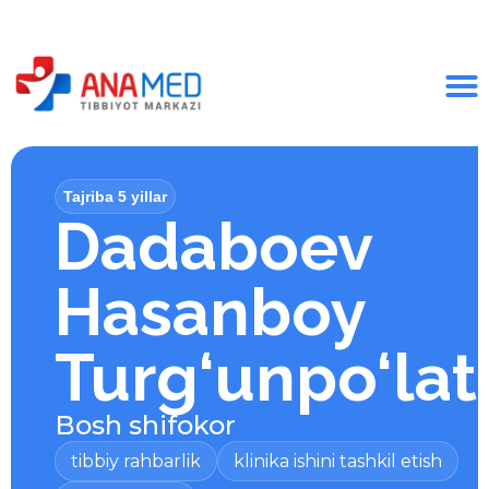
Tajriba 5 yillar
Dadaboev
Hasanboy
Turg‘unpo‘lat
Bosh shifokor
tibbiy rahbarlik
klinika ishini tashkil etish