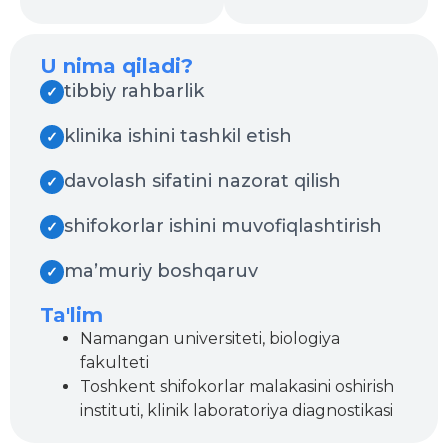
U nima qiladi?
tibbiy rahbarlik
✓
klinika ishini tashkil etish
✓
davolash sifatini nazorat qilish
✓
shifokorlar ishini muvofiqlashtirish
✓
ma’muriy boshqaruv
✓
Ta'lim
Namangan universiteti, biologiya
fakulteti
Toshkent shifokorlar malakasini oshirish
instituti, klinik laboratoriya diagnostikasi