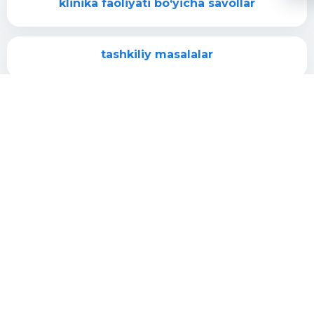
klinika faoliyati bo‘yicha savollar
tashkiliy masalalar
tibbiy yordam sifati bo‘yicha savollar
davolashni muvofiqlashtirish
markaz faoliyati bo‘yicha takliflar
Qabulga yozilish