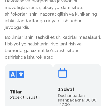
Davolash va diagnostika jarayonini
muvofiqlashtirish, tibbiy yordam sifati,
shifokorlar ishini nazorat qilish va klinikaning
ichki standartlariga rioya qilish uchun
javobgardir.
Bo‘limlar ishini tashkil etish, kadrlar masalalari,
tibbiyot yo‘nalishlarini rivojlantirish va
bemorlarga xizmat ko‘rsatish sifatini
oshirishda ishtirok etadi.
Jadval
Tillar
Dushanbadan
o‘zbek tili, rus tili
shanbagacha: 08:00
- 17:00