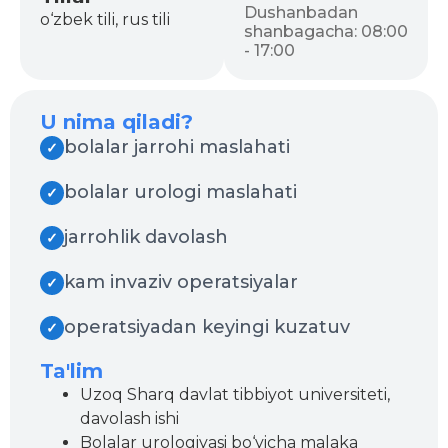
Dushanbadan
o‘zbek tili, rus tili
shanbagacha: 08:00
- 17:00
U nima qiladi?
bolalar jarrohi maslahati
✓
bolalar urologi maslahati
✓
jarrohlik davolash
✓
kam invaziv operatsiyalar
✓
operatsiyadan keyingi kuzatuv
✓
Ta'lim
Uzoq Sharq davlat tibbiyot universiteti,
davolash ishi
Bolalar urologiyasi bo‘yicha malaka