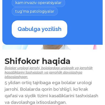
kam invaziv operatsiyalar
tug‘ma patologiyalar
Qabulga yozilish
Shifokor haqida
Bolalar urologi jarrohi, bolalardagi urologik va jarrohlik
kasalliklarini tashxislash va jarrohlik davolashga
ixtisoslashgan.
5 yildan ortiq tajribaga ega bolalar urologi
jarrohi. Bolalarda qorin bo‘shlig‘i, ko‘krak
qafasi va siydik tizimi kasalliklarini tashxislash
va davolashga ixtisoslashgan.