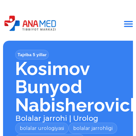
Tajriba 5 yillar
Kosimov
Bunyod
Nabisherovic
Bolalar jarrohi
|
Urolog
bolalar urologiyasi
bolalar jarrohligi