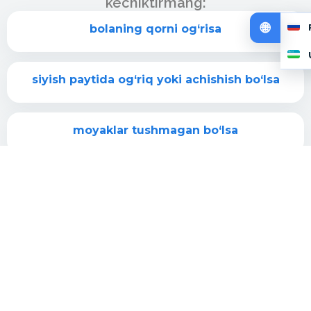
kechiktirmang:
bolaning qorni og‘risa
siyish paytida og‘riq yoki achishish bo‘lsa
moyaklar tushmagan bo‘lsa
chov yoki chov-yorg‘oq churrasi bo‘lsa
moyakda suv yig‘ilishi paydo bo‘lsa
enurez bezovta qilsa