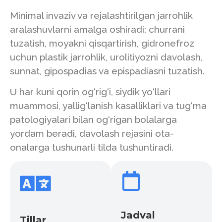
Minimal invaziv va rejalashtirilgan jarrohlik
aralashuvlarni amalga oshiradi: churrani
tuzatish, moyakni qisqartirish, gidronefroz
uchun plastik jarrohlik, urolitiyozni davolash,
sunnat, gipospadias va epispadiasni tuzatish.
U har kuni qorin og‘rig‘i, siydik yo‘llari
muammosi, yallig‘lanish kasalliklari va tug‘ma
patologiyalari bilan og‘rigan bolalarga
yordam beradi, davolash rejasini ota-
onalarga tushunarli tilda tushuntiradi.
Jadval
Tillar