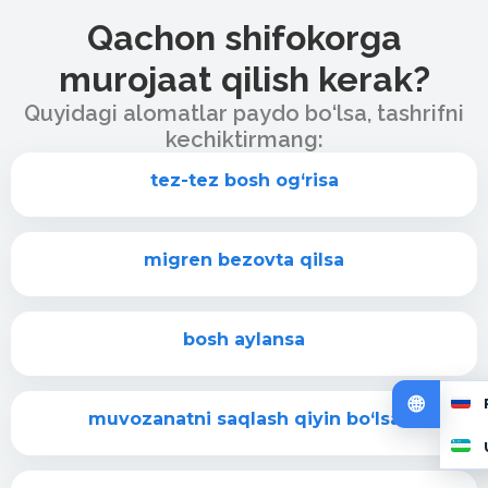
Qachon shifokorga
murojaat qilish kerak?
Quyidagi alomatlar paydo bo‘lsa, tashrifni
kechiktirmang:
tez-tez bosh og‘risa
migren bezovta qilsa
bosh aylansa
muvozanatni saqlash qiyin bo‘lsa