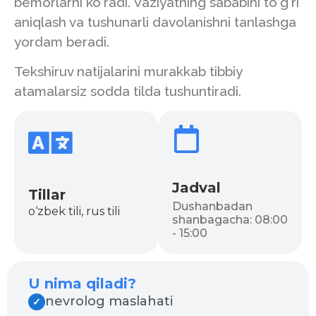
bemorlarni ko‘radi. Vaziyatning sababini to‘g‘ri
aniqlash va tushunarli davolanishni tanlashga
yordam beradi.
Tekshiruv natijalarini murakkab tibbiy
atamalarsiz sodda tilda tushuntiradi.
Jadval
Tillar
Dushanbadan
o‘zbek tili, rus tili
shanbagacha: 08:00
- 15:00
U nima qiladi?
nevrolog maslahati
✓