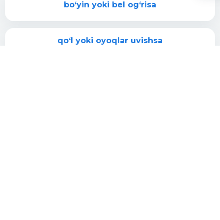
bo‘yin yoki bel og‘risa
qo‘l yoki oyoqlar uvishsa
qo‘l yoki oyoqlarda holsizlik sezilsa
bosh yoki bel jarohatidan keyin noxush
belgilar bo‘lsa
MRT natijasini tushunish kerak bo‘lsa
belgilar o‘tmasa yoki kuchaysa