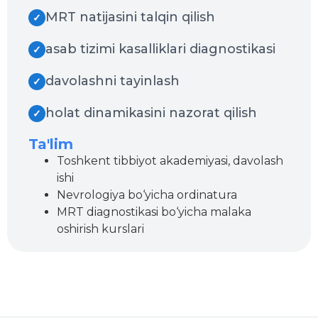
MRT natijasini talqin qilish
✓
asab tizimi kasalliklari diagnostikasi
✓
davolashni tayinlash
✓
holat dinamikasini nazorat qilish
✓
Ta'lim
Toshkent tibbiyot akademiyasi, davolash
ishi
Nevrologiya bo‘yicha ordinatura
MRT diagnostikasi bo‘yicha malaka
oshirish kurslari