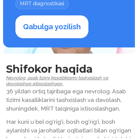
MRT diagnostikasi
Qabulga yozilish
Shifokor haqida
Nevrolog, asab tizimi kasalliklarini tashxislash va
davolashga ixtisoslashgan.
36 yildan ortiq tajribaga ega nevrolog. Asab
tizimi kasalliklarini tashxislash va davolash,
shuningdek, MRT talqiniga ixtisoslashgan.
Har kuni u bel og‘rig‘i, bosh og‘rig‘i, bosh
aylanishi va jarohatlar oqibatlari bilan og‘rigan