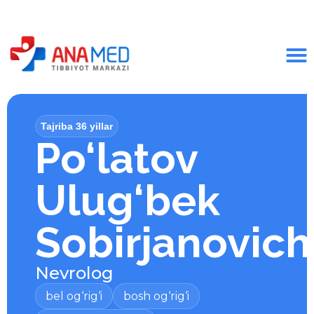
Tajriba 36 yillar
Po‘latov
Ulug‘bek
Sobirjanovich
Nevrolog
bel og‘rig‘i
bosh og‘rig‘i