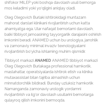
shifokor MiLEP yoki boshqa davolash usuli bemorga
mos keladimi yoki yo‘qligini aniqlay oladi.
Oleg Olegovich Burlaki ishtirokidagi muntazam
mahorat darslari klinikani rivojlantirish uchun katta
ahamiyatga ega. Ular nafaqat bemorlarni davolash,
balki tibbiyot jamoasining tayyorgarlik darajasini oshirish
imkonini beradi. ANAMED uchun bu urologiya, jarrohlik
va zamonaviy minimal invaziv texnologiyalarni
rivojlantirish bo‘yicha ishlarning muhim qismidir.
Tibbiyot markazi
ANAMED
ANAMED tibbiyot markazi
Oleg Olegovich Burlakaga professional hamkorlik,
maslahatlar, operatsiyalarda ishtirok etish va klinika
mutaxassislari bilan tajriba almashish uchun
minnatdorchilik bildiradi. Bunday uzluksiz hamkorlik
Namanganda zamonaviy urologik yordamni
rivojlantirish va ilg‘or davolash usullarini bemorlarga
qulayroq qilish imkonini bermoqda.