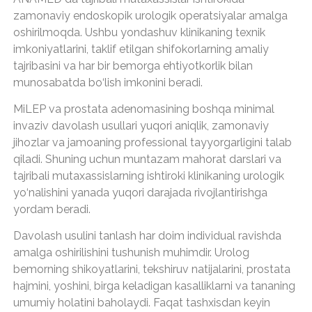
zamonaviy endoskopik urologik operatsiyalar amalga
oshirilmoqda. Ushbu yondashuv klinikaning texnik
imkoniyatlarini, taklif etilgan shifokorlarning amaliy
tajribasini va har bir bemorga ehtiyotkorlik bilan
munosabatda bo‘lish imkonini beradi.
MiLEP va prostata adenomasining boshqa minimal
invaziv davolash usullari yuqori aniqlik, zamonaviy
jihozlar va jamoaning professional tayyorgarligini talab
qiladi. Shuning uchun muntazam mahorat darslari va
tajribali mutaxassislarning ishtiroki klinikaning urologik
yo‘nalishini yanada yuqori darajada rivojlantirishga
yordam beradi.
Davolash usulini tanlash har doim individual ravishda
amalga oshirilishini tushunish muhimdir. Urolog
bemorning shikoyatlarini, tekshiruv natijalarini, prostata
hajmini, yoshini, birga keladigan kasalliklarni va tananing
umumiy holatini baholaydi. Faqat tashxisdan keyin