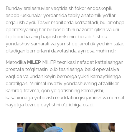
Bunday aralashuvlar vaqtida shifokor endoskopik
asbob-uskunalar yordamida tabiiy anatomik yo‘llar
orqali ishlaydi. Tasvir monitorda ko‘rsatiladi, bu jarrohga
operatsiyaning har bir bosqichini nazorat qilish va uni
iloji boricha aniq bajarish imkonini beradi. Ushbu
yondashuv samarali va yumshoq jarrohlik yechim talab
qiladigan bemorlarni davolashda ayniqsa muhimdir.
Metodika
MiLEP
MiLEP texnikasi nafaqat kattalashgan
prostata to‘qimasini olib tashlashga, balki operatsiya
vaqtida va undan keyin bemorga yukni kamaytirishga
qaratilgan. Minimal invaziv yondashuvning afzalliklari
kamroq travma, qon yo‘qotishning kamayishi,
kasalxonaga yotqizish muddatini qisqartirish va normal
hayotga tezroq qaytishni o‘z ichiga oladi.