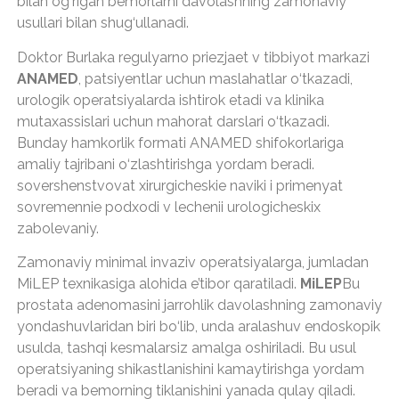
bilan og‘rigan bemorlarni davolashning zamonaviy
usullari bilan shug‘ullanadi.
Doktor Burlaka regulyarno priezjaet v tibbiyot markazi
ANAMED
, patsiyentlar uchun maslahatlar o‘tkazadi,
urologik operatsiyalarda ishtirok etadi va klinika
mutaxassislari uchun mahorat darslari o‘tkazadi.
Bunday hamkorlik formati ANAMED shifokorlariga
amaliy tajribani o‘zlashtirishga yordam beradi.
sovershenstvovat xirurgicheskie naviki i primenyat
sovremennie podxodi v lechenii urologicheskix
zabolevaniy.
Zamonaviy minimal invaziv operatsiyalarga, jumladan
MiLEP texnikasiga alohida e’tibor qaratiladi.
MiLEP
Bu
prostata adenomasini jarrohlik davolashning zamonaviy
yondashuvlaridan biri bo‘lib, unda aralashuv endoskopik
usulda, tashqi kesmalarsiz amalga oshiriladi. Bu usul
operatsiyaning shikastlanishini kamaytirishga yordam
beradi va bemorning tiklanishini yanada qulay qiladi.