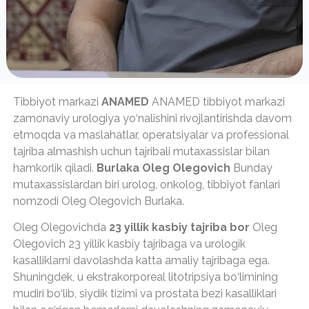
Tibbiyot markazi
ANAMED
ANAMED tibbiyot markazi
zamonaviy urologiya yo‘nalishini rivojlantirishda davom
etmoqda va maslahatlar, operatsiyalar va professional
tajriba almashish uchun tajribali mutaxassislar bilan
hamkorlik qiladi.
Burlaka Oleg Olegovich
Bunday
mutaxassislardan biri urolog, onkolog, tibbiyot fanlari
nomzodi Oleg Olegovich Burlaka.
Oleg Olegovichda
23 yillik kasbiy tajriba bor
Oleg
Olegovich 23 yillik kasbiy tajribaga va urologik
kasalliklarni davolashda katta amaliy tajribaga ega.
Shuningdek, u ekstrakorporeal litotripsiya bo‘limining
mudiri bo‘lib, siydik tizimi va prostata bezi kasalliklari