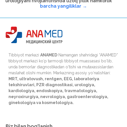
urologiyani rivojlantirishda uzoq yillik hamkorlik
barcha yangiliklar →
Tibbiyot markazi
ANAMED
Namangan shahridagi “ANAMED”
tibbiyot markazi ko‘p tarmoqli tibbiyot muassasasi bo‘lib,
unda bemorlar diagnostikadan o‘tishi va mutaxassislardan
maslahat olishi mumkin. Markazning asosiy yo‘nalishlari:
MRT, ultratovush, rentgen, EEG, laboratoriya
tekshiruvlari, PZR diagnostikasi, urologiya,
kardiologiya, endoskopiya, travmatologiya,
neyroxirurgiya, nevrologiya, gastroenterologiya,
ginekologiya va kosmetologiya.
Biz bilan bog‘lanish