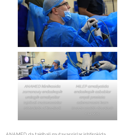
ANAMED klinikasida
MiLEP amaliyotida
zamonaviy endoskopik
endoskopik asboblar
urologik amaliyotlar
orqali prostata
tajribali mutaxassislar
adenomasini kam
ishtirokida o‘tkaziladi.
invaziv usulda davolash
mumkin.
ANAMED da tajribali mutaxassislar ishtirokida