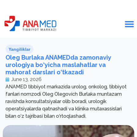
Yangiliklar
Oleg Burlaka ANAMEDda zamonaviy
urologiya bo‘yicha maslahatlar va
mahorat darslari o‘tkazadi
June 13, 2026
ANAMED tibbiyot markazida urolog, onkolog, tibbiyot
fanlari nomzodi Oleg Olegovich Burlaka muntazam
ravishda konsultatsiyalar olib boradi, urologik
operatsiyalarda qatnashadi va klinika mutaxassislari
bilan o‘z tajribasi bilan o‘rtoqlashadi.