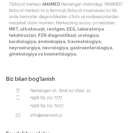
Tibbiyot markazi
ANAMED
Namangan shahridagi “ANAMED”
tibbiyot markazi ko‘p tarmoqli tibbiyot muassasasi bo‘lib,
unda bemorlar diagnostikadan o‘tishi va mutaxassislardan
maslahat olishi mumkin. Markazning asosiy yo‘nalishlari:
MRT, ultratovush, rentgen, EEG, laboratoriya
tekshiruvlari, PZR diagnostikasi, urologiya,
kardiologiya, endoskopiya, travmatologiya,
neyroxirurgiya, nevrologiya, gastroenterologiya,
ginekologiya va kosmetologiya.
Biz bilan bog‘lanish
Namangan sh., Ibrat ko‘chasi, 21
+998 69 211 7777
+998 69 211 7007
info@anamed.uz