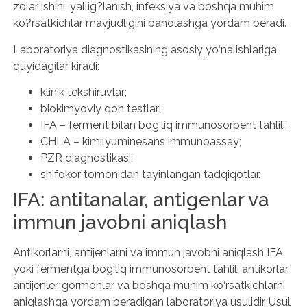
zolar ishini, yallig?lanish, infeksiya va boshqa muhim
ko?rsatkichlar mavjudligini baholashga yordam beradi.
Laboratoriya diagnostikasining asosiy yo‘nalishlariga
quyidagilar kiradi:
klinik tekshiruvlar;
biokimyoviy qon testlari;
IFA – ferment bilan bog‘liq immunosorbent tahlili;
CHLA – kimilyuminesans immunoassay;
PZR diagnostikasi;
shifokor tomonidan tayinlangan tadqiqotlar.
IFA: antitanalar, antigenlar va
immun javobni aniqlash
Antikorlarni, antijenlarni va immun javobni aniqlash IFA
yoki fermentga bog‘liq immunosorbent tahlili antikorlar,
antijenler, gormonlar va boshqa muhim ko‘rsatkichlarni
aniqlashga yordam beradigan laboratoriya usulidir. Usul