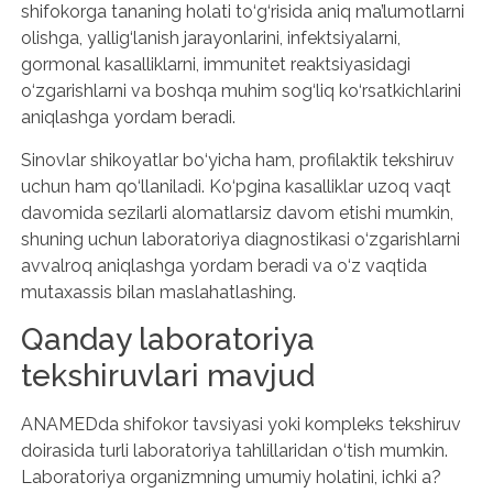
shifokorga tananing holati to‘g‘risida aniq ma’lumotlarni
olishga, yallig‘lanish jarayonlarini, infektsiyalarni,
gormonal kasalliklarni, immunitet reaktsiyasidagi
o‘zgarishlarni va boshqa muhim sog‘liq ko‘rsatkichlarini
aniqlashga yordam beradi.
Sinovlar shikoyatlar bo‘yicha ham, profilaktik tekshiruv
uchun ham qo‘llaniladi. Ko‘pgina kasalliklar uzoq vaqt
davomida sezilarli alomatlarsiz davom etishi mumkin,
shuning uchun laboratoriya diagnostikasi o‘zgarishlarni
avvalroq aniqlashga yordam beradi va o‘z vaqtida
mutaxassis bilan maslahatlashing.
Qanday laboratoriya
tekshiruvlari mavjud
ANAMEDda shifokor tavsiyasi yoki kompleks tekshiruv
doirasida turli laboratoriya tahlillaridan o‘tish mumkin.
Laboratoriya organizmning umumiy holatini, ichki a?