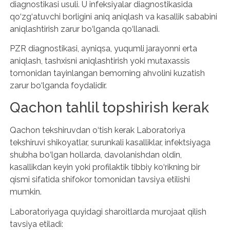
diagnostikasi usuli. U infeksiyalar diagnostikasida
qo‘zg‘atuvchi borligini aniq aniqlash va kasallik sababini
aniqlashtirish zarur bo‘lganda qo‘llanadi.
PZR diagnostikasi, ayniqsa, yuqumli jarayonni erta
aniqlash, tashxisni aniqlashtirish yoki mutaxassis
tomonidan tayinlangan bemorning ahvolini kuzatish
zarur bo‘lganda foydalidir.
Qachon tahlil topshirish kerak
Qachon tekshiruvdan o‘tish kerak Laboratoriya
tekshiruvi shikoyatlar, surunkali kasalliklar, infektsiyaga
shubha bo‘lgan hollarda, davolanishdan oldin,
kasallikdan keyin yoki profilaktik tibbiy ko‘rikning bir
qismi sifatida shifokor tomonidan tavsiya etilishi
mumkin.
Laboratoriyaga quyidagi sharoitlarda murojaat qilish
tavsiya etiladi: