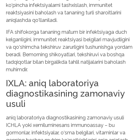
ko‘pincha infektsiyalarni tashxislash, immunitet
reaktsiyasini baholash va tananing turli sharoitlarini
aniqlashda qo‘llaniladi.
IFA shifokorga tananing ma’lum bir infektsiyaga duch
kelganligini, immunitet reaktsiyasi belgilari mavjudligini
va qo‘shimcha tekshiruv zarurligini tushunishga yordam
beradi. Bemorning shikoyatlari, tekshiruvi va boshqa
tadqiqotlar bilan birgalikda tahlil natijalarini baholash
muhimdir.
IXLA: aniq laboratoriya
diagnostikasining zamonaviy
usuli
aniq laboratoriya diagnostikasining zamonaviy usuli
ICHLA yoki xemiluminesans immunoassay – bu
gormonlar, infektsiyalar, o‘sma belgilari, vitaminlar va