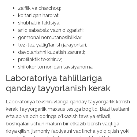
zaiflik va charchoq;
ko‘tarilgan harorat;
shubhali infektsiya;
aniq sababsiz vazn o‘zgarishi;
gormonal nomutanosibliklar;
tez-tez yallig‘lanish jarayonlari;
davolanishni kuzatish zarurati;
profilaktik tekshiruv;
shifokor tomonidan tavsiyanoma.
Laboratoriya tahlillariga
qanday tayyorlanish kerak
Laboratoriya tekshiruvlariga qanday tayyorgarlik ko‘rish
kerak Tayyorgarlik maxsus testga bog‘liq. Ba’zi testlarni
ertalab va och qoringa o‘tkazish tavsiya etiladi,
boshqalari uchun ma’lum bir etkazib berish vaqtiga
rioya qilish, jismoniy faoliyatni vaqtincha yo‘q qilish yoki