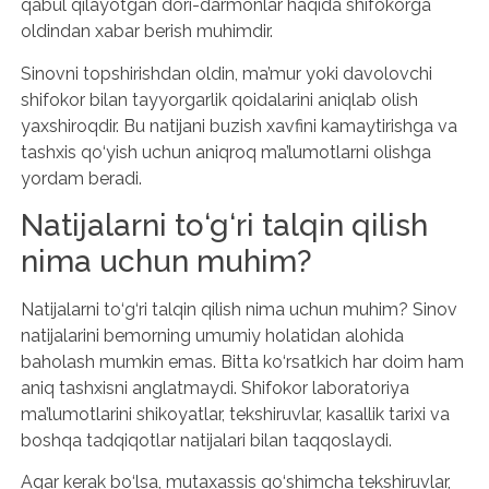
qabul qilayotgan dori-darmonlar haqida shifokorga
oldindan xabar berish muhimdir.
Sinovni topshirishdan oldin, ma’mur yoki davolovchi
shifokor bilan tayyorgarlik qoidalarini aniqlab olish
yaxshiroqdir. Bu natijani buzish xavfini kamaytirishga va
tashxis qo‘yish uchun aniqroq ma’lumotlarni olishga
yordam beradi.
Natijalarni to‘g‘ri talqin qilish
nima uchun muhim?
Natijalarni to‘g‘ri talqin qilish nima uchun muhim? Sinov
natijalarini bemorning umumiy holatidan alohida
baholash mumkin emas. Bitta ko‘rsatkich har doim ham
aniq tashxisni anglatmaydi. Shifokor laboratoriya
ma’lumotlarini shikoyatlar, tekshiruvlar, kasallik tarixi va
boshqa tadqiqotlar natijalari bilan taqqoslaydi.
Agar kerak bo‘lsa, mutaxassis qo‘shimcha tekshiruvlar,