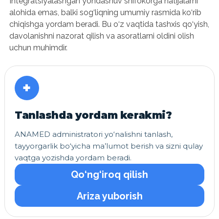
Integratsiyalashgan yondashuv shifokorga natijalarni
alohida emas, balki sog‘liqning umumiy rasmida ko‘rib
chiqishga yordam beradi. Bu o‘z vaqtida tashxis qo‘yish,
davolanishni nazorat qilish va asoratlarni oldini olish
uchun muhimdir.
+
Tanlashda yordam kerakmi?
ANAMED administratori yo‘nalishni tanlash,
tayyorgarlik bo‘yicha ma’lumot berish va sizni qulay
vaqtga yozishda yordam beradi.
Qo‘ng‘iroq qilish
Ariza yuborish