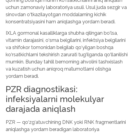
qonning boshqa muhim ko‘rsatkichlarini aniq aniqlash
uchun zamonaviy laboratoriya usuli. Usul juda sezgir va
sinovdan o‘tkazilayotgan moddalarning kichik
konsentratsiyasini ham aniqlashga yordam beradi.
IXLA gormonal kasalliklarga shubha qilingan bo‘lsa,
vitamin darajasini, o‘sma belgilarini, infektsiya belgilarini
va shifokor tomonidan belgilab qo‘yilgan boshqa
ko‘rsatkichlarni tekshirish zarurati tug‘ilganda qo‘llanilishi
mumkin. Bunday tahlil bemorning ahvolini tashxislash
va kuzatish uchun aniqroq ma’lumotlarni olishga
yordam beradi.
PZR diagnostikasi:
infeksiyalarni molekulyar
darajada aniqlash
PZR — qo‘zg‘atuvchining DNK yoki RNK fragmentlarini
aniqlashga yordam beradigan laboratoriya