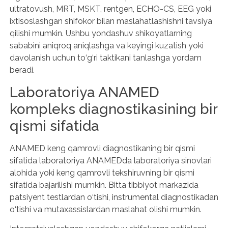
ultratovush, MRT, MSKT, rentgen, ECHO-CS, EEG yoki
ixtisoslashgan shifokor bilan maslahatlashishni tavsiya
qilishi mumkin. Ushbu yondashuv shikoyatlarning
sababini aniqroq aniqlashga va keyingi kuzatish yoki
davolanish uchun to‘g‘ri taktikani tanlashga yordam
beradi.
Laboratoriya ANAMED
kompleks diagnostikasining bir
qismi sifatida
ANAMED keng qamrovli diagnostikaning bir qismi
sifatida laboratoriya ANAMEDda laboratoriya sinovlari
alohida yoki keng qamrovli tekshiruvning bir qismi
sifatida bajarilishi mumkin. Bitta tibbiyot markazida
patsiyent testlardan o‘tishi, instrumental diagnostikadan
o‘tishi va mutaxassislardan maslahat olishi mumkin.