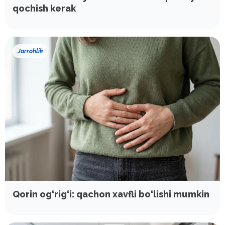
qochish kerak
Jarrohlik
Qorin og‘rig‘i: qachon xavfli bo‘lishi mumkin