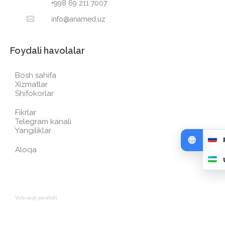
+998 69 211 7007
info@anamed.uz
Foydali havolalar
Bosh sahifa
Xizmatlar
Shifokorlar
Fikrlar
Telegram kanali
Yangiliklar
Aloqa
Veb-sayt yaratish