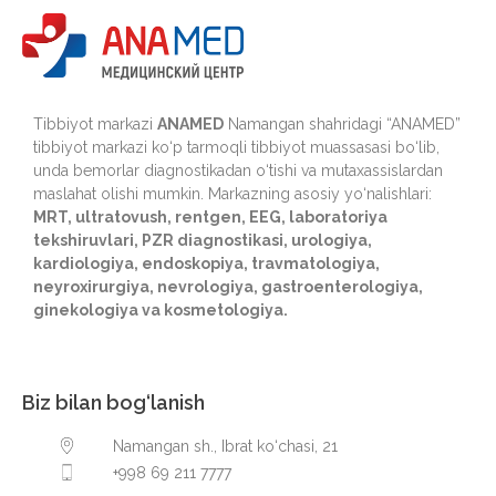
Tibbiyot markazi
ANAMED
Namangan shahridagi “ANAMED”
tibbiyot markazi ko‘p tarmoqli tibbiyot muassasasi bo‘lib,
unda bemorlar diagnostikadan o‘tishi va mutaxassislardan
maslahat olishi mumkin. Markazning asosiy yo‘nalishlari:
MRT, ultratovush, rentgen, EEG, laboratoriya
tekshiruvlari, PZR diagnostikasi, urologiya,
kardiologiya, endoskopiya, travmatologiya,
neyroxirurgiya, nevrologiya, gastroenterologiya,
ginekologiya va kosmetologiya.
Biz bilan bog‘lanish
Namangan sh., Ibrat ko‘chasi, 21
+998 69 211 7777