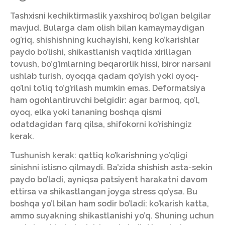
Tashxisni kechiktirmaslik yaxshiroq bo’lgan belgilar
mavjud. Bularga dam olish bilan kamaymaydigan
og’riq, shishishning kuchayishi, keng ko’karishlar
paydo bo’lishi, shikastlanish vaqtida xirillagan
tovush, bo’g’imlarning beqarorlik hissi, biror narsani
ushlab turish, oyoqqa qadam qo’yish yoki oyoq-
qo’lni to’liq to’g’rilash mumkin emas. Deformatsiya
ham ogohlantiruvchi belgidir: agar barmoq, qo’l,
oyoq, elka yoki tananing boshqa qismi
odatdagidan farq qilsa, shifokorni ko’rishingiz
kerak.
Tushunish kerak: qattiq ko’karishning yo’qligi
sinishni istisno qilmaydi. Ba’zida shishish asta-sekin
paydo bo’ladi, ayniqsa patsiyent harakatni davom
ettirsa va shikastlangan joyga stress qo’ysa. Bu
boshqa yo’l bilan ham sodir bo’ladi: ko’karish katta,
ammo suyakning shikastlanishi yo’q. Shuning uchun