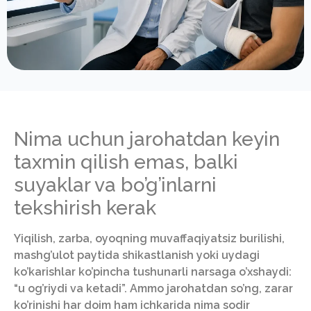
Nima uchun jarohatdan keyin
taxmin qilish emas, balki
suyaklar va bo’g’inlarni
tekshirish kerak
Yiqilish, zarba, oyoqning muvaffaqiyatsiz burilishi,
mashg’ulot paytida shikastlanish yoki uydagi
ko’karishlar ko’pincha tushunarli narsaga o’xshaydi:
“u og’riydi va ketadi”. Ammo jarohatdan so’ng, zarar
ko’rinishi har doim ham ichkarida nima sodir