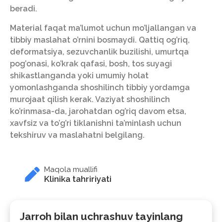
beradi.
Material faqat ma’lumot uchun mo’ljallangan va
tibbiy maslahat o’rnini bosmaydi. Qattiq og’riq,
deformatsiya, sezuvchanlik buzilishi, umurtqa
pog’onasi, ko’krak qafasi, bosh, tos suyagi
shikastlanganda yoki umumiy holat
yomonlashganda shoshilinch tibbiy yordamga
murojaat qilish kerak. Vaziyat shoshilinch
ko’rinmasa-da, jarohatdan og’riq davom etsa,
xavfsiz va to’g’ri tiklanishni ta’minlash uchun
tekshiruv va maslahatni belgilang.
Maqola muallifi
Klinika tahririyati
Jarroh bilan uchrashuv tayinlang