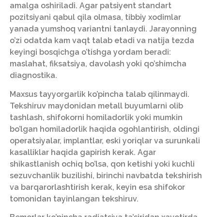
amalga oshiriladi. Agar patsiyent standart
pozitsiyani qabul qila olmasa, tibbiy xodimlar
yanada yumshoq variantni tanlaydi. Jarayonning
o’zi odatda kam vaqt talab etadi va natija tezda
keyingi bosqichga o’tishga yordam beradi:
maslahat, fiksatsiya, davolash yoki qo’shimcha
diagnostika.
Maxsus tayyorgarlik ko’pincha talab qilinmaydi.
Tekshiruv maydonidan metall buyumlarni olib
tashlash, shifokorni homiladorlik yoki mumkin
bo’lgan homiladorlik haqida ogohlantirish, oldingi
operatsiyalar, implantlar, eski yoriqlar va surunkali
kasalliklar haqida gapirish kerak. Agar
shikastlanish ochiq bo’lsa, qon ketishi yoki kuchli
sezuvchanlik buzilishi, birinchi navbatda tekshirish
va barqarorlashtirish kerak, keyin esa shifokor
tomonidan tayinlangan tekshiruv.