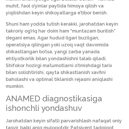
muhit, faol o’yinlar paytida himoya qilish va
yiqilishdan keyin shikoyatlarga e’tibor berish.
Shuni ham yodda tutish kerakki, jarohatdan keyin
takroriy og’riq har doim ham “muntazam burilish”
degani emas. Agar hudud ilgari buzilgan,
operatsiya qilingan yoki uzoq vaqt davomida
shikastlangan bo’lsa, yangi zarba yanada
ehtiyotkorlik bilan yondashishni talab qiladi.
Shifokor hozirgi ma’lumotlarni o’tmishdagi tarix
bilan solishtirishi, qayta shikastlanish xavfini
baholashi va optimal tiklanish rejasini aniqlashi
mumkin.
ANAMED diagnostikasiga
ishonchli yondashuv
Jarohatdan keyin sifatli parvarishlash nafaqat oniy
tasvir, balki aniq muloqotdir. Patsiyent tadqiqot