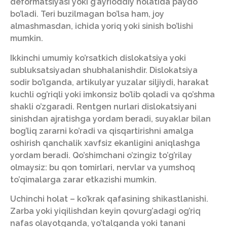
deformatsiyasi yoki g’ayrioddiy holatida paydo
bo’ladi. Teri buzilmagan bo’lsa ham, joy
almashmasdan, ichida yoriq yoki sinish bo’lishi
mumkin.
Ikkinchi umumiy ko’rsatkich dislokatsiya yoki
subluksatsiyadan shubhalanishdir. Dislokatsiya
sodir bo’lganda, artikulyar yuzalar siljiydi, harakat
kuchli og’riqli yoki imkonsiz bo’lib qoladi va qo’shma
shakli o’zgaradi. Rentgen nurlari dislokatsiyani
sinishdan ajratishga yordam beradi, suyaklar bilan
bog’liq zararni ko’radi va qisqartirishni amalga
oshirish qanchalik xavfsiz ekanligini aniqlashga
yordam beradi. Qo’shimchani o’zingiz to’g’rilay
olmaysiz: bu qon tomirlari, nervlar va yumshoq
to’qimalarga zarar etkazishi mumkin.
Uchinchi holat – ko’krak qafasining shikastlanishi.
Zarba yoki yiqilishdan keyin qovurg’adagi og’riq
nafas olayotganda, yo’talganda yoki tanani