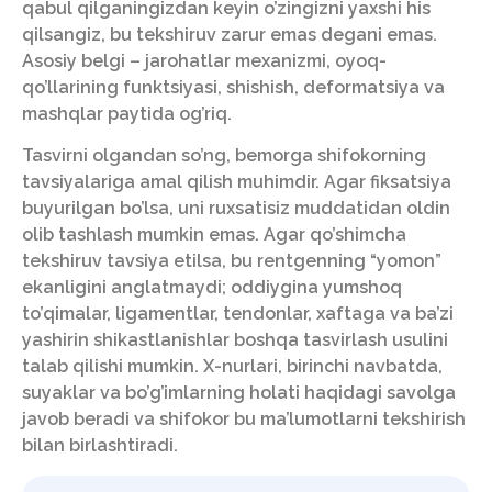
qabul qilganingizdan keyin o’zingizni yaxshi his
qilsangiz, bu tekshiruv zarur emas degani emas.
Asosiy belgi – jarohatlar mexanizmi, oyoq-
qo’llarining funktsiyasi, shishish, deformatsiya va
mashqlar paytida og’riq.
Tasvirni olgandan so’ng, bemorga shifokorning
tavsiyalariga amal qilish muhimdir. Agar fiksatsiya
buyurilgan bo’lsa, uni ruxsatisiz muddatidan oldin
olib tashlash mumkin emas. Agar qo’shimcha
tekshiruv tavsiya etilsa, bu rentgenning “yomon”
ekanligini anglatmaydi; oddiygina yumshoq
to’qimalar, ligamentlar, tendonlar, xaftaga va ba’zi
yashirin shikastlanishlar boshqa tasvirlash usulini
talab qilishi mumkin. X-nurlari, birinchi navbatda,
suyaklar va bo’g’imlarning holati haqidagi savolga
javob beradi va shifokor bu ma’lumotlarni tekshirish
bilan birlashtiradi.