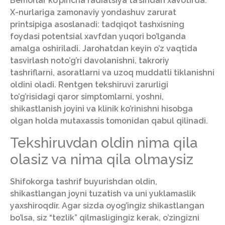
Bemorlar ko’pincha radiatsiya ta’siridan xavotirda.
X-nurlariga zamonaviy yondashuv zarurat
printsipiga asoslanadi: tadqiqot tashxisning
foydasi potentsial xavfdan yuqori bo’lganda
amalga oshiriladi. Jarohatdan keyin o’z vaqtida
tasvirlash noto’g’ri davolanishni, takroriy
tashriflarni, asoratlarni va uzoq muddatli tiklanishni
oldini oladi. Rentgen tekshiruvi zarurligi
to’g’risidagi qaror simptomlarni, yoshni,
shikastlanish joyini va klinik ko’rinishni hisobga
olgan holda mutaxassis tomonidan qabul qilinadi.
Tekshiruvdan oldin nima qila
olasiz va nima qila olmaysiz
Shifokorga tashrif buyurishdan oldin,
shikastlangan joyni tuzatish va uni yuklamaslik
yaxshiroqdir. Agar sizda oyog’ingiz shikastlangan
bo’lsa, siz “tezlik” qilmasligingiz kerak, o’zingizni