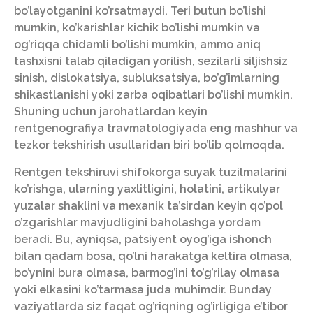
bo’layotganini ko’rsatmaydi. Teri butun bo’lishi
mumkin, ko’karishlar kichik bo’lishi mumkin va
og’riqqa chidamli bo’lishi mumkin, ammo aniq
tashxisni talab qiladigan yorilish, sezilarli siljishsiz
sinish, dislokatsiya, subluksatsiya, bo’g’imlarning
shikastlanishi yoki zarba oqibatlari bo’lishi mumkin.
Shuning uchun jarohatlardan keyin
rentgenografiya travmatologiyada eng mashhur va
tezkor tekshirish usullaridan biri bo’lib qolmoqda.
Rentgen tekshiruvi shifokorga suyak tuzilmalarini
ko’rishga, ularning yaxlitligini, holatini, artikulyar
yuzalar shaklini va mexanik ta’sirdan keyin qo’pol
o’zgarishlar mavjudligini baholashga yordam
beradi. Bu, ayniqsa, patsiyent oyog’iga ishonch
bilan qadam bosa, qo’lni harakatga keltira olmasa,
bo’ynini bura olmasa, barmog’ini to’g’rilay olmasa
yoki elkasini ko’tarmasa juda muhimdir. Bunday
vaziyatlarda siz faqat og’riqning og’irligiga e’tibor