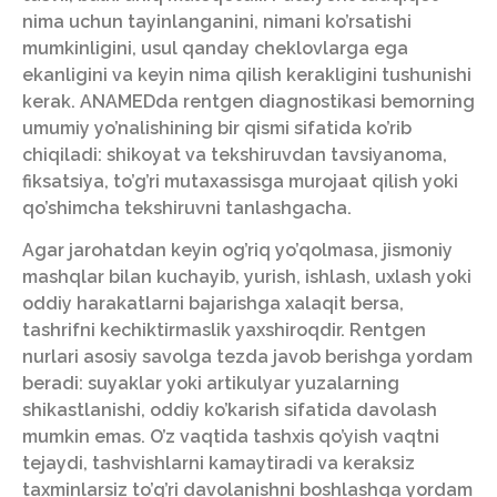
nima uchun tayinlanganini, nimani ko’rsatishi
mumkinligini, usul qanday cheklovlarga ega
ekanligini va keyin nima qilish kerakligini tushunishi
kerak. ANAMEDda rentgen diagnostikasi bemorning
umumiy yo’nalishining bir qismi sifatida ko’rib
chiqiladi: shikoyat va tekshiruvdan tavsiyanoma,
fiksatsiya, to’g’ri mutaxassisga murojaat qilish yoki
qo’shimcha tekshiruvni tanlashgacha.
Agar jarohatdan keyin og’riq yo’qolmasa, jismoniy
mashqlar bilan kuchayib, yurish, ishlash, uxlash yoki
oddiy harakatlarni bajarishga xalaqit bersa,
tashrifni kechiktirmaslik yaxshiroqdir. Rentgen
nurlari asosiy savolga tezda javob berishga yordam
beradi: suyaklar yoki artikulyar yuzalarning
shikastlanishi, oddiy ko’karish sifatida davolash
mumkin emas. O’z vaqtida tashxis qo’yish vaqtni
tejaydi, tashvishlarni kamaytiradi va keraksiz
taxminlarsiz to’g’ri davolanishni boshlashga yordam