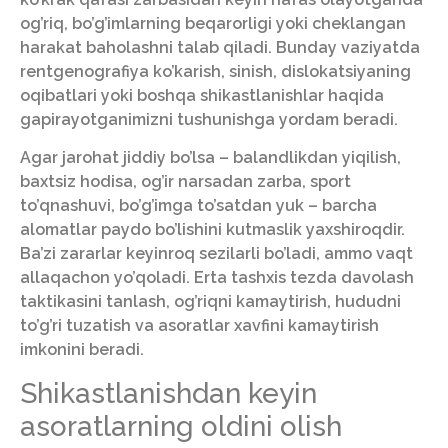
og’riq, bo’g’imlarning beqarorligi yoki cheklangan
harakat baholashni talab qiladi. Bunday vaziyatda
rentgenografiya ko’karish, sinish, dislokatsiyaning
oqibatlari yoki boshqa shikastlanishlar haqida
gapirayotganimizni tushunishga yordam beradi.
Agar jarohat jiddiy bo’lsa – balandlikdan yiqilish,
baxtsiz hodisa, og’ir narsadan zarba, sport
to’qnashuvi, bo’g’imga to’satdan yuk – barcha
alomatlar paydo bo’lishini kutmaslik yaxshiroqdir.
Ba’zi zararlar keyinroq sezilarli bo’ladi, ammo vaqt
allaqachon yo’qoladi. Erta tashxis tezda davolash
taktikasini tanlash, og’riqni kamaytirish, hududni
to’g’ri tuzatish va asoratlar xavfini kamaytirish
imkonini beradi.
Shikastlanishdan keyin
asoratlarning oldini olish