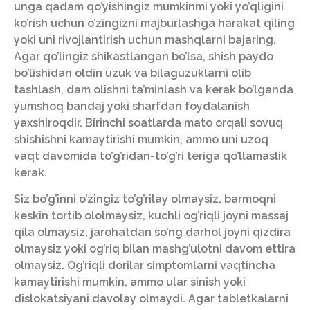
unga qadam qo’yishingiz mumkinmi yoki yo’qligini
ko’rish uchun o’zingizni majburlashga harakat qiling
yoki uni rivojlantirish uchun mashqlarni bajaring.
Agar qo’lingiz shikastlangan bo’lsa, shish paydo
bo’lishidan oldin uzuk va bilaguzuklarni olib
tashlash, dam olishni ta’minlash va kerak bo’lganda
yumshoq bandaj yoki sharfdan foydalanish
yaxshiroqdir. Birinchi soatlarda mato orqali sovuq
shishishni kamaytirishi mumkin, ammo uni uzoq
vaqt davomida to’g’ridan-to’g’ri teriga qo’llamaslik
kerak.
Siz bo’g’inni o’zingiz to’g’rilay olmaysiz, barmoqni
keskin tortib ololmaysiz, kuchli og’riqli joyni massaj
qila olmaysiz, jarohatdan so’ng darhol joyni qizdira
olmaysiz yoki og’riq bilan mashg’ulotni davom ettira
olmaysiz. Og’riqli dorilar simptomlarni vaqtincha
kamaytirishi mumkin, ammo ular sinish yoki
dislokatsiyani davolay olmaydi. Agar tabletkalarni