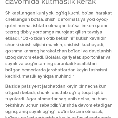
davomida kutmaslik kerak
Shikastlangan kuni yoki og’riq kuchli bo’lsa, harakat
cheklangan bo’lsa, shish, deformatsiya yoki oyoq-
qo’lni normal ishlata olmagan bo’lsa, imkon qadar
tezroq tibbiy yordamga murojaat qilish tavsiya
etiladi. “O’z-o’zidan o’tib ketishini” kutish xavflidir,
chunki sinish siljishi mumkin, shishish kuchayadi,
qo’shma kamroq harakatchan bo’ladi va davolanish
uzoq davom etadi. Bolalar, qariyalar, sportchilar va
suyak va bo’g’imlarning surunkali kasalliklari
bo’lgan bemorlarda jarohatlardan keyin tashxisni
kechiktirmaslik ayniqsa muhimdir.
Ba’zida patsiyent jarohatdan keyin bir necha kun
o’tgach keladi, chunki dastlab og’riq toqat qilib
tuyulardi. Agar alomatlar saqlanib qolsa, bu ham
tekshiruv uchun sababdir. Yurishda davom etadigan
og’riq, aniq suyak og’rig’i, qo’lni ko’tara olmaslik,
ko’krak qafasi zarbasidan keyin nafas olayotganda