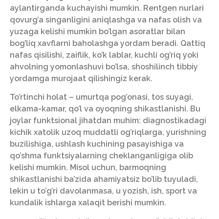
aylantirganda kuchayishi mumkin. Rentgen nurlari
qovurg’a singanligini aniqlashga va nafas olish va
yuzaga kelishi mumkin bo’lgan asoratlar bilan
bog’liq xavflarni baholashga yordam beradi. Qattiq
nafas qisilishi, zaiflik, ko’k lablar, kuchli og’riq yoki
ahvolning yomonlashuvi bo’lsa, shoshilinch tibbiy
yordamga murojaat qilishingiz kerak.
To’rtinchi holat – umurtqa pog’onasi, tos suyagi,
elkama-kamar, qo’l va oyoqning shikastlanishi. Bu
joylar funktsional jihatdan muhim: diagnostikadagi
kichik xatolik uzoq muddatli og’riqlarga, yurishning
buzilishiga, ushlash kuchining pasayishiga va
qo’shma funktsiyalarning cheklanganligiga olib
kelishi mumkin. Misol uchun, barmoqning
shikastlanishi ba’zida ahamiyatsiz bo’lib tuyuladi,
lekin u to’g’ri davolanmasa, u yozish, ish, sport va
kundalik ishlarga xalaqit berishi mumkin.