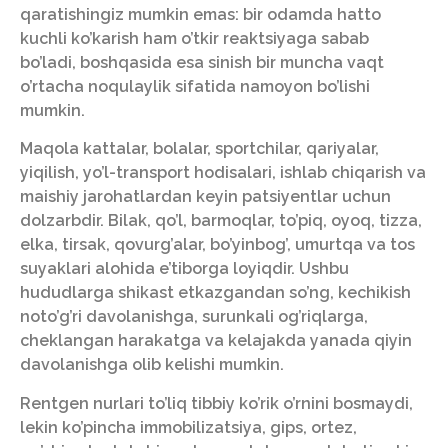
qaratishingiz mumkin emas: bir odamda hatto
kuchli ko’karish ham o’tkir reaktsiyaga sabab
bo’ladi, boshqasida esa sinish bir muncha vaqt
o’rtacha noqulaylik sifatida namoyon bo’lishi
mumkin.
Maqola kattalar, bolalar, sportchilar, qariyalar,
yiqilish, yo’l-transport hodisalari, ishlab chiqarish va
maishiy jarohatlardan keyin patsiyentlar uchun
dolzarbdir. Bilak, qo’l, barmoqlar, to’piq, oyoq, tizza,
elka, tirsak, qovurg’alar, bo’yinbog’, umurtqa va tos
suyaklari alohida e’tiborga loyiqdir. Ushbu
hududlarga shikast etkazgandan so’ng, kechikish
noto’g’ri davolanishga, surunkali og’riqlarga,
cheklangan harakatga va kelajakda yanada qiyin
davolanishga olib kelishi mumkin.
Rentgen nurlari to’liq tibbiy ko’rik o’rnini bosmaydi,
lekin ko’pincha immobilizatsiya, gips, ortez,