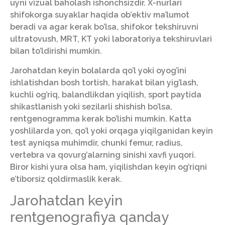
uyni vizual baholash ishonchsizdir. X-nurlari
shifokorga suyaklar haqida ob’ektiv ma’lumot
beradi va agar kerak bo’lsa, shifokor tekshiruvni
ultratovush, MRT, KT yoki laboratoriya tekshiruvlari
bilan to’ldirishi mumkin.
Jarohatdan keyin bolalarda qo’l yoki oyog’ini
ishlatishdan bosh tortish, harakat bilan yig’lash,
kuchli og’riq, balandlikdan yiqilish, sport paytida
shikastlanish yoki sezilarli shishish bo’lsa,
rentgenogramma kerak bo’lishi mumkin. Katta
yoshlilarda yon, qo’l yoki orqaga yiqilganidan keyin
test ayniqsa muhimdir, chunki femur, radius,
vertebra va qovurg’alarning sinishi xavfi yuqori.
Biror kishi yura olsa ham, yiqilishdan keyin og’riqni
e’tiborsiz qoldirmaslik kerak.
Jarohatdan keyin
rentgenografiya qanday