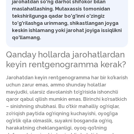
jarohatdan so'ng darhol shifokor bilan
maslahatlashing. Mutaxassis tomonidan
tekshirilgunga qadar bo'g'inni o'zingiz
to'g'rilashga urinmang, shikastlangan joyga
keskin ishlamang yoki jarohat joyiga issiqlikni
qo'llamang.
Qanday hollarda jarohatlardan
keyin rentgenogramma kerak?
Jarohatdan keyin rentgenogramma har bir ko’karish
uchun zarur emas, ammo shunday holatlar
mavjudki, ularsiz davolanish to’g’risida ishonchli
qaror qabul qilish mumkin emas. Birinchi ko’rsatkich
– sinishning shubhasi. Bu o’tkir mahalliy og’riqlar,
zo’riqish paytida og’riqning kuchayishi, oyog’iga
og’irlik qila olmaslik, suyakni bosganda og’riq,
harakatning cheklanganligi, oyoq-qo’lning