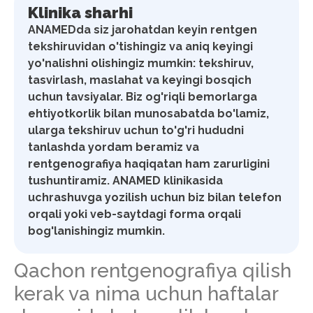
Klinika sharhi
ANAMEDda siz jarohatdan keyin rentgen
tekshiruvidan o'tishingiz va aniq keyingi
yo'nalishni olishingiz mumkin: tekshiruv,
tasvirlash, maslahat va keyingi bosqich
uchun tavsiyalar. Biz og'riqli bemorlarga
ehtiyotkorlik bilan munosabatda bo'lamiz,
ularga tekshiruv uchun to'g'ri hududni
tanlashda yordam beramiz va
rentgenografiya haqiqatan ham zarurligini
tushuntiramiz. ANAMED klinikasida
uchrashuvga yozilish uchun biz bilan telefon
orqali yoki veb-saytdagi forma orqali
bog'lanishingiz mumkin.
Qachon rentgenografiya qilish
kerak va nima uchun haftalar