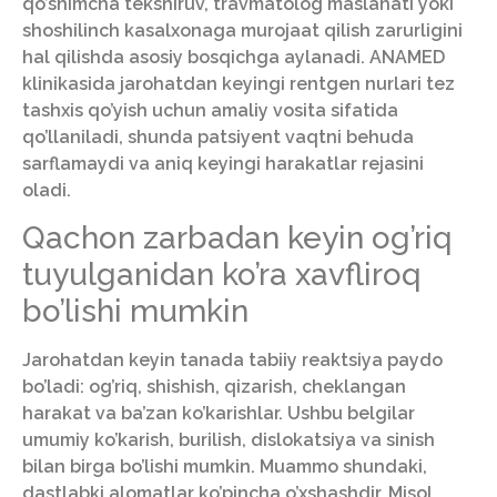
qo’shimcha tekshiruv, travmatolog maslahati yoki
shoshilinch kasalxonaga murojaat qilish zarurligini
hal qilishda asosiy bosqichga aylanadi. ANAMED
klinikasida jarohatdan keyingi rentgen nurlari tez
tashxis qo’yish uchun amaliy vosita sifatida
qo’llaniladi, shunda patsiyent vaqtni behuda
sarflamaydi va aniq keyingi harakatlar rejasini
oladi.
Qachon zarbadan keyin og’riq
tuyulganidan ko’ra xavfliroq
bo’lishi mumkin
Jarohatdan keyin tanada tabiiy reaktsiya paydo
bo’ladi: og’riq, shishish, qizarish, cheklangan
harakat va ba’zan ko’karishlar. Ushbu belgilar
umumiy ko’karish, burilish, dislokatsiya va sinish
bilan birga bo’lishi mumkin. Muammo shundaki,
dastlabki alomatlar ko’pincha o’xshashdir. Misol