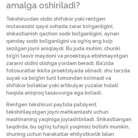
amalga oshiriladi?
Tekshiruvdan oldin shifokor yoki rentgen
mutaxassisi qaysi sohada zarar ko’rganligini,
shikastlanish qachon sodir bo’lganligini, aynan
qanday sodir bo’lganligini va og’riq eng ko’p
sezilgan joyni aniqlaydi. Bu juda muhim, chunki
to’g’ri tasvir maydoni va proektsiya etishmayotgan
zararni oldini olishga yordam beradi. Ba’zida
fotosuratlar ikkita proektsiyada olinadi: shu tarzda
suyak va bo’g’im turli tomondan ko’rinadi va
shifokor bo’laklar yoki artikulyar yuzalar holati
haqida aniqroq tasavvurga ega bo’ladi.
Rentgen tekshiruvi paytida patsiyent
tekshirilayotgan joyni mahkamlashi uchun
mashinaning yaqiniga joylashtiriladi. Shikastlangan
taqdirda, bu og’riq tufayli yoqimsiz bo’lishi mumkin,
shuning uchun harakatlar ehtiyotkorlik bilan