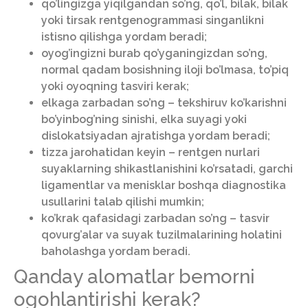
qo’lingizga yiqilgandan so’ng, qo’l, bilak, bilak
yoki tirsak rentgenogrammasi singanlikni
istisno qilishga yordam beradi;
oyog’ingizni burab qo’yganingizdan so’ng,
normal qadam bosishning iloji bo’lmasa, to’piq
yoki oyoqning tasviri kerak;
elkaga zarbadan so’ng – tekshiruv ko’karishni
bo’yinbog’ning sinishi, elka suyagi yoki
dislokatsiyadan ajratishga yordam beradi;
tizza jarohatidan keyin – rentgen nurlari
suyaklarning shikastlanishini ko’rsatadi, garchi
ligamentlar va menisklar boshqa diagnostika
usullarini talab qilishi mumkin;
ko’krak qafasidagi zarbadan so’ng – tasvir
qovurg’alar va suyak tuzilmalarining holatini
baholashga yordam beradi.
Qanday alomatlar bemorni
ogohlantirishi kerak?