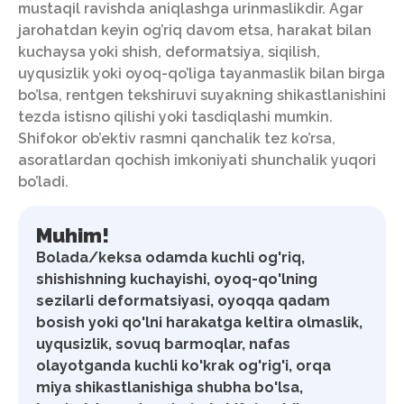
mustaqil ravishda aniqlashga urinmaslikdir. Agar
jarohatdan keyin og’riq davom etsa, harakat bilan
kuchaysa yoki shish, deformatsiya, siqilish,
uyqusizlik yoki oyoq-qo’liga tayanmaslik bilan birga
bo’lsa, rentgen tekshiruvi suyakning shikastlanishini
tezda istisno qilishi yoki tasdiqlashi mumkin.
Shifokor ob’ektiv rasmni qanchalik tez ko’rsa,
asoratlardan qochish imkoniyati shunchalik yuqori
bo’ladi.
Muhim!
Bolada/keksa odamda kuchli og'riq,
shishishning kuchayishi, oyoq-qo'lning
sezilarli deformatsiyasi, oyoqqa qadam
bosish yoki qo'lni harakatga keltira olmaslik,
uyqusizlik, sovuq barmoqlar, nafas
olayotganda kuchli ko'krak og'rig'i, orqa
miya shikastlanishiga shubha bo'lsa,