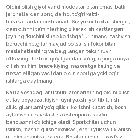
Oldini olish giyohvand moddalar bilan emas, balki
jarohatlardan so’ng darhol to’g’ri xatti-
harakatlardan boshlanadi. Siz yukni to’xtatishingiz,
dam olishni ta’minlashingiz kerak, shikastlangan
joyning “kuchini sinab ko’rishga” urinmang, tashvish
beruvchi belgilar mavjud bo’lsa, shifokor bilan
maslahatlashing va belgilangan tekshiruvni
o’tkazing. Tashxis qo’yilgandan so’ng, rejimga rioya
qilish muhim: brace kiying, nazoratga keling va
ruxsat etilgan vaqtdan oldin sportga yoki og’ir
ishlarga qaytmang.
Katta yoshdagilar uchun jarohatlarning oldini olish
qulay poyabzal kiyish, uyni yaxshi yoritib turish,
silliq gilamlarni yo’q qilish, ko’rishni kuzatish, bosh
aylanishini davolash va osteoporoz xavfini
baholashni o’z ichiga oladi. Sportchilar uchun
isinish, mashq qilish texnikasi, etarli yuk va tiklanish
muhim ahamiyatga ega. Bolalar uchun – xavfsiz