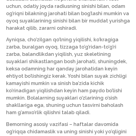
uchun, odatiy joyda radiusning sinishi bilan, odam
og’riqni bilakning jarohati bilan bog’lashi mumkin va
oyoq suyaklarining sinishi bilan bir muddat yurishga
harakat qilib, zararni oshiradi.
Ayniqsa, cho’zilgan qo’lning yiqilishi, ko’kragiga
zarba, buralgan oyoq, tizzaga to’g’ridan-to’g’ri
zarba, balandlikdan yiqilish, yuz skeletining
suyaklari shikastlangan bosh jarohati, shuningdek,
keksa odamning har qanday jarohatidan keyin
ehtiyot bo’lishingiz kerak. Yoshi bilan suyak zichligi
kamayishi mumkin va sinish ba’zida kichik
ko’rinadigan yiqilishdan keyin ham paydo bo’lishi
mumkin. Bolalarning suyaklari o’zlarining o’sish
shakllariga ega, shuning uchun tasvirni baholash
ham g’amxo’rlik qilishni talab qiladi.
Bemorning asosiy vazifasi – haftalar davomida
og’riqqa chidamaslik va uning sinishi yoki yo’qligini