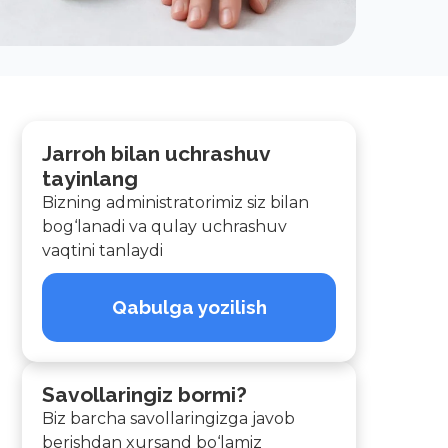
Jarroh bilan uchrashuv
tayinlang
Bizning administratorimiz siz bilan
bog‘lanadi va qulay uchrashuv
vaqtini tanlaydi
Qabulga yozilish
Savollaringiz bormi?
Biz barcha savollaringizga javob
berishdan xursand bo‘lamiz