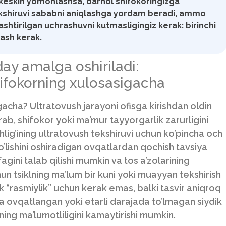
iz keskin yomonlashsa, darhol shifokoringizga
ekshiruvi sababni aniqlashga yordam beradi, ammo
alashtirilgan uchrashuvni kutmasligingiz kerak: birinchi
lash kerak.
ay amalga oshiriladi:
ifokorning xulosasigacha
acha? Ultratovush jarayoni ofisga kirishdan oldin
b, shifokor yoki ma’mur tayyorgarlik zarurligini
hlig’ining ultratovush tekshiruvi uchun ko’pincha och
bo’lishini oshiradigan ovqatlardan qochish tavsiya
ufagini talab qilishi mumkin va tos a’zolarining
hun tsiklning ma’lum bir kuni yoki muayyan tekshirish
 “rasmiylik” uchun kerak emas, balki tasvir aniqroq
da ovqatlangan yoki etarli darajada to’lmagan siydik
aning ma’lumotliligini kamaytirishi mumkin.