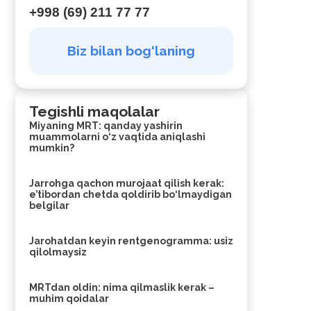
+998 (69) 211 77 77
Biz bilan bog‘laning
Tegishli maqolalar
Miyaning MRT: qanday yashirin
muammolarni o‘z vaqtida aniqlashi
mumkin?
Jarrohga qachon murojaat qilish kerak:
e’tibordan chetda qoldirib bo‘lmaydigan
belgilar
Jarohatdan keyin rentgenogramma: usiz
qilolmaysiz
MRTdan oldin: nima qilmaslik kerak –
muhim qoidalar