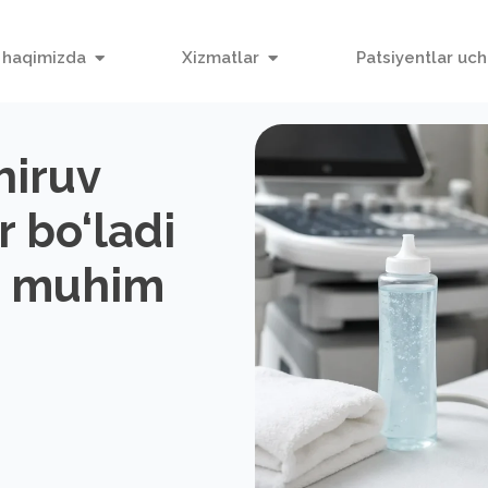
 haqimizda
Xizmatlar
Patsiyentlar uc
hiruv
r bo‘ladi
u muhim