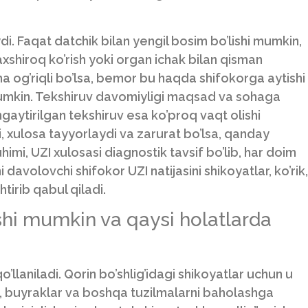
. Faqat datchik bilan yengil bosim bo’lishi mumkin,
xshiroq ko’rish yoki organ ichak bilan qisman
ha og’riqli bo’lsa, bemor bu haqda shifokorga aytishi
umkin. Tekshiruv davomiyligi maqsad va sohaga
gaytirilgan tekshiruv esa ko’proq vaqt olishi
, xulosa tayyorlaydi va zarurat bo’lsa, qanday
himi, UZI xulosasi diagnostik tavsif bo’lib, har doim
davolovchi shifokor UZI natijasini shikoyatlar, ko’rik,
htirib qabul qiladi.
shi mumkin va qaysi holatlarda
o’llaniladi. Qorin bo’shlig’idagi shikoyatlar uchun u
oq, buyraklar va boshqa tuzilmalarni baholashga