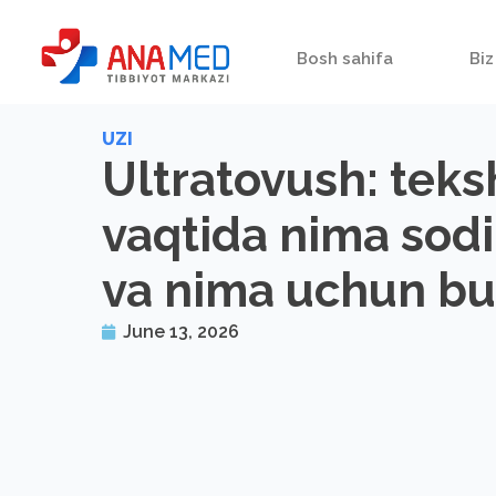
Bosh sahifa
Biz
UZI
Ultratovush: teks
vaqtida nima sodi
va nima uchun b
June 13, 2026