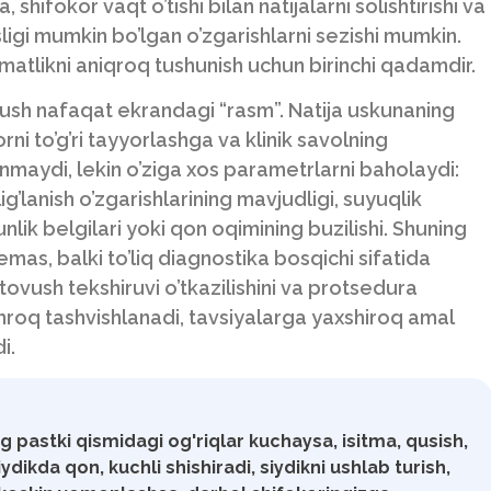
shifokor vaqt o’tishi bilan natijalarni solishtirishi va
sligi mumkin bo’lgan o’zgarishlarni sezishi mumkin.
atlikni aniqroq tushunish uchun birinchi qadamdir.
vush nafaqat ekrandagi “rasm”. Natija uskunaning
ni to’g’ri tayyorlashga va klinik savolning
rinmaydi, lekin o’ziga xos parametrlarni baholaydi:
lig’lanish o’zgarishlarining mavjudligi, suyuqlik
g’unlik belgilari yoki qon oqimining buzilishi. Shuning
emas, balki to’liq diagnostika bosqichi sifatida
ovush tekshiruvi o’tkazilishini va protsedura
amroq tashvishlanadi, tavsiyalarga yaxshiroq amal
i.
ng pastki qismidagi og'riqlar kuchaysa, isitma, qusish,
iydikda qon, kuchli shishiradi, siydikni ushlab turish,