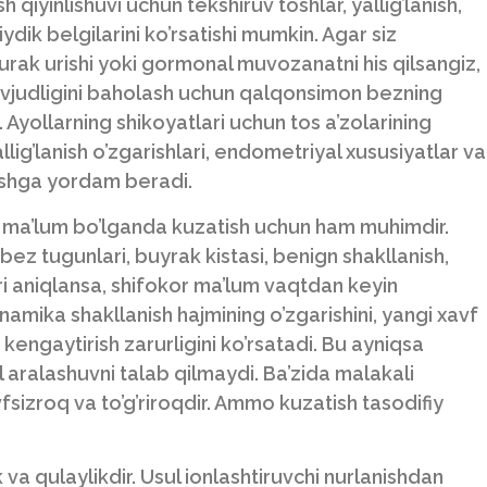
h qiyinlishuvi uchun tekshiruv toshlar, yallig’lanish,
iydik belgilarini ko’rsatishi mumkin. Agar siz
 yurak urishi yoki gormonal muvozanatni his qilsangiz,
avjudligini baholash uchun qalqonsimon bezning
 Ayollarning shikoyatlari uchun tos a’zolarining
allig’lanish o’zgarishlari, endometriyal xususiyatlar va
ashga yordam beradi.
n ma’lum bo’lganda kuzatish uchun ham muhimdir.
z tugunlari, buyrak kistasi, benign shakllanish,
ari aniqlansa, shifokor ma’lum vaqtdan keyin
amika shakllanish hajmining o’zgarishini, yangi xavf
 kengaytirish zarurligini ko’rsatadi. Bu ayniqsa
ol aralashuvni talab qilmaydi. Ba’zida malakali
fsizroq va to’g’riroqdir. Ammo kuzatish tasodifiy
 va qulaylikdir. Usul ionlashtiruvchi nurlanishdan