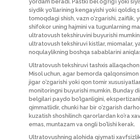
yordam beradi. Pastki bel og’rig’i yoki siyis
siydik yo’llarining kengayishi yoki qoldiq s
tomoqdagi shish, vazn o’zgarishi, zaiflik,
shifokor uning hajmini va tugunlarning m
ultratovush tekshiruvini buyurishi mumkin.
ultratovush tekshiruvi kistlar, miomalar, y
noqulaylikning boshqa sabablarini aniql
Ultratovush tekshiruvi tashxis allaqacho
Misol uchun, agar bemorda qalqonsimon be
jigar o’zgarishi yoki qon tomir xususiyatl
monitoringni buyurishi mumkin. Bunday din
belgilari paydo bo’lganligini, ekspertizani
qimmatlidir, chunki har bir o’zgarish darh
kuzatish shoshilinch qarorlardan ko’ra xav
emas, muntazam va ongli bo’lishi kerak.
Ultratovushning alohida qiymati xavfsizlik