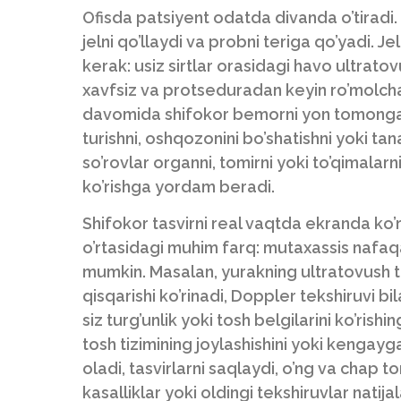
Ofisda patsiyent odatda divanda o’tiradi. 
jelni qo’llaydi va probni teriga qo’yadi. J
kerak: usiz sirtlar orasidagi havo ultrato
xavfsiz va protseduradan keyin ro’molcha
davomida shifokor bemorni yon tomonga o’g
turishni, oshqozonini bo’shatishni yoki tan
so’rovlar organni, tomirni yoki to’qimala
ko’rishga yordam beradi.
Shifokor tasvirni real vaqtda ekranda ko’
o’rtasidagi muhim farq: mutaxassis nafaqa
mumkin. Masalan, yurakning ultratovush te
qisqarishi ko’rinadi, Doppler tekshiruvi b
siz turg’unlik yoki tosh belgilarini ko’ris
tosh tizimining joylashishini yoki kengayga
oladi, tasvirlarni saqlaydi, o’ng va chap t
kasalliklar yoki oldingi tekshiruvlar natija