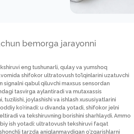
uchun bemorga jarayonni
ekshiruvi eng tushunarli, qulay va yumshoq
avomida shifokor ultratovush to’lqinlarini uzatuvchi
an signalni qabul qiluvchi maxsus sensordan
dagi tasvirga aylantiradi va mutaxassis
tuzilishi, joylashishi va ishlash xususiyatlarini
diy ko’rinadi: u divanda yotadi, shifokor jelni
keltiradi va tekshiruvning borishini sharhlaydi. Ammo
iy ish yotadi: ultratovush tekshiruvi faqat
 ishonchli tarzda aniqlanmaydigan o’zgarishlarni