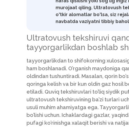
nafas qisilishi yoki sog'lig'ing
murojaat qiling. Ultratovush t
o'tkir alomatlar bo'lsa, siz rej
navbatda vaziyatni tibbiy baho
Ultratovush tekshiruvi qand
tayyorgarlikdan boshlab sh
tayyorgarlikdan to shifokorning xulosasig
ham boshlanadi. O’rganish maydoniga qara
oldindan tushuntiradi. Masalan, qorin bo’s
qoringa kelish va bir kun oldin gaz hosil 
etiladi. Quviq tekshiruvlari to’liq siydik p
ultratovush tekshiruvining ba’zi turlari uc
usuli muhim ahamiyatga ega. Tayyorgarlik
bo’lishi uchun. Ichaklardagi gazlar, yaqin
pufagi ko’rinishga xalaqit berishi va natij