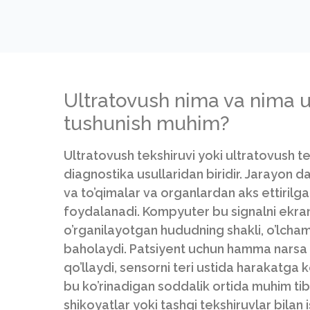
Ultratovush nima va nima 
tushunish muhim?
Ultratovush tekshiruvi yoki ultratovush t
diagnostika usullaridan biridir. Jarayon d
va to’qimalar va organlardan aks ettirilg
foydalanadi. Kompyuter bu signalni ekran
o’rganilayotgan hududning shakli, o’lchami, 
baholaydi. Patsiyent uchun hamma narsa od
qo’llaydi, sensorni teri ustida harakatga 
bu ko’rinadigan soddalik ortida muhim tibb
shikoyatlar yoki tashqi tekshiruvlar bilan