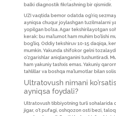
balki diagnostik fikrlashning bir qismidir.
UZI vaqtida bemor odatda og’riq sezmaydi
ayniqsa chuqur joylashgan tuzilmalarni ya
yopilgan bo’lsa. Agar tekshirilayotgan so
kerak: bu ma’lumot ham muhim bo’lishi m
bog’liq. Oddiy tekshiruv 10-15 daqiqa, ken
mumkin. Yakunda shifokor gelni tozalaydi
o’zgarishlar aniqlanganini tushuntiradi. Mu
ham yakuniy tashxis emas. Yakuniy qarorni 
tahlillar va boshqa ma’lumotlar bilan solis
Ultratovush nimani ko’rsati
ayniqsa foydali?
Ultratovush tibbiyotning turli sohalarida q
jigar, o’t pufagi, oshqozon osti bezi, tal