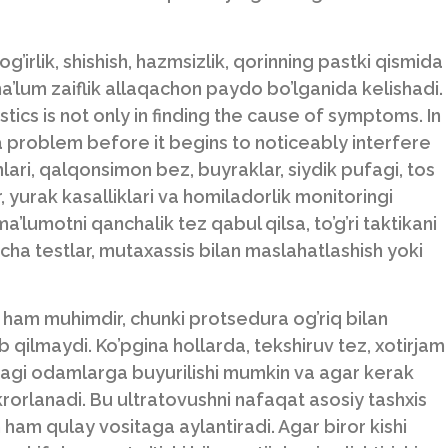
’irlik, shishish, hazmsizlik, qorinning pastki qismida
ma’lum zaiflik allaqachon paydo bo’lganida kelishadi.
ics is not only in finding the cause of symptoms. In
 problem before it begins to noticeably interfere
anlari, qalqonsimon bez, buyraklar, siydik pufagi, tos
, yurak kasalliklari va homiladorlik monitoringi
’lumotni qanchalik tez qabul qilsa, to’g’ri taktikani
cha testlar, mutaxassis bilan maslahatlashish yoki
 ham muhimdir, chunki protsedura og’riq bilan
 qilmaydi. Ko’pgina hollarda, tekshiruv tez, xotirjam
dagi odamlarga buyurilishi mumkin va agar kerak
krorlanadi. Bu ultratovushni nafaqat asosiy tashxis
n ham qulay vositaga aylantiradi. Agar biror kishi