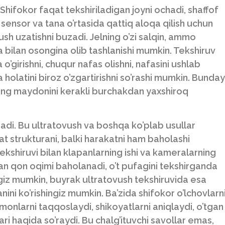
Shifokor faqat tekshiriladigan joyni ochadi, shaffof
el sensor va tana o’rtasida qattiq aloqa qilish uchun
vush uzatishni buzadi. Jelning o’zi salqin, ammo
 bilan osongina olib tashlanishi mumkin. Tekshiruv
irishni, chuqur nafas olishni, nafasini ushlab
a holatini biroz o’zgartirishni so’rashi mumkin. Bunday
rning maydonini kerakli burchakdan yaxshiroq
radi. Bu ultratovush va boshqa ko’plab usullar
t strukturani, balki harakatni ham baholashi
kshiruvi bilan klapanlarning ishi va kameralarning
ilan qon oqimi baholanadi, o’t pufagini tekshirganda
hingiz mumkin, buyrak ultratovush tekshiruvida esa
nini ko’rishingiz mumkin. Ba’zida shifokor o’lchovlarn
omonlarni taqqoslaydi, shikoyatlarni aniqlaydi, o’tgan
lari haqida so’raydi. Bu chalg’ituvchi savollar emas,