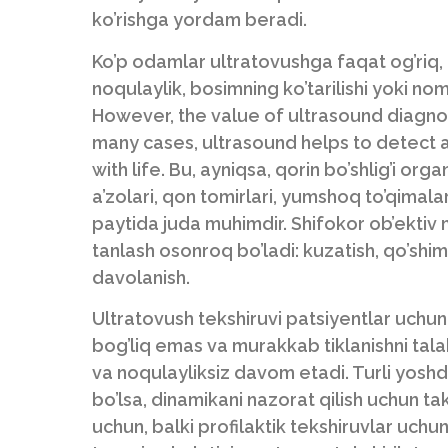
ko’rishga yordam beradi.
Ko’p odamlar ultratovushga faqat og’riq, og
noqulaylik, bosimning ko’tarilishi yoki no
However, the value of ultrasound diagnost
many cases, ultrasound helps to detect a
with life. Bu, ayniqsa, qorin bo’shlig’i org
a’zolari, qon tomirlari, yumshoq to’qimalar
paytida juda muhimdir. Shifokor ob’ektiv ma
tanlash osonroq bo’ladi: kuzatish, qo’shim
davolanish.
Ultratovush tekshiruvi patsiyentlar uchun
bog’liq emas va murakkab tiklanishni talab
va noqulayliksiz davom etadi. Turli yosh
bo’lsa, dinamikani nazorat qilish uchun ta
uchun, balki profilaktik tekshiruvlar uchu