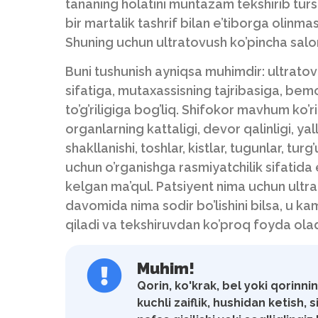
tananing holatini muntazam tekshirib tursa, 
bir martalik tashrif bilan e’tiborga olinma
Shuning uchun ultratovush ko’pincha salom
Buni tushunish ayniqsa muhimdir: ultrato
sifatiga, mutaxassisning tajribasiga, bemor
to’g’riligiga bog’liq. Shifokor mavhum ko’
organlarning kattaligi, devor qalinligi, yal
shakllanishi, toshlar, kistlar, tugunlar, tur
uchun o’rganishga rasmiyatchilik sifatida 
kelgan ma’qul. Patsiyent nima uchun ultrat
davomida nima sodir bo’lishini bilsa, u k
qiladi va tekshiruvdan ko’proq foyda olad
Muhim!
Qorin, ko'krak, bel yoki qorinni
kuchli zaiflik, hushidan ketish, s