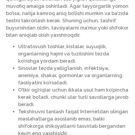
muvofiq amalga oshiriladi. Agar tayyorgarlik yomon
bo’lsa, natija kamroq aniq bo’lishi mumkin va ba’zida
testni takrorlash kerak. Shuning uchun, tashrif
buyurishdan oldin, tavsiyalarni ma’mur yoki shifokor
bilan aniqlab olish yaxshiroqdir.
Ultratovush toshlar, kistalar, suyuqlik,
organlarning hajmi va tuzilishini tezda
ko’rishga yordam beradi.
Sinovlar tezda yallig’lanish, infektsiya,
anemiya, shakar, gormonlar va organlarning
faoliyatini ko’rsatadi.
O’tkir og’riqlar uchun ikkala usul ham ko’pincha
kerak bo’ladi, chunki ular turli savollarga javob
beradi.
Tekshiruvni tanlash faqat Internetdan olingan
maslahatlarga asoslanib emas, balki
shifokorga shikoyatlarni tasvirlab bergandan
keyin eng yaxshisidir.