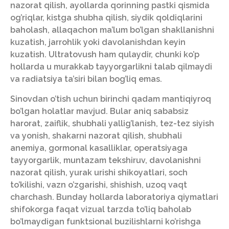
nazorat qilish, ayollarda qorinning pastki qismida
og’riqlar, kistga shubha qilish, siydik qoldiqlarini
baholash, allaqachon ma’lum bo’lgan shakllanishni
kuzatish, jarrohlik yoki davolanishdan keyin
kuzatish. Ultratovush ham qulaydir, chunki ko’p
hollarda u murakkab tayyorgarlikni talab qilmaydi
va radiatsiya ta’siri bilan bog’liq emas.
Sinovdan o’tish uchun birinchi qadam mantiqiyroq
bo’lgan holatlar mavjud. Bular aniq sababsiz
harorat, zaiflik, shubhali yallig’lanish, tez-tez siyish
va yonish, shakarni nazorat qilish, shubhali
anemiya, gormonal kasalliklar, operatsiyaga
tayyorgarlik, muntazam tekshiruv, davolanishni
nazorat qilish, yurak urishi shikoyatlari, soch
to’kilishi, vazn o’zgarishi, shishish, uzoq vaqt
charchash. Bunday hollarda laboratoriya qiymatlari
shifokorga faqat vizual tarzda to’liq baholab
bo’lmaydigan funktsional buzilishlarni ko’rishga