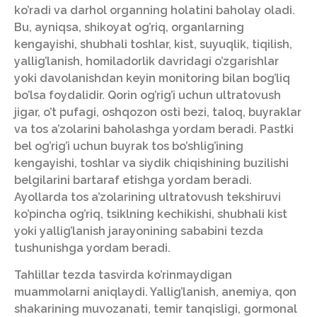
ko’radi va darhol organning holatini baholay oladi.
Bu, ayniqsa, shikoyat og’riq, organlarning
kengayishi, shubhali toshlar, kist, suyuqlik, tiqilish,
yallig’lanish, homiladorlik davridagi o’zgarishlar
yoki davolanishdan keyin monitoring bilan bog’liq
bo’lsa foydalidir. Qorin og’rig’i uchun ultratovush
jigar, o’t pufagi, oshqozon osti bezi, taloq, buyraklar
va tos a’zolarini baholashga yordam beradi. Pastki
bel og’rig’i uchun buyrak tos bo’shlig’ining
kengayishi, toshlar va siydik chiqishining buzilishi
belgilarini bartaraf etishga yordam beradi.
Ayollarda tos a’zolarining ultratovush tekshiruvi
ko’pincha og’riq, tsiklning kechikishi, shubhali kist
yoki yallig’lanish jarayonining sababini tezda
tushunishga yordam beradi.
Tahlillar tezda tasvirda ko’rinmaydigan
muammolarni aniqlaydi. Yallig’lanish, anemiya, qon
shakarining muvozanati, temir tanqisligi, gormonal