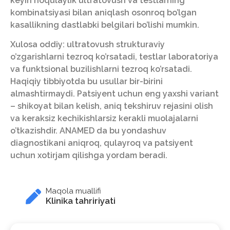
keyin noqulaylik ultratovush va testlarning
kombinatsiyasi bilan aniqlash osonroq bo’lgan
kasallikning dastlabki belgilari bo’lishi mumkin.
Xulosa oddiy: ultratovush strukturaviy
o’zgarishlarni tezroq ko’rsatadi, testlar laboratoriya
va funktsional buzilishlarni tezroq ko’rsatadi.
Haqiqiy tibbiyotda bu usullar bir-birini
almashtirmaydi. Patsiyent uchun eng yaxshi variant
– shikoyat bilan kelish, aniq tekshiruv rejasini olish
va keraksiz kechikishlarsiz kerakli muolajalarni
o’tkazishdir. ANAMED da bu yondashuv
diagnostikani aniqroq, qulayroq va patsiyent
uchun xotirjam qilishga yordam beradi.
Maqola muallifi
Klinika tahririyati