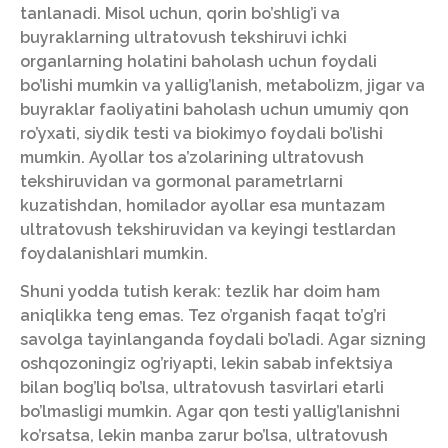
tanlanadi. Misol uchun, qorin bo’shlig’i va
buyraklarning ultratovush tekshiruvi ichki
organlarning holatini baholash uchun foydali
bo’lishi mumkin va yallig’lanish, metabolizm, jigar va
buyraklar faoliyatini baholash uchun umumiy qon
ro’yxati, siydik testi va biokimyo foydali bo’lishi
mumkin. Ayollar tos a’zolarining ultratovush
tekshiruvidan va gormonal parametrlarni
kuzatishdan, homilador ayollar esa muntazam
ultratovush tekshiruvidan va keyingi testlardan
foydalanishlari mumkin.
Shuni yodda tutish kerak: tezlik har doim ham
aniqlikka teng emas. Tez o’rganish faqat to’g’ri
savolga tayinlanganda foydali bo’ladi. Agar sizning
oshqozoningiz og’riyapti, lekin sabab infektsiya
bilan bog’liq bo’lsa, ultratovush tasvirlari etarli
bo’lmasligi mumkin. Agar qon testi yallig’lanishni
ko’rsatsa, lekin manba zarur bo’lsa, ultratovush