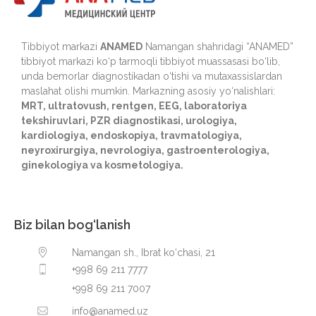
Tibbiyot markazi
ANAMED
Namangan shahridagi “ANAMED”
tibbiyot markazi ko‘p tarmoqli tibbiyot muassasasi bo‘lib,
unda bemorlar diagnostikadan o‘tishi va mutaxassislardan
maslahat olishi mumkin. Markazning asosiy yo‘nalishlari:
MRT, ultratovush, rentgen, EEG, laboratoriya
tekshiruvlari, PZR diagnostikasi, urologiya,
kardiologiya, endoskopiya, travmatologiya,
neyroxirurgiya, nevrologiya, gastroenterologiya,
ginekologiya va kosmetologiya.
Biz bilan bog‘lanish
Namangan sh., Ibrat ko‘chasi, 21
+998 69 211 7777
+998 69 211 7007
info@anamed.uz