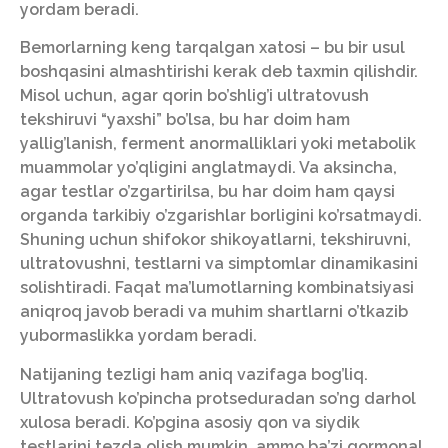
yordam beradi.
Bemorlarning keng tarqalgan xatosi – bu bir usul
boshqasini almashtirishi kerak deb taxmin qilishdir.
Misol uchun, agar qorin bo’shlig’i ultratovush
tekshiruvi “yaxshi” bo’lsa, bu har doim ham
yallig’lanish, ferment anormalliklari yoki metabolik
muammolar yo’qligini anglatmaydi. Va aksincha,
agar testlar o’zgartirilsa, bu har doim ham qaysi
organda tarkibiy o’zgarishlar borligini ko’rsatmaydi.
Shuning uchun shifokor shikoyatlarni, tekshiruvni,
ultratovushni, testlarni va simptomlar dinamikasini
solishtiradi. Faqat ma’lumotlarning kombinatsiyasi
aniqroq javob beradi va muhim shartlarni o’tkazib
yubormaslikka yordam beradi.
Natijaning tezligi ham aniq vazifaga bog’liq.
Ultratovush ko’pincha protseduradan so’ng darhol
xulosa beradi. Ko’pgina asosiy qon va siydik
testlarini tezda olish mumkin, ammo ba’zi gormonal,