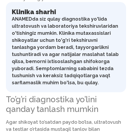
Klinika sharhi
ANAMEDda siz qulay diagnostika yo'lida
ultratovush va laboratoriya tekshiruvlaridan
o'tishingiz mumkin. Klinika mutaxassislari
shikoyatlar uchun to'g'ri tekshiruvni
tanlashga yordam beradi, tayyorgarlikni
tushuntiradi va agar natijalar maslahat talab
qilsa, bemorni ixtisoslashgan shifokorga
yuboradi. Semptomlarning sababini tezda
tushunish va keraksiz tadqiqotlarga vaqt
sarflamaslik muhim bo'lsa, bu qulay.
To’g’ri diagnostika yo’lini
qanday tanlash mumkin
Agar shikoyat to’satdan paydo bo’lsa, ultratovush
va testlar o’rtasida mustaqil tanlov bilan