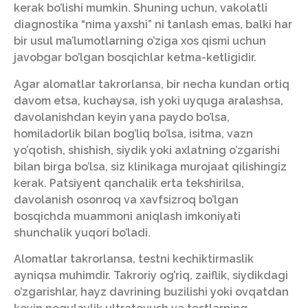
kerak bo’lishi mumkin. Shuning uchun, vakolatli
diagnostika “nima yaxshi” ni tanlash emas, balki har
bir usul ma’lumotlarning o’ziga xos qismi uchun
javobgar bo’lgan bosqichlar ketma-ketligidir.
Agar alomatlar takrorlansa, bir necha kundan ortiq
davom etsa, kuchaysa, ish yoki uyquga aralashsa,
davolanishdan keyin yana paydo bo’lsa,
homiladorlik bilan bog’liq bo’lsa, isitma, vazn
yo’qotish, shishish, siydik yoki axlatning o’zgarishi
bilan birga bo’lsa, siz klinikaga murojaat qilishingiz
kerak. Patsiyent qanchalik erta tekshirilsa,
davolanish osonroq va xavfsizroq bo’lgan
bosqichda muammoni aniqlash imkoniyati
shunchalik yuqori bo’ladi.
Alomatlar takrorlansa, testni kechiktirmaslik
ayniqsa muhimdir. Takroriy og’riq, zaiflik, siydikdagi
o’zgarishlar, hayz davrining buzilishi yoki ovqatdan