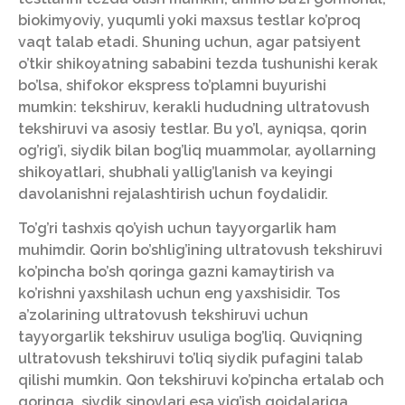
biokimyoviy, yuqumli yoki maxsus testlar ko’proq
vaqt talab etadi. Shuning uchun, agar patsiyent
o’tkir shikoyatning sababini tezda tushunishi kerak
bo’lsa, shifokor ekspress to’plamni buyurishi
mumkin: tekshiruv, kerakli hududning ultratovush
tekshiruvi va asosiy testlar. Bu yo’l, ayniqsa, qorin
og’rig’i, siydik bilan bog’liq muammolar, ayollarning
shikoyatlari, shubhali yallig’lanish va keyingi
davolanishni rejalashtirish uchun foydalidir.
To’g’ri tashxis qo’yish uchun tayyorgarlik ham
muhimdir. Qorin bo’shlig’ining ultratovush tekshiruvi
ko’pincha bo’sh qoringa gazni kamaytirish va
ko’rishni yaxshilash uchun eng yaxshisidir. Tos
a’zolarining ultratovush tekshiruvi uchun
tayyorgarlik tekshiruv usuliga bog’liq. Quviqning
ultratovush tekshiruvi to’liq siydik pufagini talab
qilishi mumkin. Qon tekshiruvi ko’pincha ertalab och
qoringa, siydik sinovlari esa yig’ish qoidalariga