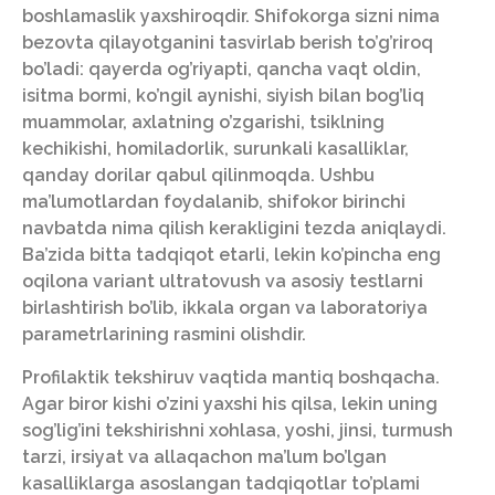
boshlamaslik yaxshiroqdir. Shifokorga sizni nima
bezovta qilayotganini tasvirlab berish to’g’riroq
bo’ladi: qayerda og’riyapti, qancha vaqt oldin,
isitma bormi, ko’ngil aynishi, siyish bilan bog’liq
muammolar, axlatning o’zgarishi, tsiklning
kechikishi, homiladorlik, surunkali kasalliklar,
qanday dorilar qabul qilinmoqda. Ushbu
ma’lumotlardan foydalanib, shifokor birinchi
navbatda nima qilish kerakligini tezda aniqlaydi.
Ba’zida bitta tadqiqot etarli, lekin ko’pincha eng
oqilona variant ultratovush va asosiy testlarni
birlashtirish bo’lib, ikkala organ va laboratoriya
parametrlarining rasmini olishdir.
Profilaktik tekshiruv vaqtida mantiq boshqacha.
Agar biror kishi o’zini yaxshi his qilsa, lekin uning
sog’lig’ini tekshirishni xohlasa, yoshi, jinsi, turmush
tarzi, irsiyat va allaqachon ma’lum bo’lgan
kasalliklarga asoslangan tadqiqotlar to’plami