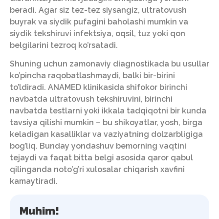
beradi. Agar siz tez-tez siysangiz, ultratovush
buyrak va siydik pufagini baholashi mumkin va
siydik tekshiruvi infektsiya, oqsil, tuz yoki qon
belgilarini tezroq ko’rsatadi.
Shuning uchun zamonaviy diagnostikada bu usullar
ko’pincha raqobatlashmaydi, balki bir-birini
to’ldiradi. ANAMED klinikasida shifokor birinchi
navbatda ultratovush tekshiruvini, birinchi
navbatda testlarni yoki ikkala tadqiqotni bir kunda
tavsiya qilishi mumkin – bu shikoyatlar, yosh, birga
keladigan kasalliklar va vaziyatning dolzarbligiga
bog’liq. Bunday yondashuv bemorning vaqtini
tejaydi va faqat bitta belgi asosida qaror qabul
qilinganda noto’g’ri xulosalar chiqarish xavfini
kamaytiradi.
Muhim!