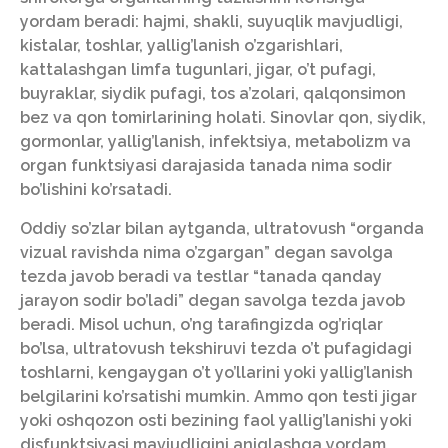
yordam beradi: hajmi, shakli, suyuqlik mavjudligi,
kistalar, toshlar, yallig’lanish o’zgarishlari,
kattalashgan limfa tugunlari, jigar, o’t pufagi,
buyraklar, siydik pufagi, tos a’zolari, qalqonsimon
bez va qon tomirlarining holati. Sinovlar qon, siydik,
gormonlar, yallig’lanish, infektsiya, metabolizm va
organ funktsiyasi darajasida tanada nima sodir
bo’lishini ko’rsatadi.
Oddiy so’zlar bilan aytganda, ultratovush “organda
vizual ravishda nima o’zgargan” degan savolga
tezda javob beradi va testlar “tanada qanday
jarayon sodir bo’ladi” degan savolga tezda javob
beradi. Misol uchun, o’ng tarafingizda og’riqlar
bo’lsa, ultratovush tekshiruvi tezda o’t pufagidagi
toshlarni, kengaygan o’t yo’llarini yoki yallig’lanish
belgilarini ko’rsatishi mumkin. Ammo qon testi jigar
yoki oshqozon osti bezining faol yallig’lanishi yoki
disfunktsiyasi mavjudligini aniqlashga yordam