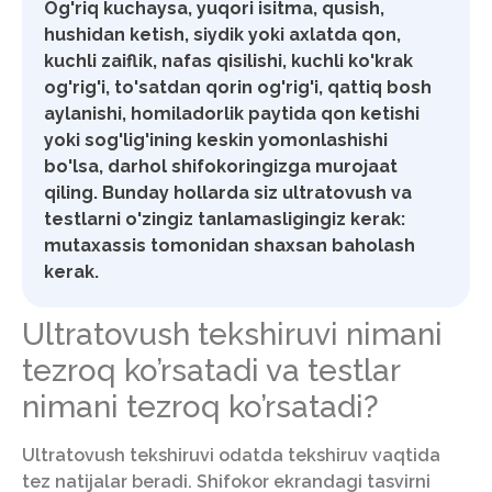
Og'riq kuchaysa, yuqori isitma, qusish,
hushidan ketish, siydik yoki axlatda qon,
kuchli zaiflik, nafas qisilishi, kuchli ko'krak
og'rig'i, to'satdan qorin og'rig'i, qattiq bosh
aylanishi, homiladorlik paytida qon ketishi
yoki sog'lig'ining keskin yomonlashishi
bo'lsa, darhol shifokoringizga murojaat
qiling. Bunday hollarda siz ultratovush va
testlarni o'zingiz tanlamasligingiz kerak:
mutaxassis tomonidan shaxsan baholash
kerak.
Ultratovush tekshiruvi nimani
tezroq ko’rsatadi va testlar
nimani tezroq ko’rsatadi?
Ultratovush tekshiruvi odatda tekshiruv vaqtida
tez natijalar beradi. Shifokor ekrandagi tasvirni