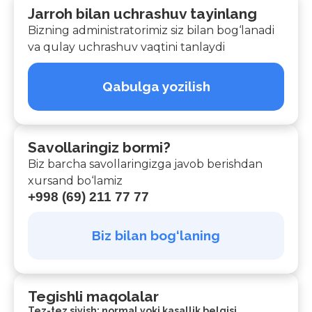
Jarroh bilan uchrashuv tayinlang
Bizning administratorimiz siz bilan bog‘lanadi
va qulay uchrashuv vaqtini tanlaydi
Qabulga yozilish
Savollaringiz bormi?
Biz barcha savollaringizga javob berishdan
xursand bo‘lamiz
+998 (69) 211 77 77
Biz bilan bog‘laning
Tegishli maqolalar
Tez-tez siyish: normal yoki kasallik belgisi