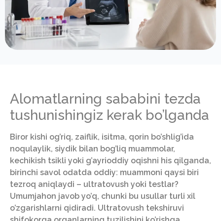
Alomatlarning sababini tezda
tushunishingiz kerak bo’lganda
Biror kishi og’riq, zaiflik, isitma, qorin bo’shlig’ida
noqulaylik, siydik bilan bog’liq muammolar,
kechikish tsikli yoki g’ayrioddiy oqishni his qilganda,
birinchi savol odatda oddiy: muammoni qaysi biri
tezroq aniqlaydi – ultratovush yoki testlar?
Umumjahon javob yo’q, chunki bu usullar turli xil
o’zgarishlarni qidiradi. Ultratovush tekshiruvi
shifokorga organlarning tuzilishini ko’rishga