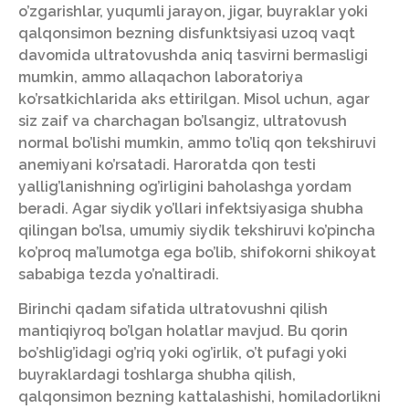
o’zgarishlar, yuqumli jarayon, jigar, buyraklar yoki
qalqonsimon bezning disfunktsiyasi uzoq vaqt
davomida ultratovushda aniq tasvirni bermasligi
mumkin, ammo allaqachon laboratoriya
ko’rsatkichlarida aks ettirilgan. Misol uchun, agar
siz zaif va charchagan bo’lsangiz, ultratovush
normal bo’lishi mumkin, ammo to’liq qon tekshiruvi
anemiyani ko’rsatadi. Haroratda qon testi
yallig’lanishning og’irligini baholashga yordam
beradi. Agar siydik yo’llari infektsiyasiga shubha
qilingan bo’lsa, umumiy siydik tekshiruvi ko’pincha
ko’proq ma’lumotga ega bo’lib, shifokorni shikoyat
sababiga tezda yo’naltiradi.
Birinchi qadam sifatida ultratovushni qilish
mantiqiyroq bo’lgan holatlar mavjud. Bu qorin
bo’shlig’idagi og’riq yoki og’irlik, o’t pufagi yoki
buyraklardagi toshlarga shubha qilish,
qalqonsimon bezning kattalashishi, homiladorlikni