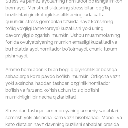
Stress va parhez ayollarning homilador bo‘lishiga imkon
bermaydi. Menstrüel siklüsning stress bilan bog‘liq
buzilishlari ginekologik kasalliklarning juda katta
guruhidir: stress gormonlari ta’sirida hayz ko‘rishning
to‘liq yo‘qligi (amenoreya) kuzatilishi yoki uning
davomiyligi o‘zgarishi mumkin. Ushbu muammolarning
fonida ovulyatsiyaning mumkin emasligi kuzatiladi va
bu holatda ayol homilador bo‘lolmaydi, chunki tuxum
pishmaydi.
Ammo homiladorlik bilan bog‘liq qiyinchiliklar boshqa
sabablarga ko‘ra paydo bo‘lishi mumkin. Ortiqcha vazn
yoki aksincha, haddan tashqari ozg‘inlik homilador
bo‘lish va farzand ko‘rish uchun to‘siq bo‘lishi
mumkinligini bir necha qizlar biladi.
Stressdan tashqari, amenoreyaning umumiy sabablari
semirish yoki aksincha, kam vazn hisoblanadi. Mono- va
keto dietalari hayz davrining buzilishi sabablari orasida