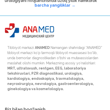
urologiyani rivojlantirishda uzoq yillik hamkorlik
barcha yangiliklar →
Tibbiyot markazi
ANAMED
Namangan shahridagi “ANAMED”
tibbiyot markazi ko‘p tarmoqli tibbiyot muassasasi bo‘lib,
unda bemorlar diagnostikadan o‘tishi va mutaxassislardan
maslahat olishi mumkin. Markazning asosiy yo‘nalishlari:
MRT, ultratovush, rentgen, EEG, laboratoriya
tekshiruvlari, PZR diagnostikasi, urologiya,
kardiologiya, endoskopiya, travmatologiya,
neyroxirurgiya, nevrologiya, gastroenterologiya,
ginekologiya va kosmetologiya.
Biz bilan bog‘lanish