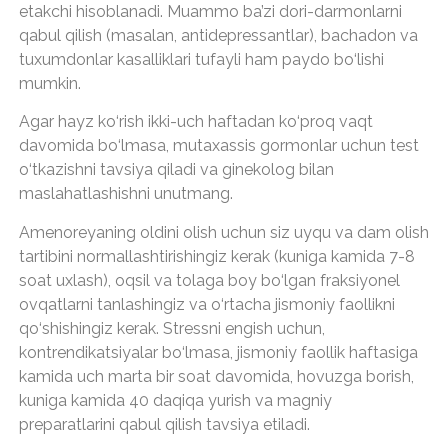
etakchi hisoblanadi. Muammo ba’zi dori-darmonlarni
qabul qilish (masalan, antidepressantlar), bachadon va
tuxumdonlar kasalliklari tufayli ham paydo bo‘lishi
mumkin.
Agar hayz ko‘rish ikki-uch haftadan ko‘proq vaqt
davomida bo‘lmasa, mutaxassis gormonlar uchun test
o‘tkazishni tavsiya qiladi va ginekolog bilan
maslahatlashishni unutmang.
Amenoreyaning oldini olish uchun siz uyqu va dam olish
tartibini normallashtirishingiz kerak (kuniga kamida 7-8
soat uxlash), oqsil va tolaga boy bo‘lgan fraksiyonel
ovqatlarni tanlashingiz va o‘rtacha jismoniy faollikni
qo‘shishingiz kerak. Stressni engish uchun,
kontrendikatsiyalar bo‘lmasa, jismoniy faollik haftasiga
kamida uch marta bir soat davomida, hovuzga borish,
kuniga kamida 40 daqiqa yurish va magniy
preparatlarini qabul qilish tavsiya etiladi.