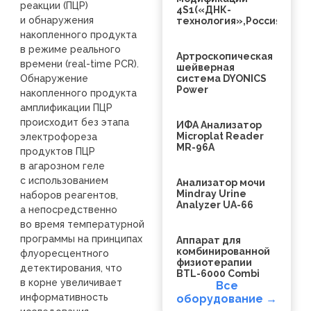
реакции (ПЦР)
4S1(«ДНК-
и обнаружения
технология»,Россия)
накопленного продукта
в режиме реального
Артроскопическая
времени (real-time PCR).
шейверная
Обнаружение
система DYONICS
Power
накопленного продукта
амплификации ПЦР
происходит без этапа
ИФА Анализатор
Microplat Reader
электрофореза
MR-96A
продуктов ПЦР
в агарозном геле
с использованием
Анализатор мочи
Mindray Urine
наборов реагентов,
Analyzer UA-66
а непосредственно
во время температурной
программы на принципах
Аппарат для
комбинированной
флуоресцентного
физиотерапии
детектирования, что
BTL-6000 Combi
в корне увеличивает
Все
информативность
оборудование →