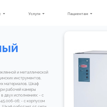
с
Услуги
Пациентам
ный
еклянной и металлической
цинских инструментов,
их материалов. Шкаф
ри рабочей камеры
в двух исполнениях: - с
5.006-06; - с корпусом
. Шкаф работает от сети