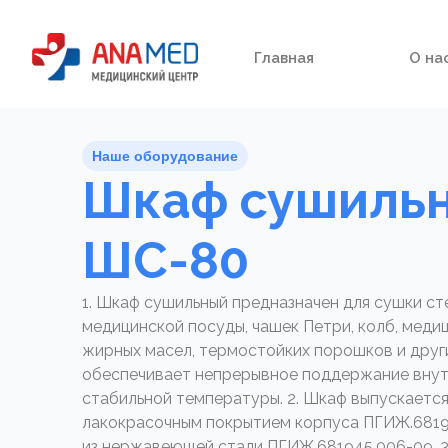
Главная
О на
Наше оборудование
Шкаф сушиль
ШС-80
1. Шкаф сушильный предназначен для сушки ст
медицинской посуды, чашек Петри, колб, меди
жирных масел, термостойких порошков и друг
обеспечивает непрерывное поддержание внут
стабильной температуры. 2. Шкаф выпускается 
лакокрасочным покрытием корпуса ПГИЖ.68194
из нержавеющей стали ПГИЖ.681945.006-09. 3