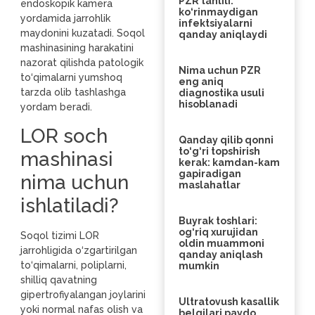
PZR tahlili:
endoskopik kamera
ko‘rinmaydigan
yordamida jarrohlik
infektsiyalarni
maydonini kuzatadi. Soqol
qanday aniqlaydi
mashinasining harakatini
nazorat qilishda patologik
Nima uchun PZR
to‘qimalarni yumshoq
eng aniq
tarzda olib tashlashga
diagnostika usuli
hisoblanadi
yordam beradi.
LOR soch
Qanday qilib qonni
to‘g‘ri topshirish
mashinasi
kerak: kamdan-kam
gapiradigan
nima uchun
maslahatlar
ishlatiladi?
Buyrak toshlari:
og‘riq xurujidan
Soqol tizimi LOR
oldin muammoni
jarrohligida o‘zgartirilgan
qanday aniqlash
to‘qimalarni, poliplarni,
mumkin
shilliq qavatning
gipertrofiyalangan joylarini
Ultratovush kasallik
yoki normal nafas olish va
belgilari paydo