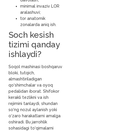
minimal invaziv LOR
aralashuvi;
tor anatomik
zonalarda aniq ish.
Soch kesish
tizimi qanday
ishlaydi?
Soqol mashinasi boshqaruv
bloki, tutqich,
almashtiriladigan
qo‘shimchalar va oyoq
pedalidan iborat. Shifokor
kerakli tezlikni va ish
rejimini tanlaydi, shundan
so‘ng nozul aylanish yoki
o‘zaro harakatlarni amalga
oshiradi. Bu jarrohlik
sohasidagi to‘qimalarni