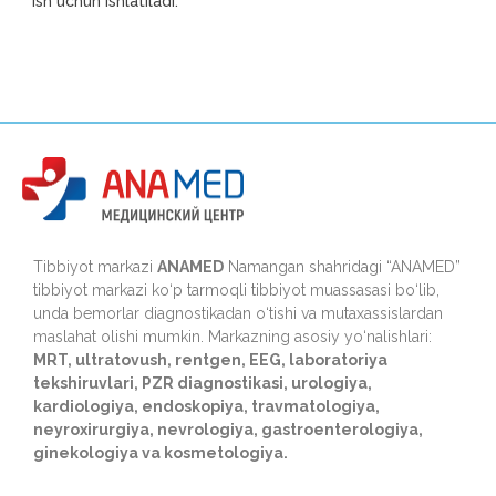
ish uchun ishlatiladi.
Tibbiyot markazi
ANAMED
Namangan shahridagi “ANAMED”
tibbiyot markazi ko‘p tarmoqli tibbiyot muassasasi bo‘lib,
unda bemorlar diagnostikadan o‘tishi va mutaxassislardan
maslahat olishi mumkin. Markazning asosiy yo‘nalishlari:
MRT, ultratovush, rentgen, EEG, laboratoriya
tekshiruvlari, PZR diagnostikasi, urologiya,
kardiologiya, endoskopiya, travmatologiya,
neyroxirurgiya, nevrologiya, gastroenterologiya,
ginekologiya va kosmetologiya.