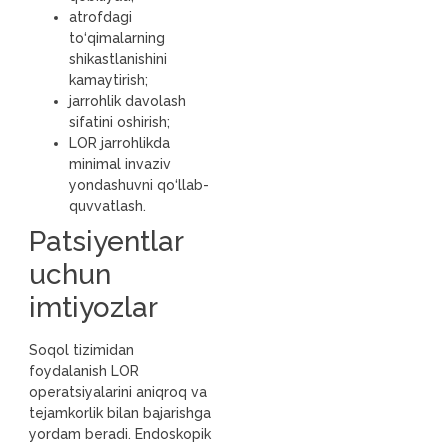
atrofdagi
to‘qimalarning
shikastlanishini
kamaytirish;
jarrohlik davolash
sifatini oshirish;
LOR jarrohlikda
minimal invaziv
yondashuvni qo‘llab-
quvvatlash.
Patsiyentlar
uchun
imtiyozlar
Soqol tizimidan
foydalanish LOR
operatsiyalarini aniqroq va
tejamkorlik bilan bajarishga
yordam beradi. Endoskopik