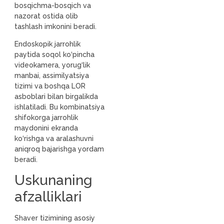
bosqichma-bosqich va
nazorat ostida olib
tashlash imkonini beradi.
Endoskopik jarrohlik
paytida soqol ko‘pincha
videokamera, yorug‘lik
manbai, assimilyatsiya
tizimi va boshqa LOR
asboblari bilan birgalikda
ishlatiladi. Bu kombinatsiya
shifokorga jarrohlik
maydonini ekranda
ko‘rishga va aralashuvni
aniqroq bajarishga yordam
beradi.
Uskunaning
afzalliklari
Shaver tizimining asosiy