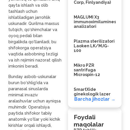
Corp, Finlyandiya)
qayta ishlash va olib
tashlash uchun
MAGLUMI X3
ishlatiladigan jarrohlik
immunoximiluminesans
uskunadir. Qurilma maxsus
analizatori
tutqich, qo‘shimchalar va
oyoq pedali bilan
Plazma sterilizatori
birgalikda qo‘llaniladi, bu
Laoken LK/MJG-
shifokorga operatsiya
100
vaqtida asbobning tezligi
va ish rejimini nazorat qilish
Mikro PZR
imkonini beradi.
santrifuga
Microspin-12
Bunday asbob-uskunalar
burun bo‘shlig‘ida va
paranasal sinuslarda
SmartXide
ginekologik lazer
minimal invaziv
Barcha jihozlar →
aralashuvlar uchun ayniqsa
muhimdir. Operatsiya
paytida shifokor tabiiy
Foydali
anatomik yo‘llar yoki kichik
maqolalar
kirishlar orqali ishlaydi,