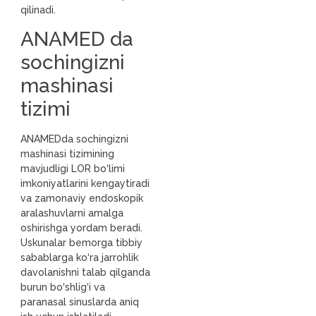
qilinadi.
ANAMED da
sochingizni
mashinasi
tizimi
ANAMEDda sochingizni
mashinasi tizimining
mavjudligi LOR bo‘limi
imkoniyatlarini kengaytiradi
va zamonaviy endoskopik
aralashuvlarni amalga
oshirishga yordam beradi.
Uskunalar bemorga tibbiy
sabablarga ko‘ra jarrohlik
davolanishni talab qilganda
burun bo‘shlig‘i va
paranasal sinuslarda aniq