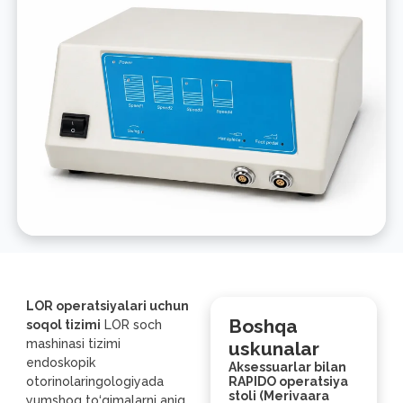
LOR operatsiyalari uchun
Boshqa
soqol tizimi
LOR soch
mashinasi tizimi
uskunalar
endoskopik
Aksessuarlar bilan
otorinolaringologiyada
RAPIDO operatsiya
stoli (Merivaara
yumshoq to‘qimalarni aniq