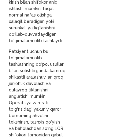
kirish bilan shifokor aniq
ishlashi mumkin, faqat
normal nafas olishga
xalaqit beradigan yoki
surunkali yallig‘lanishni
qo‘llab-quvvatlaydigan
to‘qimalarni olib tashlaydi.
Patsiyent uchun bu
to‘qimalarni olib
tashlashning qo‘pol usullari
bilan solishtirganda kamroq
shikastli aralashuv, aniqroq
jarrohlik davolash va
qulayroq tiklanishni
anglatishi mumkin.
Operatsiya zarurati
to‘g‘risidagi yakuniy qaror
bemorning ahvolini
tekshirish, tashxis qo‘yish
va baholashdan so‘ng LOR
shifokori tomonidan qabul