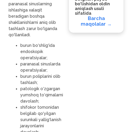
paranasal sinuslarning
bo‘lishidan oldin
aniqlash usuli
ishlashiga xalaqit
sifatida
beradigan boshqa
Barcha
shakllanishlarni aniq olib
maqolalar →
tashlash zarur bo‘lganda
qo‘llaniladi.
burun bo‘shlig‘ida
endoskopik
operatsiyalar;
paranasal sinuslarda
operatsiyalar;
burun poliplarini olib
tashlash;
patologik o‘zgargan
yumshoq to‘qimalarni
davolash;
shifokor tomonidan
belgilab qo‘yilgan
surunkali yallig‘lanish
jarayonlarini
davolash;