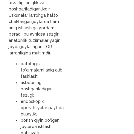
afzalligi aniqlik va
boshqariladiganlikdir.
Uskunalar jarrohga hatto
cheklangan joylarda ham
aniq ishlashiga yordam
beradi, bu ayniqsa sezgir
anatomik tuzilmalar yaqin
joyda joylashgan LOR
jarrohligida muhimdir.
patologik
to‘qimalarni aniq olib
tashlash;
asbobning
boshqariladigan
tezligi;
endoskopik
operatsiyalar paytida
qulaylik;
borish qiyin bo‘lgan
joylarda ishlash
qobiliyati;