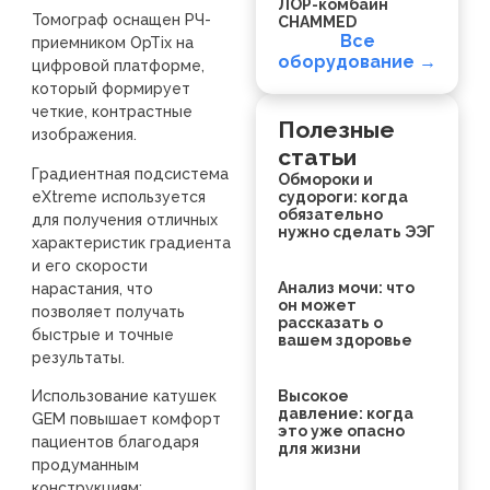
ЛОР-комбайн
Томограф оснащен РЧ-
CHAMMED
Все
приемником OpTix на
оборудование →
цифровой платформе,
который формирует
четкие, контрастные
Полезные
изображения.
статьи
Градиентная подсистема
Обмороки и
eXtreme используется
судороги: когда
обязательно
для получения отличных
нужно сделать ЭЭГ
характеристик градиента
и его скорости
Анализ мочи: что
нарастания, что
он может
позволяет получать
рассказать о
быстрые и точные
вашем здоровье
результаты.
Использование катушек
Высокое
давление: когда
GEM повышает комфорт
это уже опасно
пациентов благодаря
для жизни
продуманным
конструкциям: