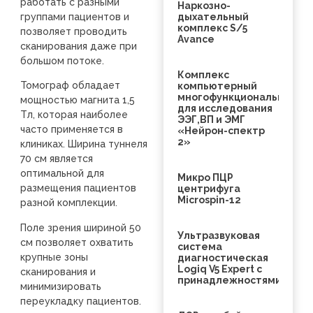
работать с разными
Наркозно-
группами пациентов и
дыхательный
комплекс S/5
позволяет проводить
Avance
сканирования даже при
большом потоке.
Комплекс
Томограф обладает
компьютерный
многофункциональный
мощностью магнита 1,5
для исследования
Тл, которая наиболее
ЭЭГ,ВП и ЭМГ
часто применяется в
«Нейрон-спектр
2»
клиниках. Ширина туннеля
70 см является
оптимальной для
Микро ПЦР
размещения пациентов
центрифуга
Microspin-12
разной комплекции.
Поле зрения шириной 50
Ультразвуковая
см позволяет охватить
система
крупные зоны
диагностическая
Logiq V5 Expert с
сканирования и
принадлежностями
минимизировать
переукладку пациентов.