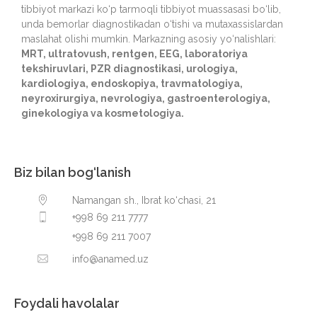
tibbiyot markazi ko‘p tarmoqli tibbiyot muassasasi bo‘lib,
unda bemorlar diagnostikadan o‘tishi va mutaxassislardan
maslahat olishi mumkin. Markazning asosiy yo‘nalishlari:
MRT, ultratovush, rentgen, EEG, laboratoriya
tekshiruvlari, PZR diagnostikasi, urologiya,
kardiologiya, endoskopiya, travmatologiya,
neyroxirurgiya, nevrologiya, gastroenterologiya,
ginekologiya va kosmetologiya.
Biz bilan bog‘lanish
Namangan sh., Ibrat ko‘chasi, 21
+998 69 211 7777
+998 69 211 7007
info@anamed.uz
Foydali havolalar