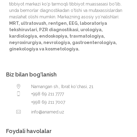
tibbiyot markazi ko‘p tarmoqli tibbiyot muassasasi bo‘lib,
unda bemorlar diagnostikadan o‘tishi va mutaxassislardan
maslahat olishi mumkin. Markazning asosiy yo‘nalishlari:
MRT, ultratovush, rentgen, EEG, laboratoriya
tekshiruvlari, PZR diagnostikasi, urologiya,
kardiologiya, endoskopiya, travmatologiya,
neyroxirurgiya, nevrologiya, gastroenterologiya,
ginekologiya va kosmetologiya.
Biz bilan bog‘lanish
Namangan sh., Ibrat ko‘chasi, 21
+998 69 211 7777
+998 69 211 7007
info@anamed.uz
Foydali havolalar