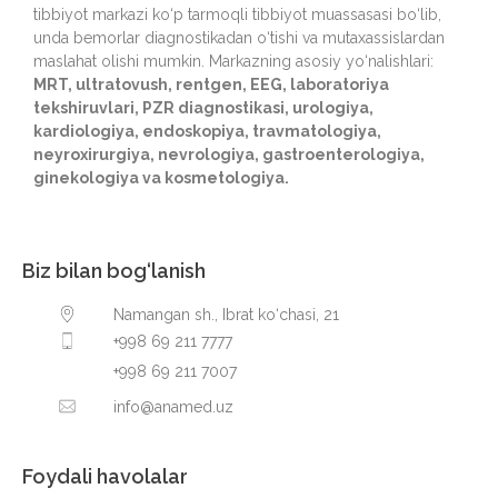
tibbiyot markazi ko‘p tarmoqli tibbiyot muassasasi bo‘lib,
unda bemorlar diagnostikadan o‘tishi va mutaxassislardan
maslahat olishi mumkin. Markazning asosiy yo‘nalishlari:
MRT, ultratovush, rentgen, EEG, laboratoriya
tekshiruvlari, PZR diagnostikasi, urologiya,
kardiologiya, endoskopiya, travmatologiya,
neyroxirurgiya, nevrologiya, gastroenterologiya,
ginekologiya va kosmetologiya.
Biz bilan bog‘lanish
Namangan sh., Ibrat ko‘chasi, 21
+998 69 211 7777
+998 69 211 7007
info@anamed.uz
Foydali havolalar